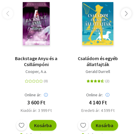
Backstage Anyu és a
Családom és egyéb
Csillámpóni
állatfajták
Cooper, A.a.
Gerald Durrell
Online ár:
Online ár:
3 600 Ft
4 140 Ft
Kiadói ár: 3 999 Ft
Eredeti ár: 4 599 Ft
Kosárba
Kosárba