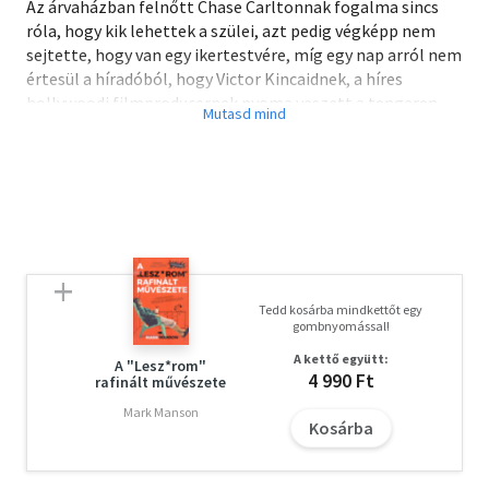
Az árvaházban felnőtt Chase Carltonnak fogalma sincs
róla, hogy kik lehettek a szülei, azt pedig végképp nem
sejtette, hogy van egy ikertestvére, míg egy nap arról nem
értesül a híradóból, hogy Victor Kincaidnek, a híres
hollywoodi filmproducernek nyoma veszett a tengeren.
Chase döbbenten mered a képernyőre, ahonnan saját
tükörképe néz vissza rá. Elhatározza, hogy kideríti, mi
történt a testvérével és így talán azt is megtudhatja,
miért hagyták el csecsemőkorában a szülei. Amikor
felébred benne a gyanú, hogy Victor Kincaid gyilkosság
áldozata lett és a tettes nem más, mint gyönyörű
felesége, ördögi tervet eszel ki...
Tedd kosárba mindkettőt egy
gombnyomással!
A kettő együtt:
A "Lesz*rom"
4 990 Ft
rafinált művészete
Mark Manson
Kosárba