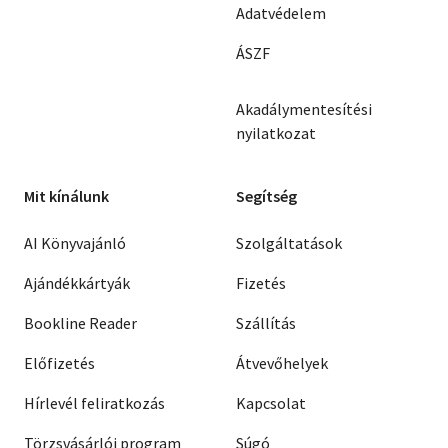
Adatvédelem
ÁSZF
Akadálymentesítési
nyilatkozat
Mit kínálunk
Segítség
AI Könyvajánló
Szolgáltatások
Ajándékkártyák
Fizetés
Bookline Reader
Szállítás
Előfizetés
Átvevőhelyek
Hírlevél feliratkozás
Kapcsolat
Törzsvásárlói program
Súgó