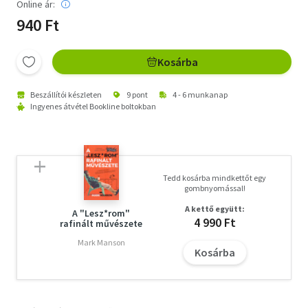
Online ár:
940 Ft
Kosárba
Beszállítói készleten
9 pont
4 - 6 munkanap
Ingyenes átvétel Bookline boltokban
Tedd kosárba mindkettőt egy
gombnyomással!
A kettő együtt:
A "Lesz*rom"
4 990 Ft
rafinált művészete
Mark Manson
Kosárba