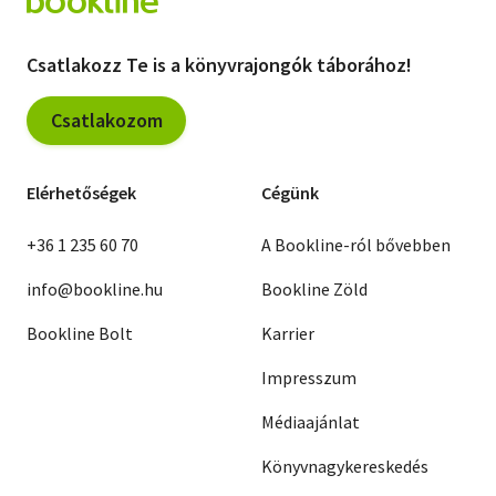
Csatlakozz Te is a könyvrajongók táborához!
Csatlakozom
Elérhetőségek
Cégünk
+36 1 235 60 70
A Bookline-ról bővebben
info@bookline.hu
Bookline Zöld
Bookline Bolt
Karrier
Impresszum
Médiaajánlat
Könyvnagykereskedés