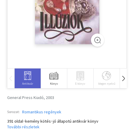
Szótár, nyelvkönyv
Tankönyv, segédkönyv
Társadalomtudomány
Természettudomány
Történelem
Vallás
Antikvár
Könyv
E-könyv
Idegen nyelvű
Hangos
General Press Kiadó, 2003
Romantikus regények
Sorozat:
391 oldal･kemény kötés･jó állapotú antikvár könyv
További részletek