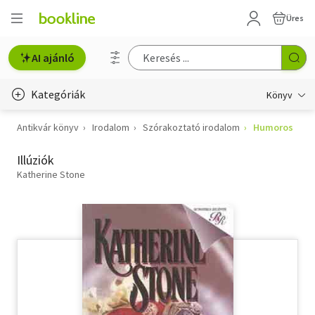
Üres
AI ajánló
Kategóriák
Könyv
Antikvár könyv
Irodalom
Szórakoztató irodalom
Humoros
Életmód, egészség
Illúziók
Erotika
Katherine Stone
Gyermek- és ifjúsági
Hobbi, szabadidő
Irodalom
Művészet
Szakkönyv