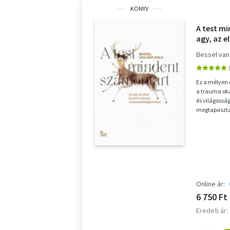
KÖNYV
A test m
agy, az e
traumaf
Bessel van
Ez a mélyen 
a trauma oka
és világossá
megtapasztal
trauma korun
Online ár:
6 750 Ft
Eredeti ár: