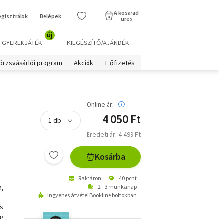
A kosarad
egisztrálok
Belépek
üres
új
GYEREKJÁTÉK
KIEGÉSZÍTŐ/AJÁNDÉK
örzsvásárlói program
Akciók
Előfizetés
Online ár:
4 050 Ft
Eredeti ár: 4 499 Ft
Kosárba
Raktáron
40 pont
a,
2 - 3 munkanap
Ingyenes átvétel Bookline boltokban
ás
ig