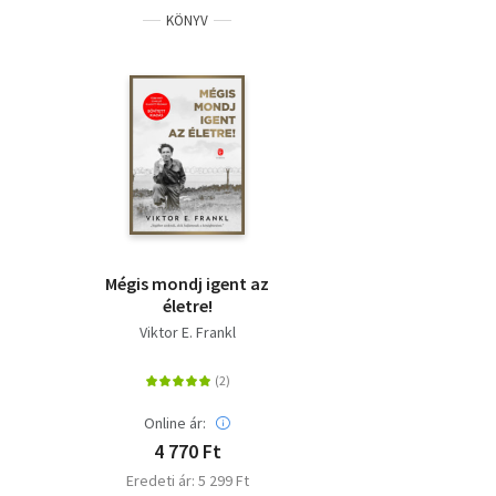
KÖNYV
Mégis mondj igent az
életre!
Viktor E. Frankl
Online ár:
4 770 Ft
Eredeti ár: 5 299 Ft