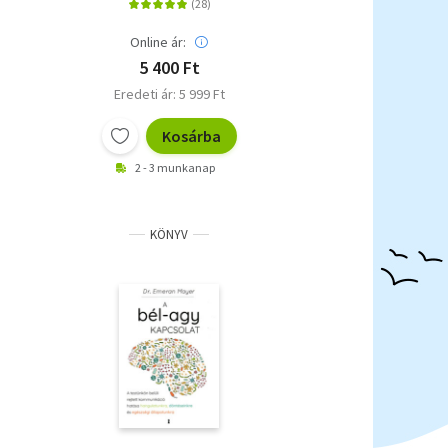
felnőttkorban és a
párkapcsolatokban
Online ár:
5 400 Ft
Eredeti ár: 5 999 Ft
Kosárba
2 - 3 munkanap
KÖNYV