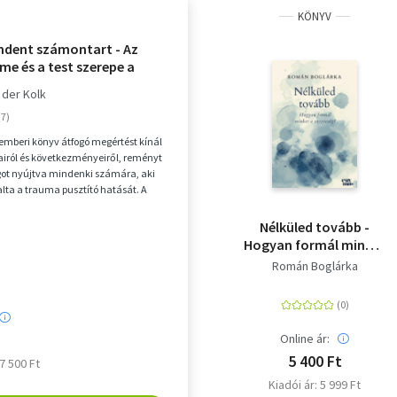
KÖNYV
indent számontart - Az
lme és a test szerepe a
eldolgozásban
 der Kolk
emberi könyv átfogó megértést kínál
iról és következményeiről, reményt
got nyújtva mindenki számára, aki
ta a trauma pusztító hatását. A
...
Nélküled tovább -
Hogyan formál minket
a veszteség?
Román Boglárka
Online ár:
5 400 Ft
 7 500 Ft
Kiadói ár: 5 999 Ft