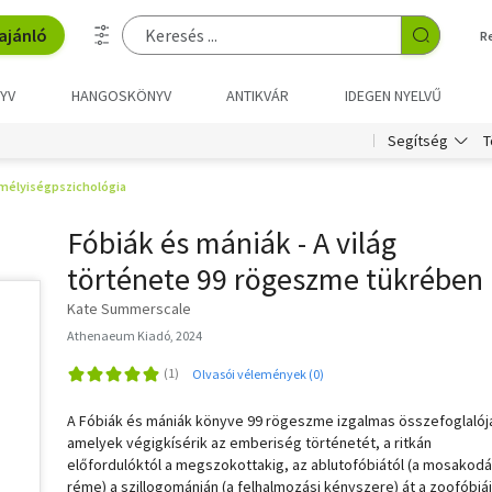
ajánló
R
YV
HANGOSKÖNYV
ANTIKVÁR
IDEGEN NYELVŰ
T
Segítség
mélyiségpszichológia
Fóbiák és mániák - A világ
története 99 rögeszme tükrében
Kate Summerscale
Athenaeum Kiadó, 2024
Olvasói vélemények (0)
A Fóbiák és mániák könyve 99 rögeszme izgalmas összefoglalój
amelyek végigkísérik az emberiség történetét, a ritkán
előfordulóktól a megszokottakig, az ablutofóbiától (a mosakod
réme) a szillogománián (a felhalmozási kényszere) át a zoofóbiá