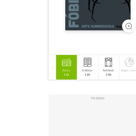
Könyv
E-könyv
Antikvár
Idegen nyel
1 db
1 db
2 db