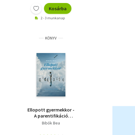
Kosárba
2 - 3 munkanap
KÖNYV
Ellopott gyermekkor -
A parentifikáció
jelensége -
Bibók Bea
önfeláldozás
gyerekkorban,