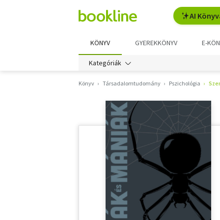
AI Könyv
KÖNYV
GYEREKKÖNYV
E-KÖN
Kategóriák
Könyv
Társadalomtudomány
Pszichológia
Sze