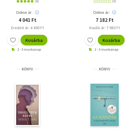
és az aggódás
tudatról, az életről és
kezelésére
a halálról
Online ár:
Online ár:
4 041 Ft
7 182 Ft
Eredeti ár: 4 490 Ft
Kiadói ár: 7 980 Ft
Kosárba
Kosárba
2 - 3 munkanap
2 - 3 munkanap
KÖNYV
KÖNYV