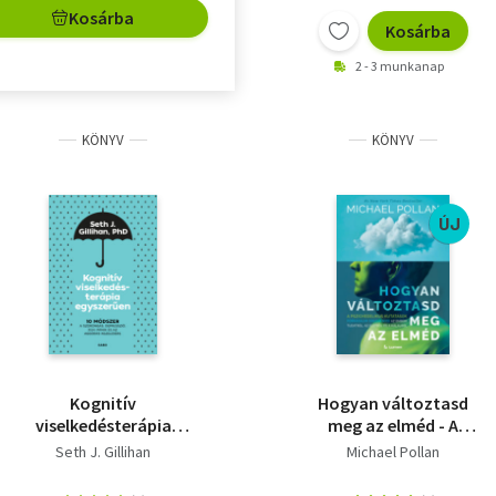
Kosárba
Kosárba
2 - 3 munkanap
KÖNYV
KÖNYV
ÚJ
Kognitív
Hogyan változtasd
viselkedésterápia
meg az elméd - A
egyszerűen - 10
pszichedelikus
Seth J. Gillihan
Michael Pollan
módszer a szorongás,
kutatások forradalmi
depresszió, düh, pánik
eredményei az emberi