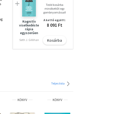
s
Tedd kosárba
mindkettőt egy
gombnyomással!
ag
A kettő együtt:
Kognitív
8 091 Ft
viselkedéste
rápia
egyszerűen
Kosárba
Seth J. Gillihan
, aki
nök,
k,
, az
s
Teljes lista
eteg
KÖNYV
KÖNYV
KÖNYV
 és
mert