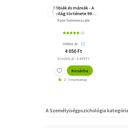
Fóbiák és mániák - A
világ története 99
rögeszme tükrében
Kate Summerscale
Online ár:
4 050 Ft
Eredeti ár: 4 499 Ft
Kosárba
2 - 3 munkanap
A Személyiségpszichológia kategória