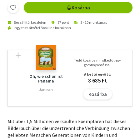
Kosárba
Beszállítói készleten
57 pont
5 - 10 munkanap
Ingyenes átvétel Bookline boltokban
Tedd kosárba mindkettőt egy
gombnyomással!
A kettő együtt:
Oh, wie schön ist
8 685 Ft
Panama
Janosch
Kosárba
Mit über 1,5 Millionen verkauften Exemplaren hat dieses
Bilderbuch über die unzertrennliche Verbindung zwischen
geliebten Menschen Generationen von Kindern und