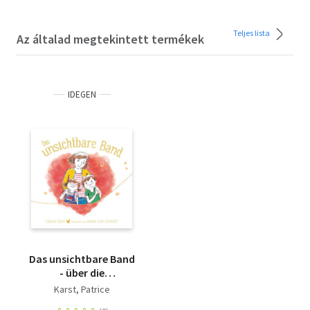
Teljes lista
Az általad megtekintett termékek
IDEGEN
Das unsichtbare Band
- über die
unzertrennliche
Karst, Patrice
Verbindung zwischen