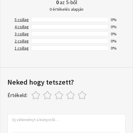
0
az 5-ből
0 értékelés alapján
5 csillag
0%
4 csillag
0%
3 csillag
0%
2 csillag
0%
1 csillag
0%
Neked hogy tetszett?
Értékeld: