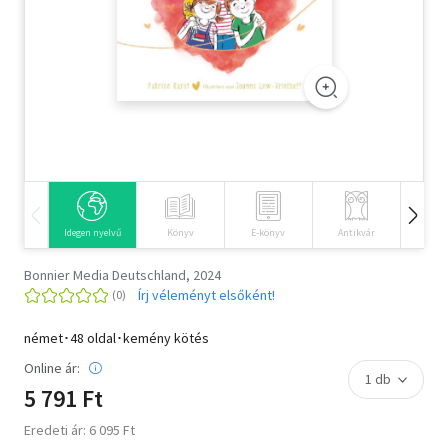
Szótár, nyelvkönyv
Tankönyv, segédkönyv
Társadalomtudomány
Természettudomány
Történelem
Idegen nyelvű
Könyv
E-könyv
Antikvár
Hangos
Vallás
Bonnier Media Deutschland, 2024
Írj véleményt elsőként!
német･48 oldal･kemény kötés
Online ár:
5 791 Ft
Eredeti ár: 6 095 Ft