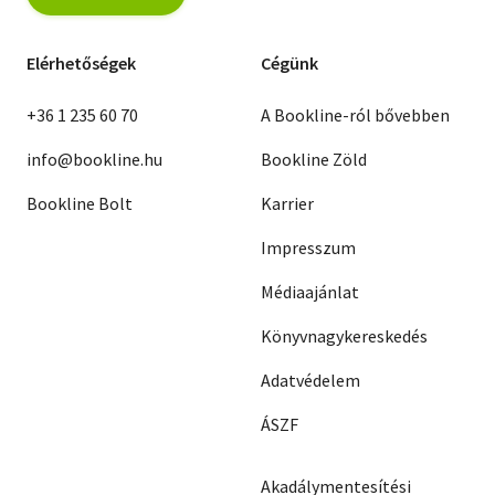
Elérhetőségek
Cégünk
+36 1 235 60 70
A Bookline-ról bővebben
info@bookline.hu
Bookline Zöld
Bookline Bolt
Karrier
Impresszum
Médiaajánlat
Könyvnagykereskedés
Adatvédelem
ÁSZF
Akadálymentesítési