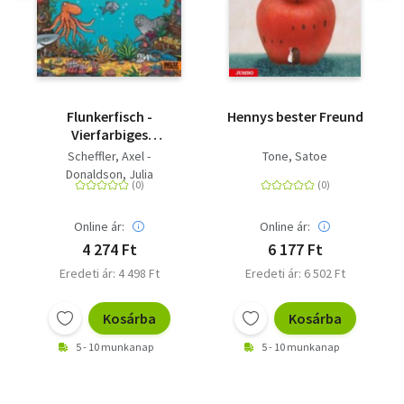
Flunkerfisch -
Hennys bester Freund
Vierfarbiges
Pappbilderbuch
Scheffler, Axel -
Tone, Satoe
Donaldson, Julia
Online ár:
Online ár:
4 274 Ft
6 177 Ft
Eredeti ár: 4 498 Ft
Eredeti ár: 6 502 Ft
Kosárba
Kosárba
5 - 10 munkanap
5 - 10 munkanap