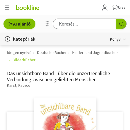
Üres
AI ajánló
Kategóriák
Könyv
Idegen nyelvű
Deutsche Bücher
Kinder- und Jugendbücher
Életmód, egészség
Bilderbücher
Erotika
Das unsichtbare Band - über die unzertrennliche
Gyermek- és ifjúsági
Verbindung zwischen geliebten Menschen
Karst, Patrice
Hobbi, szabadidő
Irodalom
Művészet
Szakkönyv