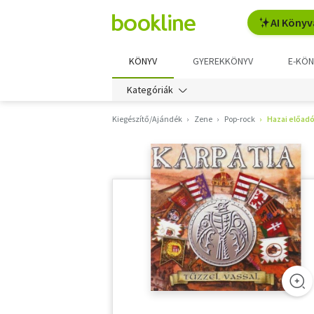
AI Könyv
KÖNYV
GYEREKKÖNYV
E-KÖN
Kategóriák
Kiegészítő/Ajándék
Zene
Pop-rock
Hazai előad