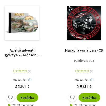
Az első adventi
Maradj a vonalban - CD
gyertya - Karácsonyi
válogatás - CD
Pandora's Box
Online ár:
Online ár:
2 916 Ft
5 831 Ft
Kosárba
Kosárba
20 - 24 munkanap
20 - 24 munkanap