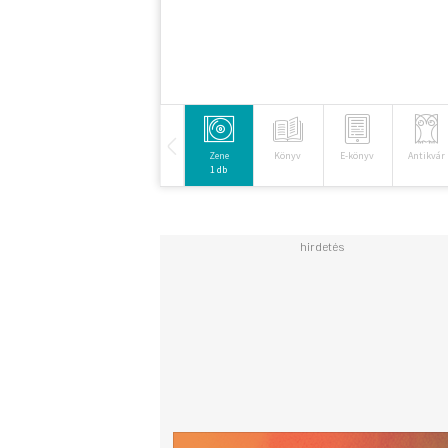
Zene
Könyv
E-könyv
Antikvár
1 db