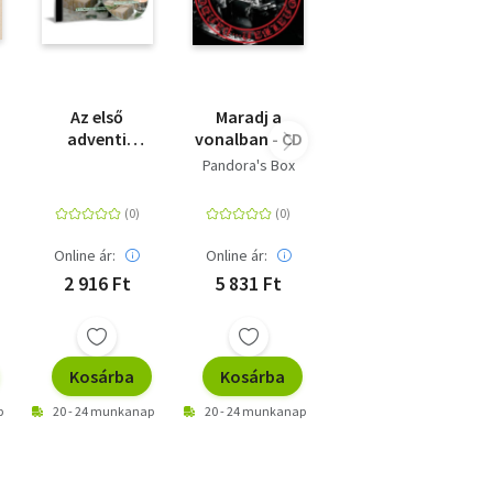
Az első
Maradj a
adventi
vonalban - CD
gyertya -
Pandora's Box
Karácsonyi
válogatás -
CD
Online ár:
Online ár:
2 916 Ft
5 831 Ft
Kosárba
Kosárba
p
20 - 24 munkanap
20 - 24 munkanap