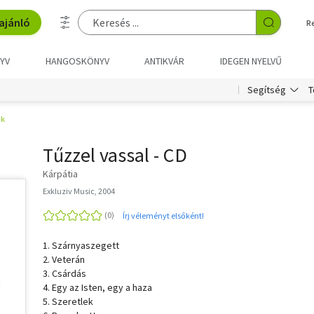
ajánló
R
YV
HANGOSKÖNYV
ANTIKVÁR
IDEGEN NYELVŰ
T
Segítség
ók
Tűzzel vassal - CD
Kárpátia
Exkluziv Music, 2004
Írj véleményt elsőként!
1. Szárnyaszegett
2. Veterán
3. Csárdás
4. Egy az Isten, egy a haza
5. Szeretlek