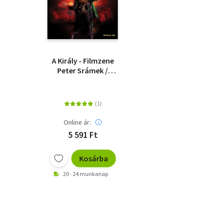
A Király - Filmzene
Peter Srámek /
Symphonic Zámbó
Jimmy - 2 CD
Online ár:
5 591 Ft
Kosárba
20 - 24 munkanap