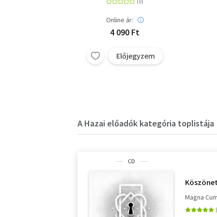
Online ár:
4 090 Ft
Előjegyzem
A Hazai előadók kategória toplistája
CD
Köszönet
Magna Cum