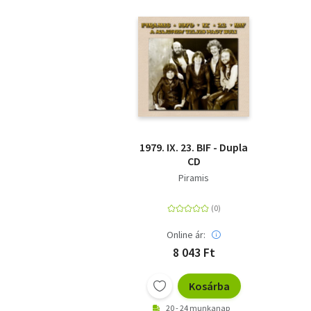
1979. IX. 23. BIF - Dupla
CD
Piramis
Online ár:
8 043 Ft
Kosárba
20 - 24 munkanap