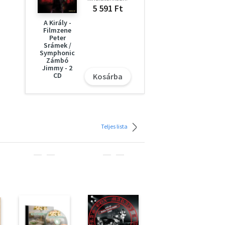
5 591 Ft
A Király -
Filmzene
Peter
Srámek /
Symphonic
Zámbó
Jimmy - 2
CD
Kosárba
Teljes lista