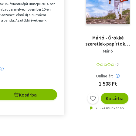
k 15. évfordulóját ünnepli 2014-ben
 Laude, melyet november 10-én
„Köszönet” című új albumával
a banda. Az utóbbi évek egyik
b magyar ze...
Márió - Örökké
szeretlek-papírtokos
kiadás
Márió
Online ár:
1 508 Ft
Kosárba
Kosárba
20 - 24 munkanap