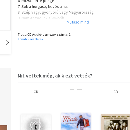
6. Rozsdaette penge
7. Sok a horgász, kevés a hal
8. Szép vagy, gyönyörű vagy Magyarország!
9. Nem engedünk a '48-ból!
10. Altató
11. Menetel a század
Típus: CD Audió･Lemezek száma: 1
12. Délvidéki szél
További részletek
13. Nem eladóó
Idegen nyelvű
Hangoskönyv
Film
Mit vettek még, akik ezt vették?
CD
CD