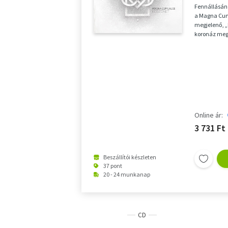
Fennállásána
a Magna Cum
megjelenő, 
koronáz meg 
legsikereseb
Online ár:
3 731 Ft
Beszállítói készleten
37 pont
20 - 24 munkanap
CD