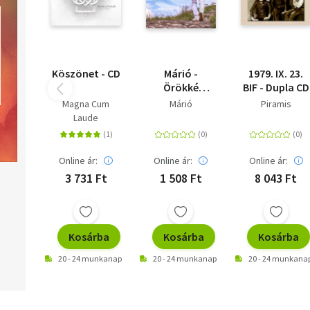
Köszönet - CD
Márió -
1979. IX. 23.
Örökké
BIF - Dupla CD
szeretlek-
Magna Cum
Márió
Piramis
papírtokos
Laude
kiadás
Online ár:
Online ár:
Online ár:
3 731 Ft
1 508 Ft
8 043 Ft
Kosárba
Kosárba
Kosárba
20 - 24 munkanap
20 - 24 munkanap
20 - 24 munkana