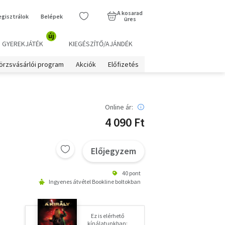
A kosarad
egisztrálok
Belépek
üres
új
GYEREKJÁTÉK
KIEGÉSZÍTŐ/AJÁNDÉK
örzsvásárlói program
Akciók
Előfizetés
Online ár:
4 090 Ft
Előjegyzem
40 pont
Ingyenes átvétel Bookline boltokban
Ez is elérhető
kínálatunkban: