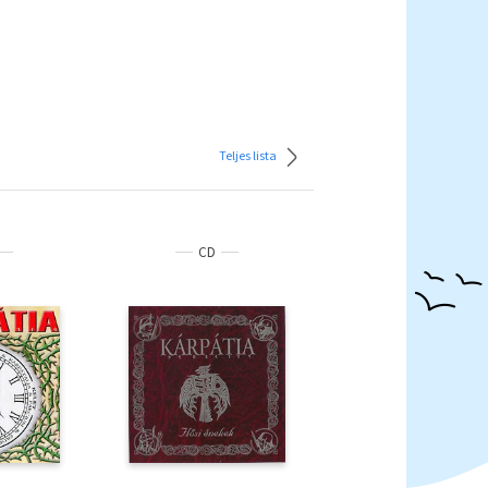
Teljes lista
CD
CD