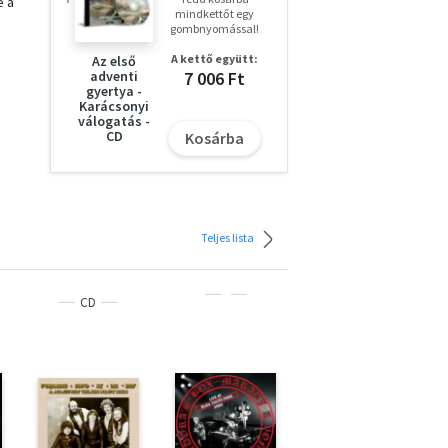
e a
mindkettőt egy
gombnyomással!
A kettő együtt:
Az első
anít
adventi
7 006 Ft
e ma
gyertya -
Karácsonyi
válogatás -
CD
Kosárba
ent
,
lyey
Teljes lista
CD