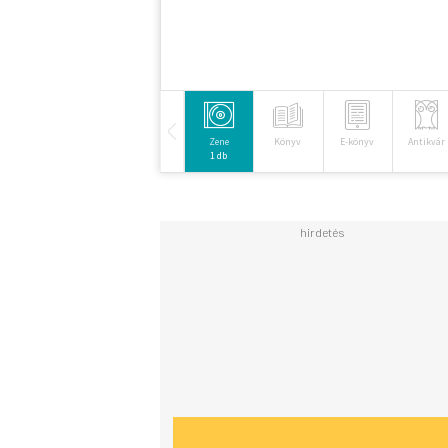
Zene
Könyv
E-könyv
Antikvár
1 db