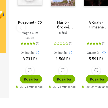
Köszönet - CD
Márió -
A Király -
Örökké
Filmzene
szeretlek-
Peter Srámek
Magna Cum
Márió
papírtokos
/ Symphonic
Laude
kiadás
Zámbó
Jimmy - 2 CD
Online ár:
Online ár:
Online ár:
3 731 Ft
1 508 Ft
5 591 Ft
Kosárba
Kosárba
Kosárba
20 - 24 munkanap
20 - 24 munkanap
20 - 24 munkana