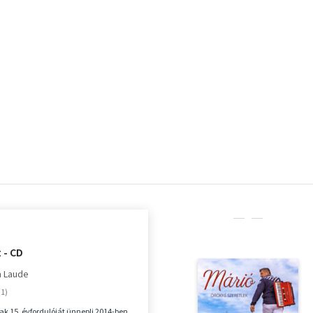
 - CD
 Laude
k 15. évfordulóját ünnepli 2014-ben