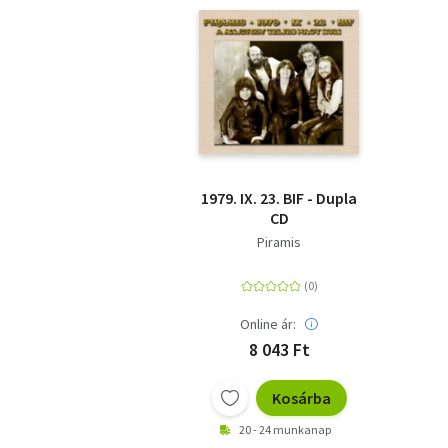
1979. IX. 23. BIF - Dupla
CD
Piramis
Online ár:
8 043 Ft
Kosárba
20 - 24 munkanap