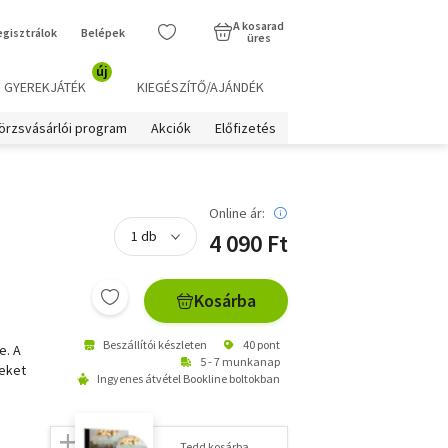
A kosarad
egisztrálok
Belépek
üres
új
GYEREKJÁTÉK
KIEGÉSZÍTŐ/AJÁNDÉK
örzsvásárlói program
Akciók
Előfizetés
Online ár:
4 090 Ft
Kosárba
Beszállítói készleten
40 pont
e. A
5 - 7 munkanap
reket
Ingyenes átvétel Bookline boltokban
ó
Tedd kosárba