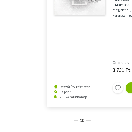
a Magna Cum
megjelenő, 
koronáz meg 
legsikereseb
Online ár:
3 731 Ft
Beszállítói készleten
37 pont
20 - 24 munkanap
CD