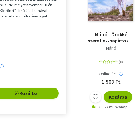
 Laude, melyet november 10-én
„Köszönet” című új albumával
a banda. Az utóbbi évek egyik
b magyar ze...
Márió - Örökké
szeretlek-papírtokos
kiadás
Márió
Online ár:
1 508 Ft
Kosárba
Kosárba
20 - 24 munkanap