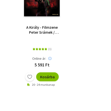
A Király - Filmzene
Peter Srámek /
Symphonic Zámbó
Jimmy - 2 CD
Online ár:
5 591 Ft
Kosárba
20 - 24 munkanap