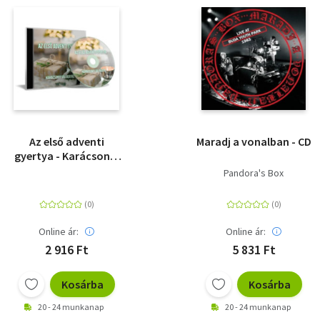
Az első adventi
Maradj a vonalban - CD
gyertya - Karácsonyi
válogatás - CD
Pandora's Box
Online ár:
Online ár:
2 916 Ft
5 831 Ft
Kosárba
Kosárba
20 - 24 munkanap
20 - 24 munkanap