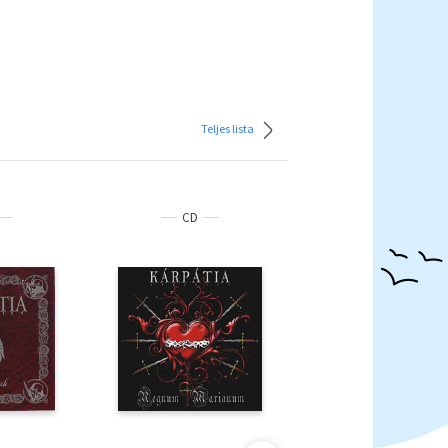
Teljes lista
CD
CD