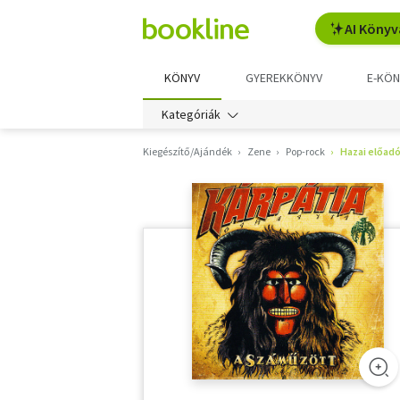
AI Könyv
KÖNYV
GYEREKKÖNYV
E-KÖN
Kategóriák
Kiegészítő/Ajándék
Zene
Pop-rock
Hazai előad