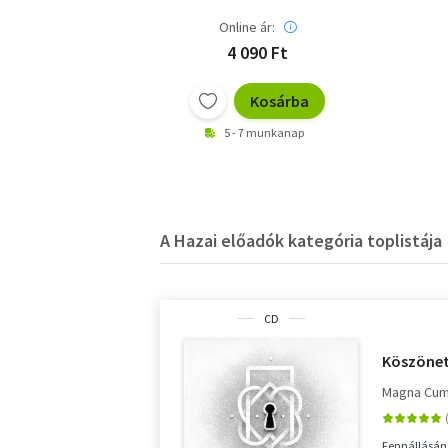
Online ár:
4 090 Ft
Kosárba
5 - 7 munkanap
A Hazai előadók kategória toplistája
CD
Köszönet
Magna Cum
Fennállásána