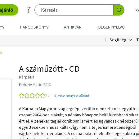
ajánló
R
YV
HANGOSKÖNYV
ANTIKVÁR
IDEGEN NYELVŰ
T
Segítség
ók
A száműzött - CD
Kárpátia
Exkluziv Music, 2013
Írj véleményt elsőként!
A Kárpátia Magyarország legnépszerűbb nemzeti rock együttes
csapat 2004-ben alakult, s néhány hónapon belül kirobbanó sike
ért el. A zenekar tagjai korábban ismert és ugyancsak népszerű
együttesekben muzsikáltak, így nem a teljes ismeretlenségből
vágtak neki karrierjüknek. A csapat sikerének titka leginkább a j