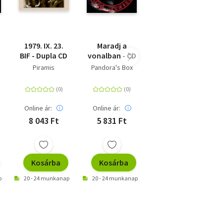
1979. IX. 23.
Maradj a
BIF - Dupla CD
vonalban - CD
Piramis
Pandora's Box
Online ár:
Online ár:
8 043 Ft
5 831 Ft
Kosárba
Kosárba
p
20 - 24 munkanap
20 - 24 munkanap