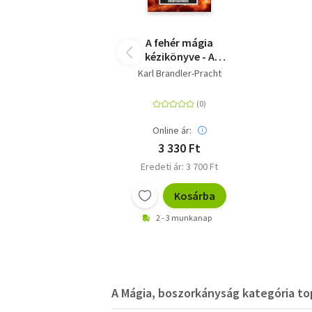
A fehér mágia
kézikönyve - A
mágikus képességek
Karl Brandler-Pracht
felébresztéséhez
Online ár:
3 330 Ft
Eredeti ár: 3 700 Ft
Kosárba
2 - 3 munkanap
A Mágia, boszorkányság kategória top