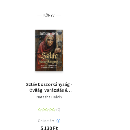
KÖNYV
Szláv boszorkányság -
Óvilági varázslás és
néphagyomány
Natasha Helvin
Online ár:
5 130 Ft