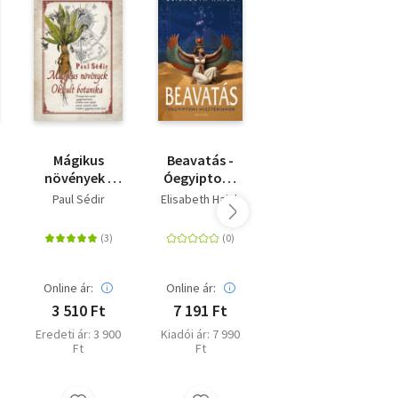
%
Mágikus
Beavatás -
Tudatos
ág
növények -
Óegyiptomi
teremtés
Okkult
misztériumok
kristályokkal -
Paul Sédir
Elisabeth Haich
Judy Hall
botanika
- (Különleges
A bőség, a
ny
kiadás)
jólét és a
boldogság
bevonzása
Akciós ár:
Online ár:
Online ár:
998 Ft
3 510 Ft
7 191 Ft
Korábbi ár: 1 996
Ft
Eredeti ár: 3 900
Kiadói ár: 7 990
Ft
Ft
Eredeti ár: 4 990
Ft