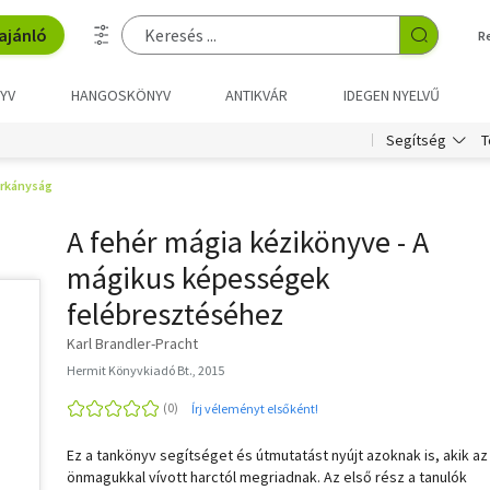
ajánló
R
YV
HANGOSKÖNYV
ANTIKVÁR
IDEGEN NYELVŰ
T
Segítség
orkányság
A fehér mágia kézikönyve - A
mágikus képességek
felébresztéséhez
Karl Brandler-Pracht
Hermit Könyvkiadó Bt., 2015
Írj véleményt elsőként!
Ez a tankönyv segítséget és útmutatást nyújt azoknak is, akik az
önmagukkal vívott harctól megriadnak. Az első rész a tanulók