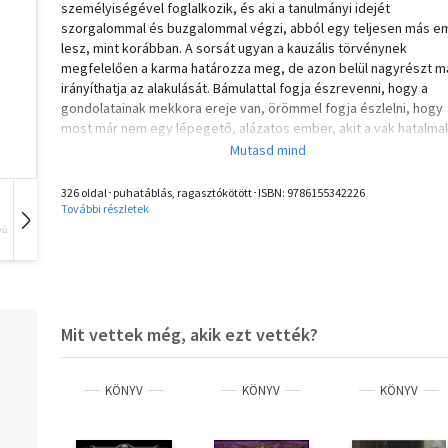
személyiségével foglalkozik, és aki a tanulmányi idejét
szorgalommal és buzgalommal végzi, abból egy teljesen más e
lesz, mint korábban. A sorsát ugyan a kauzális törvénynek
megfelelően a karma határozza meg, de azon belül nagyrészt 
irányíthatja az alakulását. Bámulattal fogja észrevenni, hogy a
gondolatainak mekkora ereje van, örömmel fogja észlelni, hogy
most már nem egy lépegető, alázatos ember, akit a vak hatalma
ide-oda dobálhatnak, mint korábban volt, érezni fogja, hogy
védetten és felfegyverkezve léphet ki az egzisztenciaharcba.
Tanideje végén rendelkezni fog az ereje felett, ami a helyes
326 oldal･puhatáblás, ragasztókötött･ISBN:
9786155342226
használatot feltételezve az életét szabaddá és kellemessé tesz
További részletek
megóvja őt a szenvedéstől, a betegségtől és mindenfajta
vű
Hangoskönyv
Film
Zene
vesződségtől. Meglépi azt a felismerést, hogy az ember egyálta
nem annyira védtelen és alkalmas arra, hogy minden veszélyen
sikeresen felülkerekedjen; látni fogja, hogy a Föld minden gono
erejét veszti vele szemben. Aki úgy érzi, hogy idővel, előre
igyekezve sem elégedett, az elért képességekkel, és az önző
Mit vettek még, akik ezt vették?
emberekkel is fel akarja venni a harcot, annak szól a második
fejezet..
KÖNYV
KÖNYV
KÖNYV