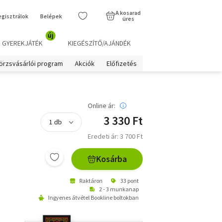
A kosarad
egisztrálok
Belépek
üres
új
GYEREKJÁTÉK
KIEGÉSZÍTŐ/AJÁNDÉK
örzsvásárlói program
Akciók
Előfizetés
Online ár:
3 330 Ft
Eredeti ár: 3 700 Ft
Kosárba
Raktáron
33 pont
2 - 3 munkanap
Ingyenes átvétel Bookline boltokban