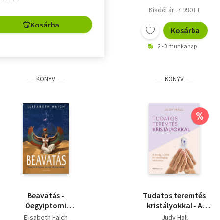
Kiadói ár: 7 990 Ft
Kosárba
Kosárba
2 - 3 munkanap
KÖNYV
KÖNYV
%
Beavatás -
Tudatos teremtés
Óegyiptomi
kristályokkal - A
misztériumok -
bőség, a jólét és a
Elisabeth Haich
Judy Hall