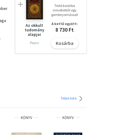
Tedd kosárba
mber
mindkettőt egy
gombnyomással!
maga
A kettő együtt:
Az okkult
8 730 Ft
tudomány
alapjai
k
Kosárba
Papus
i,
lán
sza
Teljes lista
KÖNYV
KÖNYV
KÖNYV