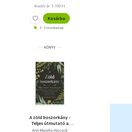
Kiadói ár: 5 700 Ft
Kosárba
2 - 3 munkanap
KÖNYV
A zöld boszorkány -
Teljes útmutató a
természetmágiához
Arin Murphy-Hiscock