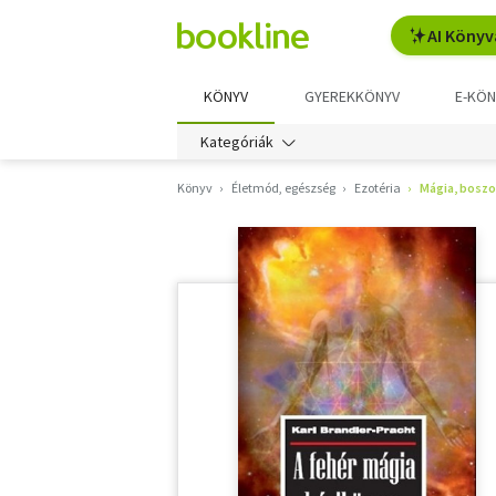
AI Könyv
KÖNYV
GYEREKKÖNYV
E-KÖN
Kategóriák
Könyv
Életmód, egészség
Ezotéria
Mágia, bosz