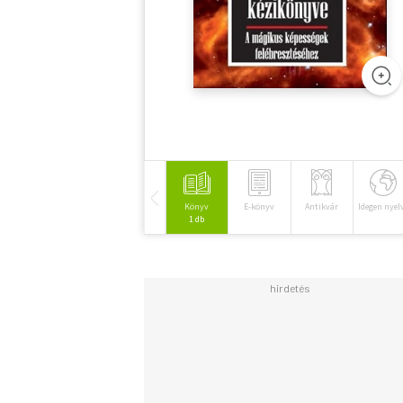
Könyv
E-könyv
Antikvár
Idegen nyel
1 db