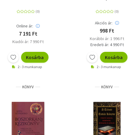
(Különleges kiadás)
boldogság bevonzása
Akciós ár:
Online ár:
998 Ft
7 191 Ft
Korábbi ár: 1 996 Ft
Kiadói ár: 7 990 Ft
Eredeti ár: 4 990 Ft
Kosárba
Kosárba
2 - 3 munkanap
2 - 3 munkanap
KÖNYV
KÖNYV