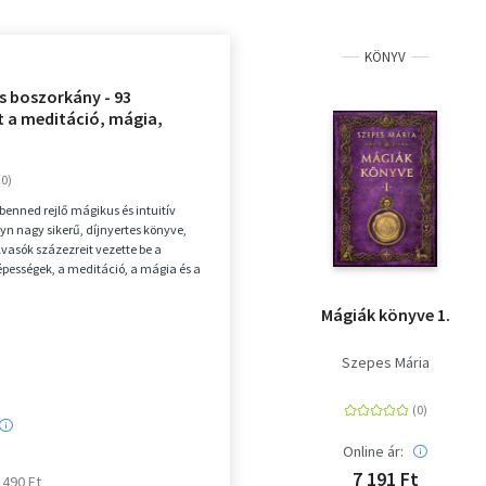
KÖNYV
s boszorkány - 93
t a meditáció, mágia,
áció és a pszichikus
ek felébresztésére
 benned rejlő mágikus és intuitív
ryn nagy sikerű, díjnyertes könyve,
lvasók százezreit vezette be a
épességek, a meditáció, a mágia és a
Mágiák könyve 1.
Szepes Mária
Online ár:
7 191 Ft
6 490 Ft