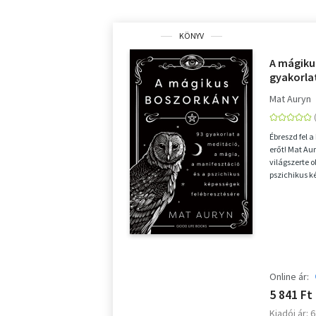
KÖNYV
A mágiku
gyakorla
manifeszt
Mat Auryn
képesség
Ébreszd fel a
erőt! Mat Au
világszerte o
pszichikus k
manife...
Online ár:
5 841 Ft
Kiadói ár: 