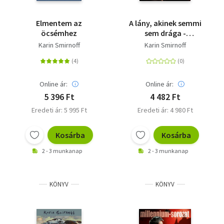
Elmentem az
A lány, akinek semmi
öcsémhez
sem drága -
Millennium-sorozat 7.
Karin Smirnoff
Karin Smirnoff
Online ár:
Online ár:
5 396 Ft
4 482 Ft
Eredeti ár: 5 995 Ft
Eredeti ár: 4 980 Ft
Kosárba
Kosárba
2 - 3 munkanap
2 - 3 munkanap
KÖNYV
KÖNYV