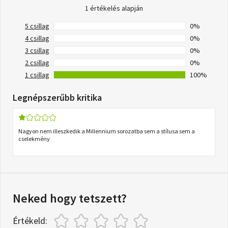
1 értékelés alapján
5 csillag
0%
4 csillag
0%
3 csillag
0%
2 csillag
0%
1 csillag
100%
Legnépszerűbb kritika
Nagyon nem illeszkedik a Millennium sorozatba sem a stílusa sem a
cselekmény
Neked hogy tetszett?
Értékeld: