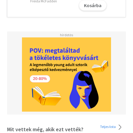
lendületű, izgalmas nyomozásba kezd.Stieg Larsson
Freida McFadden
Kosárba
világhírű Millennium-trilógiájának első kötete 2005-ben
jelent meg Svédországban. A szerző halálát követően
David Lagercrantz folytatta a sorozatot három újabb
kötettel, most pedig Karin Smirnoff tollából olvashatjuk a
hetedik részt.
A letöltéssel kapcsolatos kérdésekre
itt
találhat választ.
Olvasd el mások véleményét is!
Teljes lista
Mit vettek még, akik ezt vették?