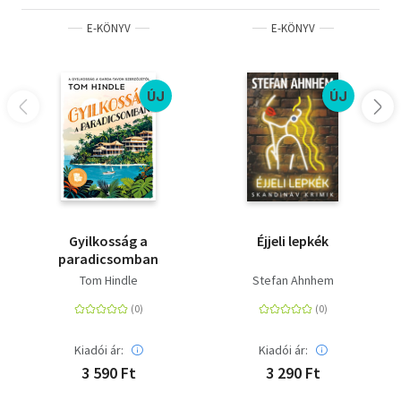
E-KÖNYV
E-KÖNYV
ÚJ
ÚJ
Gyilkosság a
Éjjeli lepkék
paradicsomban
Tom Hindle
Stefan Ahnhem
Kiadói ár:
Kiadói ár:
3 590 Ft
3 290 Ft