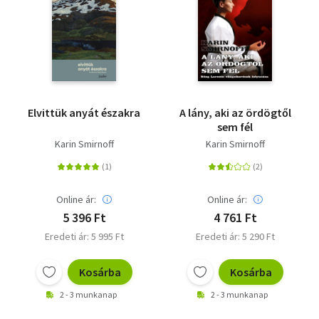
Elvittük anyát északra
A lány, aki az ördögtől
sem fél
Karin Smirnoff
Karin Smirnoff
Online ár:
Online ár:
5 396 Ft
4 761 Ft
Eredeti ár: 5 995 Ft
Eredeti ár: 5 290 Ft
Kosárba
Kosárba
2 - 3 munkanap
2 - 3 munkanap