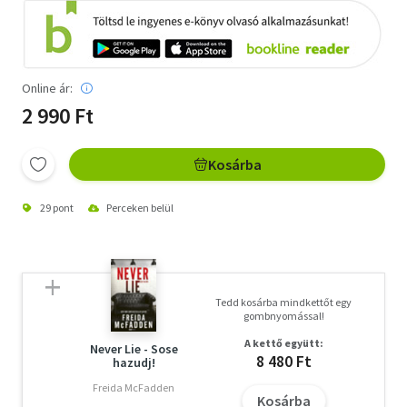
Online ár:
2 990 Ft
Kosárba
29 pont
Perceken belül
Tedd kosárba mindkettőt egy
gombnyomással!
A kettő együtt:
Never Lie - Sose
8 480 Ft
hazudj!
Freida McFadden
Kosárba