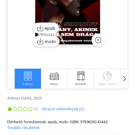
Szótár, nyelvkönyv
Tankönyv, segédkönyv
epub
Társadalomtudomány
mobi
Természettudomány
Történelem
Vallás
E-könyv
Könyv
Antikvár
Idegen nyelvű
Hangos
Animus Kiadó, 2023
Olvasói vélemények (1)
Elérhető formátumok: epub, mobi･ISBN:
9789636143442
További részletek