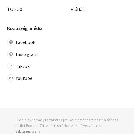
TOP 50
Elállás
Közösségi média
Facebook
Instagram
Tiktok
Youtube
Oldalaink bármely tartalmi és grafikai elemének felhasználásához
a Libri-Bookline Zrt. előzetes írásbeli engedélye szükséges.
SSL tanúsítvány