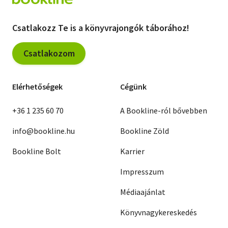
Csatlakozz Te is a könyvrajongók táborához!
Csatlakozom
Elérhetőségek
Cégünk
+36 1 235 60 70
A Bookline-ról bővebben
info@bookline.hu
Bookline Zöld
Bookline Bolt
Karrier
Impresszum
Médiaajánlat
Könyvnagykereskedés