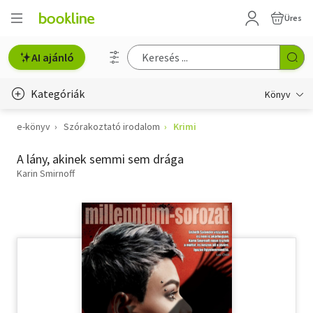
Üres
AI ajánló
Kategóriák
Könyv
e-könyv
Szórakoztató irodalom
Krimi
Életmód, egészség
A lány, akinek semmi sem drága
Erotika
Karin Smirnoff
Gyermek- és ifjúsági
Hobbi, szabadidő
Irodalom
Művészet
Szakkönyv