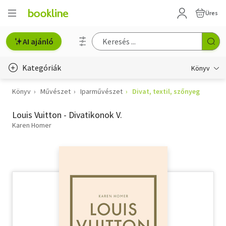
Üres
AI ajánló
Kategóriák
Könyv
Könyv
Művészet
Iparművészet
Divat, textil, szőnyeg
Életmód, egészség
Louis Vuitton - Divatikonok V.
Erotika
Karen Homer
Gyermek- és ifjúsági
Hobbi, szabadidő
Irodalom
Művészet
Szakkönyv