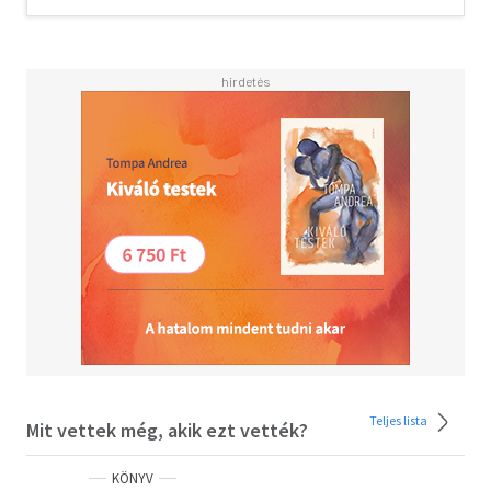
divatmárka,
bizonyos értelemben. Vannak, akik szerint borzalmas,
vannak,
akik szeretik, vannak, akiket egyszerűen csak lenyűgöz."
Nicolas Ghesquiere
Teljes lista
Mit vettek még, akik ezt vették?
KÖNYV