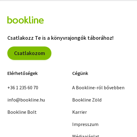
Csatlakozz Te is a könyvrajongók táborához!
Csatlakozom
Elérhetőségek
Cégünk
+36 1 235 60 70
A Bookline-ról bővebben
info@bookline.hu
Bookline Zöld
Bookline Bolt
Karrier
Impresszum
Médiaajánlat