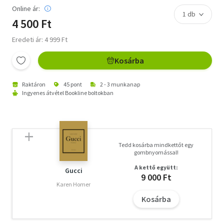
Online ár:
4 500 Ft
Eredeti ár: 4 999 Ft
Kosárba
Raktáron
45 pont
2 - 3 munkanap
Ingyenes átvétel Bookline boltokban
Tedd kosárba mindkettőt egy
gombnyomással!
A kettő együtt:
Gucci
9 000 Ft
Karen Homer
Kosárba