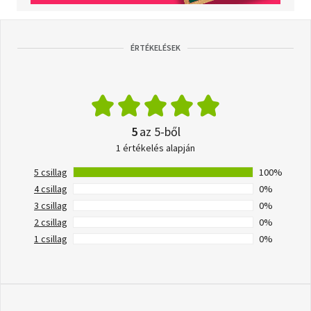
ÉRTÉKELÉSEK
5
az 5-ből
1 értékelés alapján
5 csillag
100%
4 csillag
0%
3 csillag
0%
2 csillag
0%
1 csillag
0%