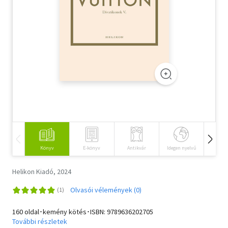
Szótár, nyelvkönyv
Tankönyv, segédkönyv
Társadalomtudomány
Természettudomány
Történelem
Vallás
Könyv
E-könyv
Antikvár
Idegen nyelvű
Hangos
Helikon Kiadó, 2024
Olvasói vélemények (0)
160 oldal･kemény kötés･ISBN:
9789636202705
További részletek