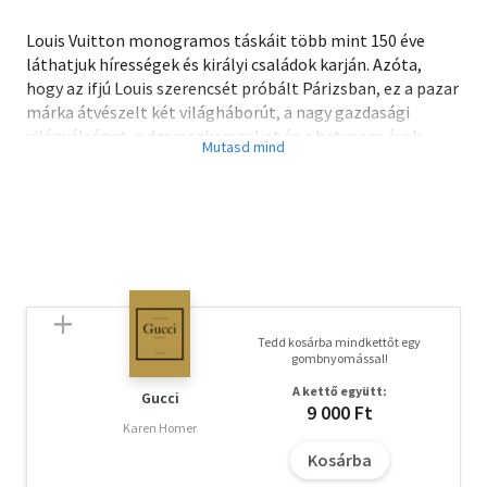
Louis Vuitton monogramos táskáit több mint 150 éve
láthatjuk hírességek és királyi családok karján. Azóta,
hogy az ifjú Louis szerencsét próbált Párizsban, ez a pazar
márka átvészelt két világháborút, a nagy gazdasági
világválságot, a dzsesszkorszakot és a hatvanas évek
fiatalok által vezérelt kulturális forradalmát is.
A Divatikonok sorozat V. kötete részletesen bemutatja
Louis Vuitton ikonikussá válását az 1980-as években, az
LVMH divatipari vállalat létrehozását és Marc Jacobs
1997-es kinevezését, valamint a kézműves bőröndgyártó
cég luxus divatmárkává alakulását. Mesés képek és
magával ragadó szövegek jelenítik meg a világ
Tedd kosárba mindkettőt egy
legelegánsabb márkájának történetét, egészen addig a
gombnyomással!
fejlődésig, amit Nicolas Ghesquiere és Virgil Abloh kreatív
A kettő együtt:
irányítása alatt ért el.
Gucci
9 000 Ft
Karen Homer
Kosárba
"A Louis Vuitton a leglátványosabb, a legmutatósabb