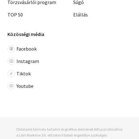
Törzsvásárlói program
Súgó
TOP 50
Elállás
Közösségi média
Facebook
Instagram
Tiktok
Youtube
Oldalaink bármely tartalmi és grafikai elemének felhasználásához
a Libri-Bookline Zrt. előzetes írásbeli engedélye szükséges.