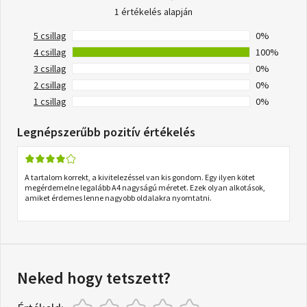
1 értékelés alapján
5 csillag
0%
4 csillag
100%
3 csillag
0%
2 csillag
0%
1 csillag
0%
Legnépszerűbb pozitív értékelés
A tartalom korrekt, a kivitelezéssel van kis gondom. Egy ilyen kötet
megérdemelne legalább A4 nagyságú méretet. Ezek olyan alkotások,
amiket érdemes lenne nagyobb oldalakra nyomtatni.
Neked hogy tetszett?