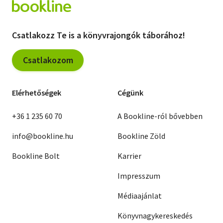
Csatlakozz Te is a könyvrajongók táborához!
Csatlakozom
Elérhetőségek
Cégünk
+36 1 235 60 70
A Bookline-ról bővebben
info@bookline.hu
Bookline Zöld
Bookline Bolt
Karrier
Impresszum
Médiaajánlat
Könyvnagykereskedés