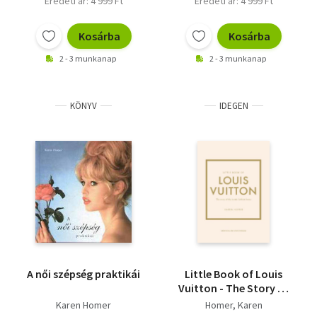
Eredeti ár: 4 999 Ft
Eredeti ár: 4 999 Ft
Kosárba
Kosárba
2 - 3 munkanap
2 - 3 munkanap
KÖNYV
IDEGEN
A női szépség praktikái
Little Book of Louis
Vuitton - The Story of
the Iconic Fashion
Karen Homer
Homer, Karen
House