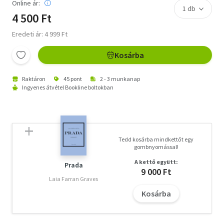
Online ár:
4 500 Ft
Eredeti ár: 4 999 Ft
Kosárba
Raktáron
45 pont
2 - 3 munkanap
Ingyenes átvétel Bookline boltokban
Tedd kosárba mindkettőt egy
gombnyomással!
A kettő együtt:
Prada
9 000 Ft
Laia Farran Graves
Kosárba