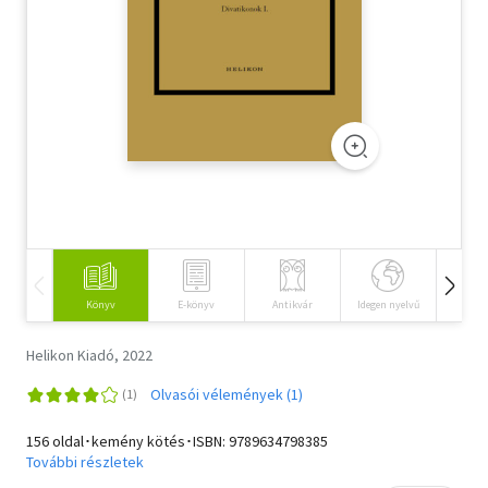
Szótár, nyelvkönyv
Tankönyv, segédkönyv
Társadalomtudomány
Természettudomány
Történelem
Vallás
Könyv
E-könyv
Antikvár
Idegen nyelvű
Hangos
Helikon Kiadó, 2022
Olvasói vélemények (1)
156 oldal･kemény kötés･ISBN:
9789634798385
További részletek