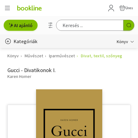
Üres
AI ajánló
Kategóriák
Könyv
Könyv
Művészet
Iparművészet
Divat, textil, szőnyeg
Életmód, egészség
Gucci - Divatikonok I.
Erotika
Karen Homer
Gyermek- és ifjúsági
Hobbi, szabadidő
Irodalom
Művészet
Szakkönyv