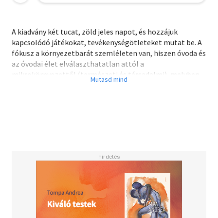
A kiadvány két tucat, zöld jeles napot, és hozzájuk
kapcsolódó játékokat, tevékenységötleteket mutat be. A
fókusz a környezetbarát szemléleten van, hiszen óvoda és
az óvodai élet elválaszthatatlan attól a
mikrokörnyezettől (természeti és társadalmi), melyben
működik.
A “környezetben környezettel” nevelés egy egyszerűnek
tűnő gondolat, de a megvalósítása nagyfokú figyelmet és
tudatosságot vár el minden pedagógustól, hiszen minden
pillanatban hol indirekt, hol pedig direkt módon
megjelenik az óvodai és a csoportélet során. Ehhez a
tevékenységhez nyújt segítséget a már kipróbált és az
óvodai csoportjában megvalósított ötleteivel Karczewicz
Ágnes, a szerző.
A tartalomból: