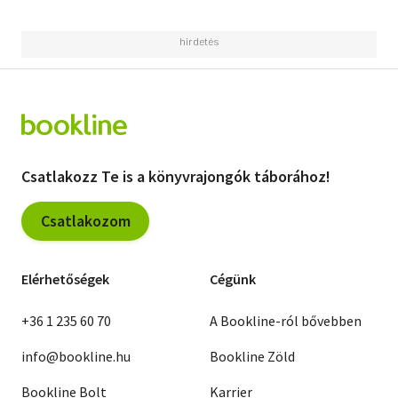
Csatlakozz Te is a könyvrajongók táborához!
Csatlakozom
Elérhetőségek
Cégünk
+36 1 235 60 70
A Bookline-ról bővebben
info@bookline.hu
Bookline Zöld
Bookline Bolt
Karrier