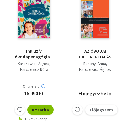
Inkluzív
AZ ÓVODAI
óvodapedagógia a
DIFFERENCIÁLÁS
gyakorlatban
MINDENNAPJAI
Karczewicz Ágnes
Bakonyi Anna
Karczevicz Dóra
Karczewicz Ágnes
Online ár:
16 990 Ft
Előjegyezhető
Kosárba
Előjegyzem
4 - 6 munkanap