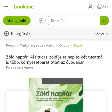
Üres
AI ajánló
Kategóriák
Könyv
Könyv
Tankönyv, segédkönyv
Óvoda
Egyéb
Életmód, egészség
Zöld naptár. Két tucat, zöld jeles nap és két tucatnál
Erotika
is több, környezetbarát ötlet az óvodában
Gyermek- és ifjúsági
Karczewicz Ágnes
Hobbi, szabadidő
Irodalom
Művészet
Szakkönyv