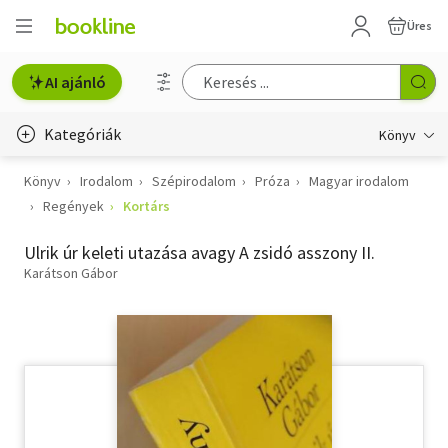
Üres
AI ajánló
Kategóriák
Könyv
Könyv
Irodalom
Szépirodalom
Próza
Magyar irodalom
Életmód, egészség
Regények
Kortárs
Erotika
Ulrik úr keleti utazása avagy A zsidó asszony II.
Gyermek- és ifjúsági
Karátson Gábor
Hobbi, szabadidő
Irodalom
Művészet
Szakkönyv