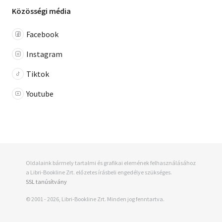
Közösségi média
Facebook
Instagram
Tiktok
Youtube
Oldalaink bármely tartalmi és grafikai elemének felhasználásához
a Libri-Bookline Zrt. előzetes írásbeli engedélye szükséges.
SSL tanúsítvány
© 2001 - 2026, Libri-Bookline Zrt. Minden jog fenntartva.