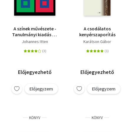
A színek művészete -
A csodálatos
Tanulmányi kiadás - A
kenyérszaporítás
szubjektív élmény és
Johannes Itten
Karátson Gábor
objektív megismerés
mint a művészethez
vezető utak
Előjegyezhető
Előjegyezhető
Előjegyzem
Előjegyzem
KÖNYV
KÖNYV