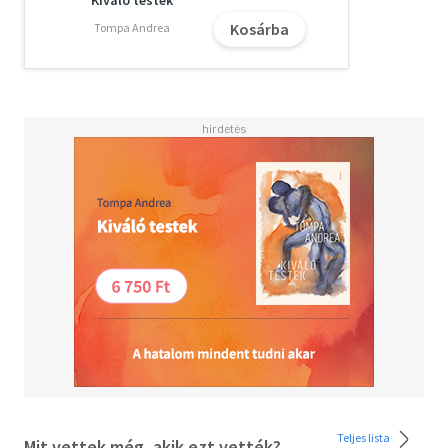
Kiváló testek
Kosárba
Tompa Andrea
Teljes lista
Mit vettek még, akik ezt vették?