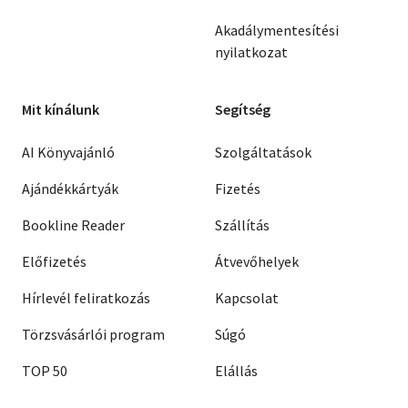
Akadálymentesítési
nyilatkozat
Mit kínálunk
Segítség
AI Könyvajánló
Szolgáltatások
Ajándékkártyák
Fizetés
Bookline Reader
Szállítás
Előfizetés
Átvevőhelyek
Hírlevél feliratkozás
Kapcsolat
Törzsvásárlói program
Súgó
TOP 50
Elállás