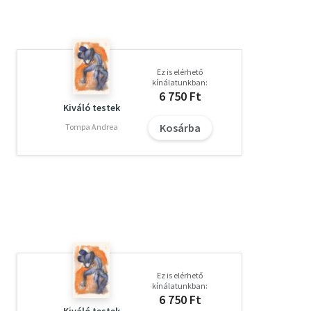
Ez is elérhető
kínálatunkban:
6 750 Ft
Kiváló testek
Kosárba
Tompa Andrea
Ez is elérhető
kínálatunkban:
6 750 Ft