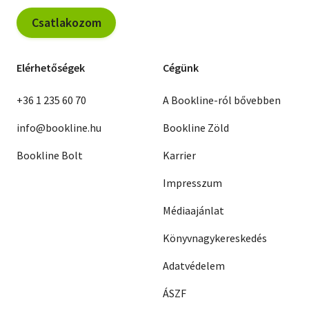
Csatlakozom
Elérhetőségek
Cégünk
+36 1 235 60 70
A Bookline-ról bővebben
info@bookline.hu
Bookline Zöld
Bookline Bolt
Karrier
Impresszum
Médiaajánlat
Könyvnagykereskedés
Adatvédelem
ÁSZF