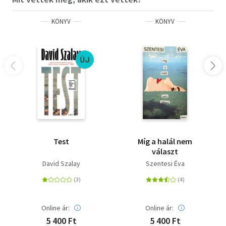
KÖNYV
KÖNYV
ÚJ
Test
Míg a halál nem
választ
David Szalay
Szentesi Éva
Online ár:
Online ár:
5 400 Ft
5 400 Ft