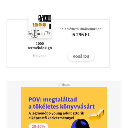
Ez is elérhető kínálatunkban:
6 296 Ft
1000
termékdesign
Kosárba
Eric Chan