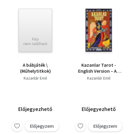
A bábjáték \
Kazanlar Tarot -
(Műhelytitkok)
English Version – AG
Mueller - ritkaság
Kazanlár Emil
Kazanlár Emil
Előjegyezhető
Előjegyezhető
Előjegyzem
Előjegyzem