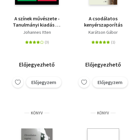
A színek művészete -
A csodálatos
Tanulmányi kiadás - A
kenyérszaporítás
szubjektív élmény és
Johannes Itten
Karátson Gábor
objektív megismerés
mint a művészethez
vezető utak
Előjegyezhető
Előjegyezhető
Előjegyzem
Előjegyzem
KÖNYV
KÖNYV