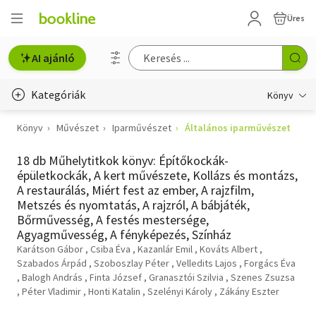
Üres
AI ajánló
Kategóriák
Könyv
Könyv
Művészet
Iparművészet
Általános iparművészet
Életmód, egészség
18 db Műhelytitkok könyv: Építőkockák-
Erotika
épületkockák, A kert művészete, Kollázs és montázs,
A restaurálás, Miért fest az ember, A rajzfilm,
Gyermek- és ifjúsági
Metszés és nyomtatás, A rajzról, A bábjáték,
Bőrművesség, A festés mestersége,
Hobbi, szabadidő
Agyagművesség, A fényképezés, Színház
Karátson Gábor
Csiba Éva
Kazanlár Emil
Kováts Albert
Irodalom
Szabados Árpád
Szoboszlay Péter
Velledits Lajos
Forgács Éva
Balogh András
Finta József
Granasztói Szilvia
Szenes Zsuzsa
Művészet
Péter Vladimir
Honti Katalin
Szelényi Károly
Zákány Eszter
Szakkönyv