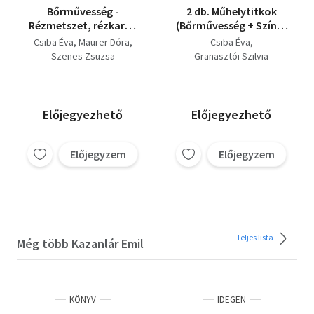
Bőrművesség -
2 db. Műhelytitkok
Rézmetszet, rézkarc -
(Bőrművesség + Színes
Kelmék és hímzések
kövek művészete)
Csiba Éva
Maurer Dóra
Csiba Éva
(3db Műhelytitkok)
Szenes Zsuzsa
Granasztói Szilvia
Előjegyezhető
Előjegyezhető
Előjegyzem
Előjegyzem
Teljes lista
Még több Kazanlár Emil
KÖNYV
IDEGEN