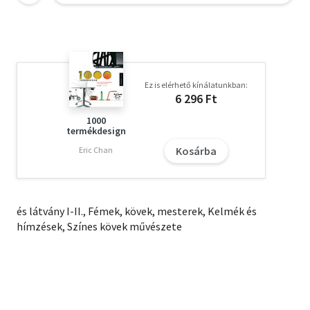
Ez is elérhető kínálatunkban:
6 296 Ft
1000
termékdesign
Kosárba
Eric Chan
és látvány I-II., Fémek, kövek, mesterek, Kelmék és
hímzések, Színes kövek művészete