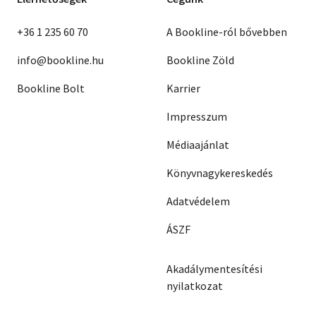
+36 1 235 60 70
A Bookline-ról bővebben
info@bookline.hu
Bookline Zöld
Bookline Bolt
Karrier
Impresszum
Médiaajánlat
Könyvnagykereskedés
Adatvédelem
ÁSZF
Akadálymentesítési
nyilatkozat