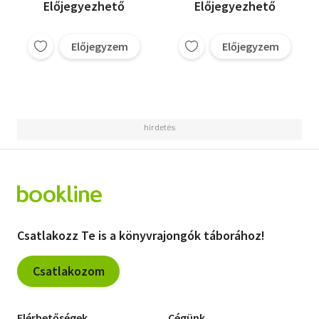
kövek művészete;
Szoboszlay Péter
Előjegyezhető
Előjegyezhető
Szobrászat
Szelényi Károly
Kazanlár Emil
Előjegyzem
Előjegyzem
Csatlakozz Te is a könyvrajongók táborához!
Csatlakozom
Elérhetőségek
Cégünk