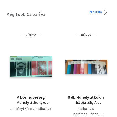
Teljes lista
Még több Csiba Éva
KÖNYV
KÖNYV
A bőrművesség
8 db Műhelytitkok: a
Műhelytitkok, A
bábjáték; A
fényképezés
fényképezés; A
Szelényi Károly
Csiba Éva
Csiba Éva
Műhelytitkok (2 mű)
rajzfilm;
Karátson Gábor