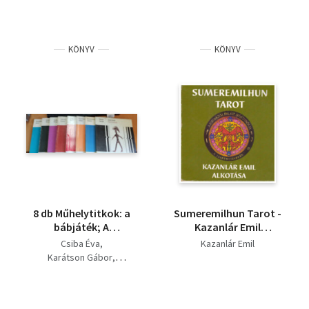
KÖNYV
KÖNYV
8 db Műhelytitkok: a
Sumeremilhun Tarot -
bábjáték; A
Kazanlár Emil
fényképezés; A
alkotása
Csiba Éva
Kazanlár Emil
rajzfilm;
Karátson Gábor
Agyagművesség;
Zákány Eszter
Bőrművesség; Miért
Granasztói Szilvia
fest az ember; Színes
Fekete Tamás