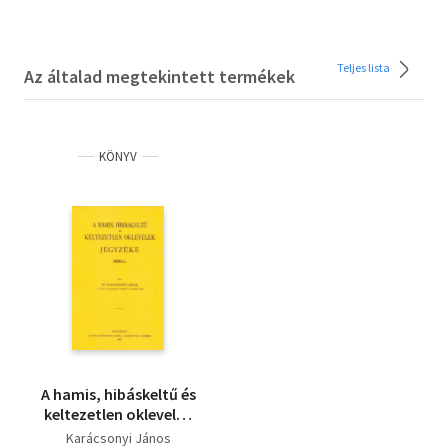
Teljes lista
Az általad megtekintett termékek
KÖNYV
A hamis, hibáskeltű és
keltezetlen oklevelek
jegyzéke 1400-ig
Karácsonyi János