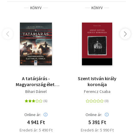
KÖNYV
KÖNYV
A tatárjárás -
Szent István király
Magyarország élet-
koronája
halál harca
Bihari Dániel
Ferencz Csaba
Online ár:
Online ár:
4 941 Ft
5 391 Ft
Eredeti ár: 5 490 Ft
Eredeti ár: 5 990 Ft