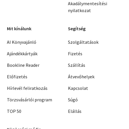
Akadálymentesítési
nyilatkozat
Mit kínálunk
Segítség
AI Könyvajánló
Szolgáltatások
Ajándékkártyák
Fizetés
Bookline Reader
Szállítás
Előfizetés
Átvevőhelyek
Hírlevél feliratkozás
Kapcsolat
Törzsvásárlói program
Súgó
TOP 50
Elállás