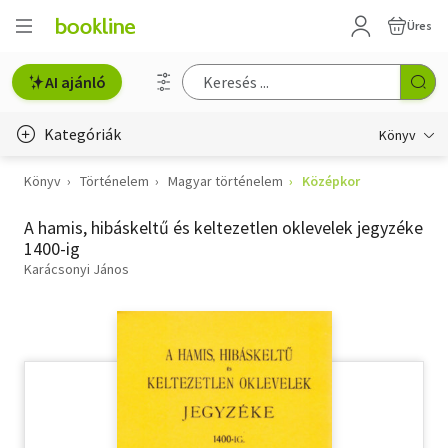
Üres
AI ajánló
Kategóriák
Könyv
Könyv
Történelem
Magyar történelem
Középkor
Életmód, egészség
A hamis, hibáskeltű és keltezetlen oklevelek jegyzéke
Erotika
1400-ig
Gyermek- és ifjúsági
Karácsonyi János
Hobbi, szabadidő
Irodalom
Művészet
Szakkönyv