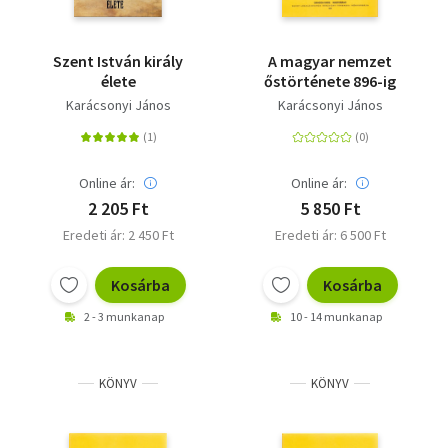
Szent István király
A magyar nemzet
élete
őstörténete 896-ig
Karácsonyi János
Karácsonyi János
Online ár:
Online ár:
2 205 Ft
5 850 Ft
Eredeti ár: 2 450 Ft
Eredeti ár: 6 500 Ft
Kosárba
Kosárba
2 - 3 munkanap
10 - 14 munkanap
KÖNYV
KÖNYV