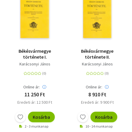
Békésvármegye
Békésvármegye
története I.
története II.
Karácsonyi János
Karácsonyi János
Online ár:
Online ár:
11 250 Ft
8 910 Ft
Eredeti ár: 12 500 Ft
Eredeti ár: 9 900 Ft
Kosárba
Kosárba
2 - 3 munkanap
10 - 14 munkanap