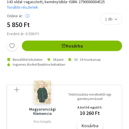
143 oldal･ragasztott, keménytábla･ISBN:
2790000004525
További részletek
Online ár:
5 850 Ft
Eredeti ár: 6 500 Ft
Kosárba
Beszállítói készleten
58 pont
10 - 14 munkanap
Ingyenes átvétel Bookline boltokban
Tedd kosárba mindkettőt egy
gombnyomással!
A kettő együtt:
Magyarországi
10 260 Ft
Klemencia
Kiss Gergely
Kosárba