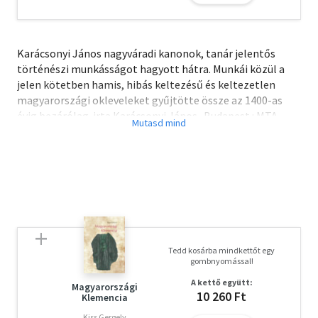
Karácsonyi János nagyváradi kanonok, tanár jelentős
történészi munkásságot hagyott hátra. Munkái közül a
jelen kötetben hamis, hibás keltezésű és keltezetlen
magyarországi okleveleket gyűjtötte össze az 1400-as
évig bezárólag. irta Karácsonyi János.  Budapest : MTA,
1902.
Tedd kosárba mindkettőt egy
gombnyomással!
A kettő együtt:
Magyarországi
10 260 Ft
Klemencia
Kiss Gergely