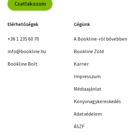
Csatlakozom
Elérhetőségek
Cégünk
+36 1 235 60 70
A Bookline-ról bővebben
info@bookline.hu
Bookline Zöld
Bookline Bolt
Karrier
Impresszum
Médiaajánlat
Könyvnagykereskedés
Adatvédelem
ÁSZF