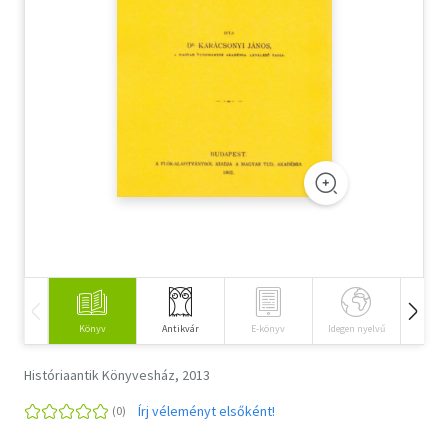
Szótár, nyelvkönyv
Tankönyv, segédkönyv
Társadalomtudomány
Természettudomány
Történelem
Vallás
Könyv
Antikvár
E-könyv
Idegen nyelvű
Hangos
Históriaantik Könyvesház, 2013
Írj véleményt elsőként!