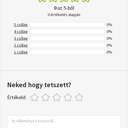
0
az 5-ből
0 értékelés alapján
5 csillag
0%
4 csillag
0%
3 csillag
0%
2 csillag
0%
1 csillag
0%
Neked hogy tetszett?
Értékeld: