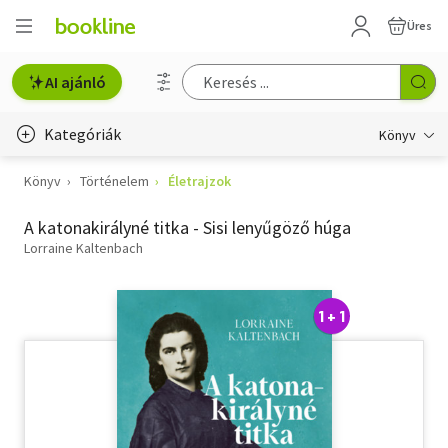
Üres
AI ajánló
Kategóriák
Könyv
Könyv
Történelem
Életrajzok
Életmód, egészség
A katonakirályné titka - Sisi lenyűgöző húga
Erotika
Lorraine Kaltenbach
Gyermek- és ifjúsági
Hobbi, szabadidő
1 + 1
Irodalom
Művészet
Szakkönyv