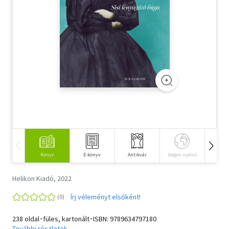
Szótár, nyelvkönyv
Tankönyv, segédkönyv
Társadalomtudomány
Természettudomány
Történelem
Vallás
Könyv
E-könyv
Antikvár
Idegen nyelvű
Hangos
Helikon Kiadó, 2022
Írj véleményt elsőként!
238 oldal･füles, kartonált･ISBN:
9789634797180
További részletek