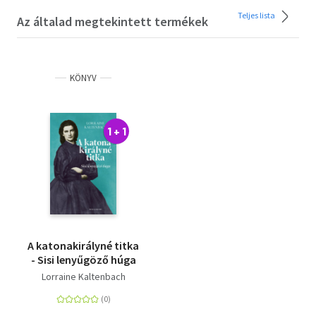
Teljes lista
Az általad megtekintett termékek
KÖNYV
1 + 1
A katonakirályné titka
- Sisi lenyűgöző húga
Lorraine Kaltenbach