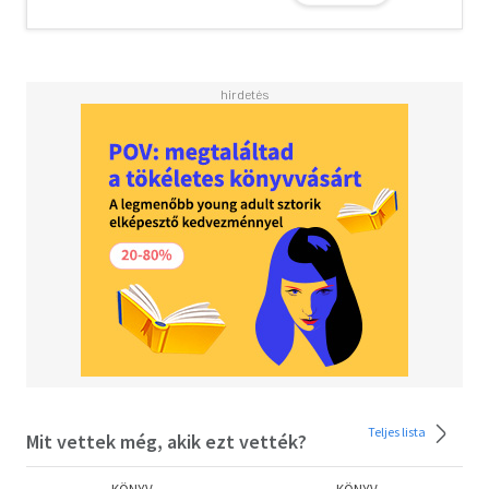
távoli rokoni kapcsolatban álló francia írónő. A szerző
háromévi kutatómunka után vetette papírra a Marcel
Proust által "katonakirálynénak" elnevezett Mária Zsófia
és eltitkolt lánya, a házasságtörő kapcsolatból született
Daisy történetét.
Teljes lista
Mit vettek még, akik ezt vették?