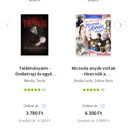
KÖNYV
KÖNYV
Találmányaim -
Micsoda anyák voltak
Önéletrajz és egyéb
- Híres nők a
írások
gyerekszobában
Nikola, Tesla
Budai Lotti
Zubor Rozi
Online ár:
Online ár:
3 780 Ft
6 300 Ft
Eredeti ár: 4 200 Ft
Eredeti ár: 6 999 Ft