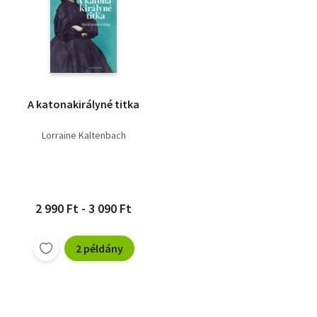
A katonakirályné titka
Lorraine Kaltenbach
2 990 Ft - 3 090 Ft
2 példány