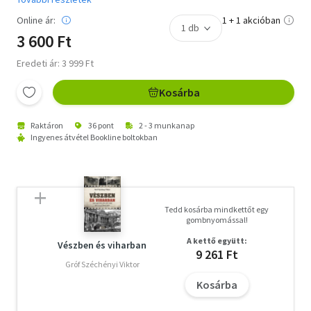
Online ár:
1 + 1 akcióban
3 600 Ft
Eredeti ár: 3 999 Ft
Kosárba
Raktáron
36 pont
2 - 3 munkanap
Ingyenes átvétel Bookline boltokban
Tedd kosárba mindkettőt egy
gombnyomással!
A kettő együtt:
Vészben és viharban
9 261 Ft
Gróf Széchényi Viktor
Kosárba