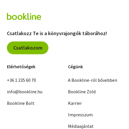
Csatlakozz Te is a könyvrajongók táborához!
Csatlakozom
Elérhetőségek
Cégünk
+36 1 235 60 70
A Bookline-ról bővebben
info@bookline.hu
Bookline Zöld
Bookline Bolt
Karrier
Impresszum
Médiaajánlat