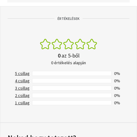
ÉRTÉKELÉSEK
0
az 5-ből
0 értékelés alapján
5 csillag
0%
4 csillag
0%
3 csillag
0%
2 csillag
0%
1 csillag
0%