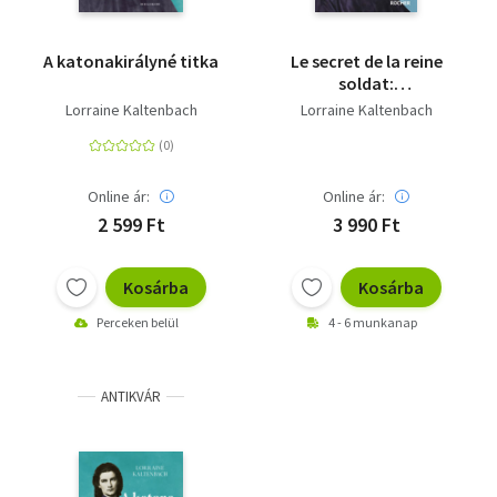
A katonakirályné titka
Le secret de la reine
soldat:
L'extraordinaire soeur
Lorraine Kaltenbach
Lorraine Kaltenbach
de Sissi (A
katonakirályné titka
francia nyelven)
Online ár:
Online ár:
2 599 Ft
3 990 Ft
Kosárba
Kosárba
Perceken belül
4 - 6 munkanap
ANTIKVÁR