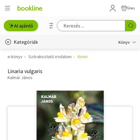
Üres
AI ajánló
Kategóriák
Könyv
e-könyv
Szórakoztató irodalom
Krimi
Életmód, egészség
Linaria vulgaris
Erotika
Kalmár János
Gyermek- és ifjúsági
Hobbi, szabadidő
Irodalom
Művészet
Szakkönyv