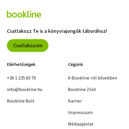
Csatlakozz Te is a könyvrajongók táborához!
Csatlakozom
Elérhetőségek
Cégünk
+36 1 235 60 70
A Bookline-ról bővebben
info@bookline.hu
Bookline Zöld
Bookline Bolt
Karrier
Impresszum
Médiaajánlat