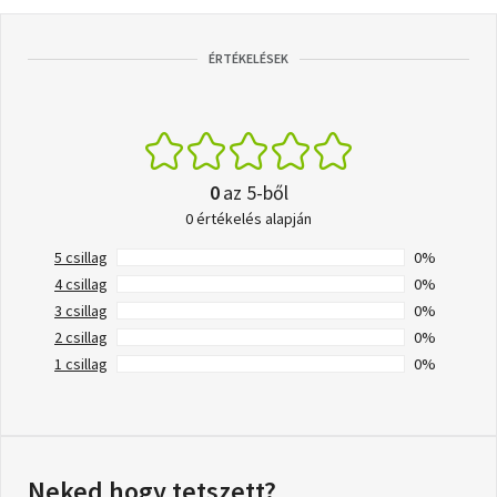
ÉRTÉKELÉSEK
0
az 5-ből
0 értékelés alapján
5 csillag
0%
4 csillag
0%
3 csillag
0%
2 csillag
0%
1 csillag
0%
Neked hogy tetszett?