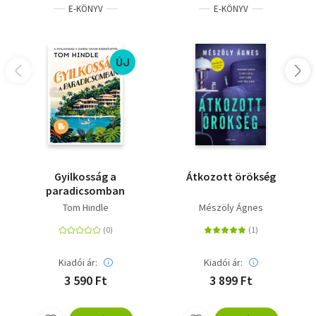
E-KÖNYV
E-KÖNYV
ÚJ
Gyilkosság a
Átkozott örökség
paradicsomban
Tom Hindle
Mészöly Ágnes
Kiadói ár:
Kiadói ár:
3 590 Ft
3 899 Ft