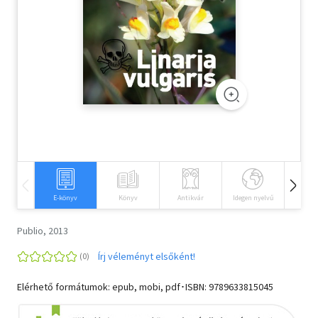
Szótár, nyelvkönyv
Tankönyv, segédkönyv
Társadalomtudomány
Természettudomány
Történelem
Vallás
E-könyv
Könyv
Antikvár
Idegen nyelvű
Hangos
Publio, 2013
Írj véleményt elsőként!
Elérhető formátumok: epub, mobi, pdf･ISBN:
9789633815045