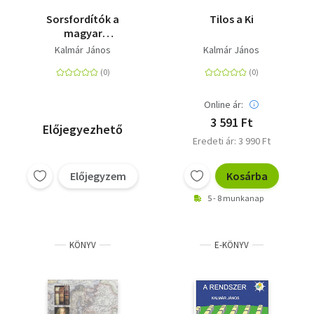
Sorsfordítók a
Tilos a Ki
magyar
történelemben - Mária
Kalmár János
Kalmár János
Terézia
Online ár:
3 591 Ft
Előjegyezhető
Eredeti ár: 3 990 Ft
Előjegyzem
Kosárba
5 - 8 munkanap
KÖNYV
E-KÖNYV