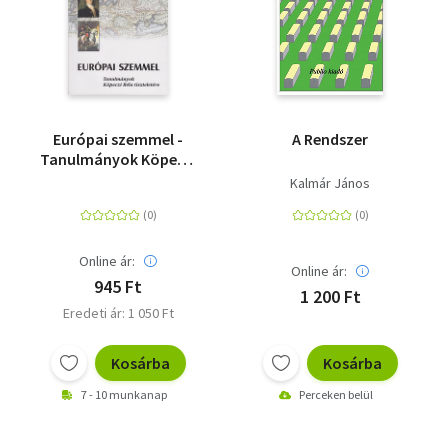
Európai szemmel -
A Rendszer
Tanulmányok Köpeczi
Béla tiszteletére
Kalmár János
Online ár:
Online ár:
945 Ft
1 200 Ft
Eredeti ár: 1 050 Ft
Kosárba
Kosárba
7 - 10 munkanap
Perceken belül