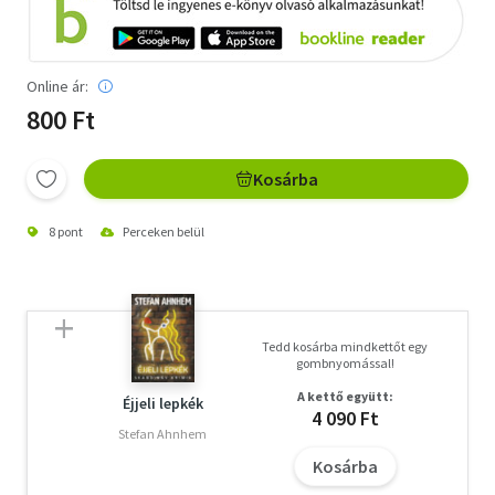
Online ár:
800 Ft
Kosárba
8 pont
Perceken belül
Tedd kosárba mindkettőt egy
gombnyomással!
A kettő együtt:
Éjjeli lepkék
4 090 Ft
Stefan Ahnhem
Kosárba