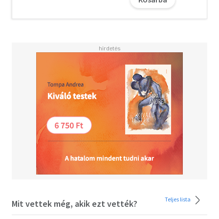
éveiben járó tudós professzor a keveházi Idősek
Otthonába, ahol ideje és lehetősége nyílik véghezvinni
élete hátborzongató művét: egy halálos hatású enzim
extrahálását, koncentrálását és alkalmazását, ami végül
emberi életekbe kerül: többek között a sajátjába is: Szabó
József professzor, a fitotoxikológia nemzetközileg
elismert szakértője magával vitte millió kis virágbibe
szörnyű titkát, oda ahol senki se fog rátalálni.
A letöltéssel kapcsolatos kérdésekre
itt
találhat választ.
Teljes lista
Mit vettek még, akik ezt vették?