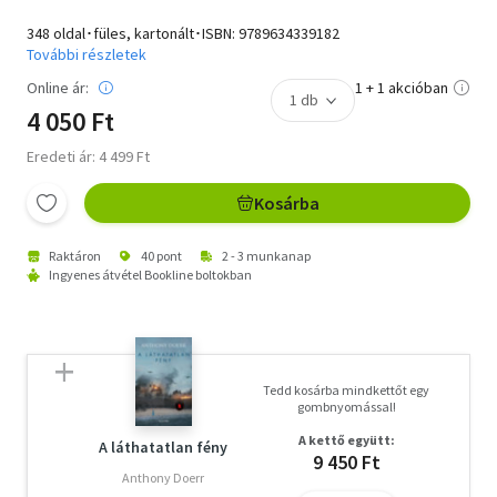
348 oldal･füles, kartonált･ISBN:
9789634339182
További részletek
Online ár:
1 + 1 akcióban
4 050 Ft
Eredeti ár: 4 499 Ft
Kosárba
Raktáron
40 pont
2 - 3 munkanap
Ingyenes átvétel Bookline boltokban
Tedd kosárba mindkettőt egy
gombnyomással!
A kettő együtt:
A láthatatlan fény
9 450 Ft
Anthony Doerr