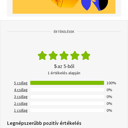
ÉRTÉKELÉSEK
5
az 5-ből
1 értékelés alapján
5 csillag
100%
4 csillag
0%
3 csillag
0%
2 csillag
0%
1 csillag
0%
Legnépszerűbb pozitív értékelés