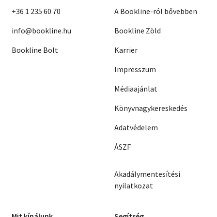
+36 1 235 60 70
A Bookline-ról bővebben
info@bookline.hu
Bookline Zöld
Bookline Bolt
Karrier
Impresszum
Médiaajánlat
Könyvnagykereskedés
Adatvédelem
ÁSZF
Akadálymentesítési
nyilatkozat
Mit kínálunk
Segítség