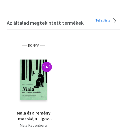
Teljes lista
Az általad megtekintett termékek
KÖNYV
1 + 1
Mala és a remény
macskája - Igaz
történet egy
Mala Kacenberg