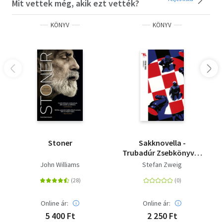
Mit vettek még, akik ezt vették?
a rettenetes emlékek, mint a feledéssé porladó őszi
falevelek.”
KÖNYV
KÖNYV
Olvasd el mások véleményét is!
Stoner
Sakknovella -
Trubadúr Zsebkönyvek
41.
John Williams
Stefan Zweig
Online ár:
Online ár:
5 400 Ft
2 250 Ft