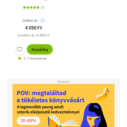
kislányról, aki túlélte a
holokausztot
Online ár:
4 050 Ft
Eredeti ár: 4 499 Ft
Kosárba
2 - 3 munkanap