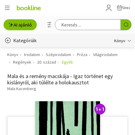
Üres
AI ajánló
Kategóriák
Könyv
Könyv
Irodalom
Szépirodalom
Próza
Világirodalom
Életmód, egészség
Regények
20. század
Egyéb
Erotika
Mala és a remény macskája - Igaz történet egy
Gyermek- és ifjúsági
kislányról, aki túlélte a holokausztot
Mala Kacenberg
Hobbi, szabadidő
Irodalom
1 + 1
Művészet
Szakkönyv