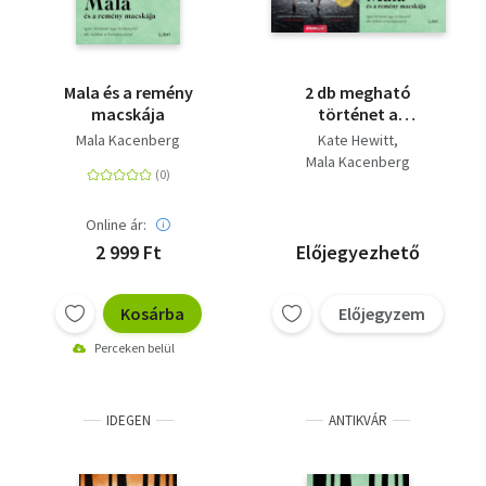
Mala és a remény
2 db megható
macskája
történet a
holokausztról: Mala és
Mala Kacenberg
Kate Hewitt
a remény macskája +
Mala Kacenberg
Bécs angyala
Online ár:
2 999 Ft
Előjegyezhető
Kosárba
Előjegyzem
Perceken belül
IDEGEN
ANTIKVÁR