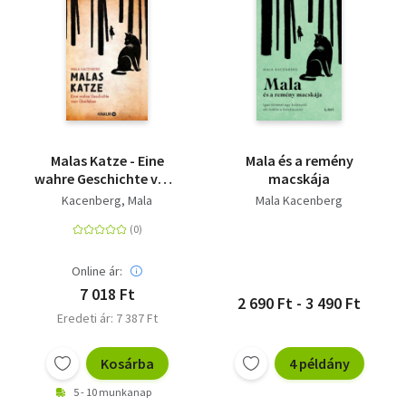
Malas Katze - Eine
Mala és a remény
wahre Geschichte vom
macskája
Überleben
Kacenberg, Mala
Mala Kacenberg
Online ár:
7 018 Ft
2 690 Ft - 3 490 Ft
Eredeti ár: 7 387 Ft
Kosárba
4 példány
5 - 10 munkanap