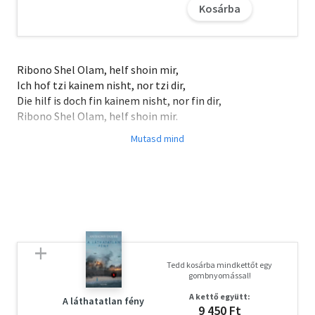
Kosárba
Ribono Shel Olam, helf shoin mir,
Ich hof tzi kainem nisht, nor tzi dir,
Die hilf is doch fin kainem nisht, nor fin dir,
Ribono Shel Olam, helf shoin mir.
Mindenség Ura, kérlek, segíts nekem,
Kérlek, segíts nekem, csak Tehozzád imádkozom,
A segítség csak Tőled jön,
Mindenség Ura, kérlek, segíts nekem.
Jiddis ima, amit Mala az édesanyjától tanult.
Figyelemre méltó igaz történet egy kislány és egy macska
Tedd kosárba mindkettőt egy
hihetetlen barátságáról és arról, hogyan élték túl együtt
gombnyomással!
a holokauszt borzalmait.
A kettő együtt:
A láthatatlan fény
9 450 Ft