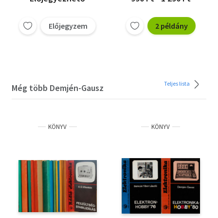
Előjegyzem
2 példány
Teljes lista
Még több Demjén-Gausz
KÖNYV
KÖNYV