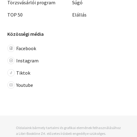
Törzsvásárlói program
Súgó
TOP 50
Elállás
Közösségi média
Facebook
Instagram
Tiktok
Youtube
Oldalaink bármely tartalmi és grafikai elemének felhasználásához
a Libri-Bookline Zrt. előzetes írásbeli engedélye szükséges.