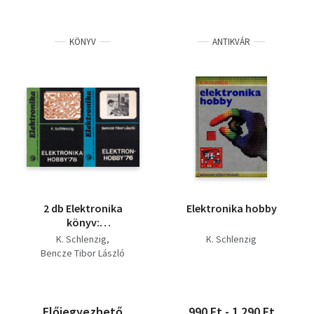
KÖNYV
ANTIKVÁR
2 db Elektronika
Elektronika hobby
könyv:
Elektronhobby'76 +
K. Schlenzig
K. Schlenzig
Elektronika Hobby'78
Bencze Tibor László
Előjegyezhető
990 Ft - 1 290 Ft