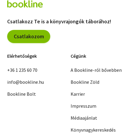
Csatlakozz Te is a könyvrajongók táborához!
Csatlakozom
Elérhetőségek
Cégünk
+36 1 235 60 70
A Bookline-ról bővebben
info@bookline.hu
Bookline Zöld
Bookline Bolt
Karrier
Impresszum
Médiaajánlat
Könyvnagykereskedés