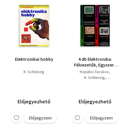
Elektronikai hobby
4 db Elektronika:
Félvezetők, Egyszerű
mérőkészülékek
K. Schlenzig
Kopülov-Tacskov
amatőröknek,
K. Schlenzig
Elektronika hobby'78,
Boriszov-Frolov
Televízió és
J. Krempasky
holográfia.
Előjegyezhető
Előjegyezhető
Előjegyzem
Előjegyzem