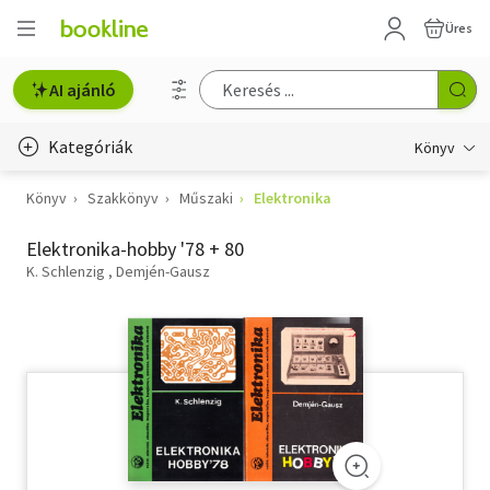
Üres
AI ajánló
Kategóriák
Könyv
Könyv
Szakkönyv
Műszaki
Elektronika
Életmód, egészség
Elektronika-hobby '78 + 80
Erotika
K. Schlenzig
Demjén-Gausz
Gyermek- és ifjúsági
Hobbi, szabadidő
Irodalom
Művészet
Szakkönyv