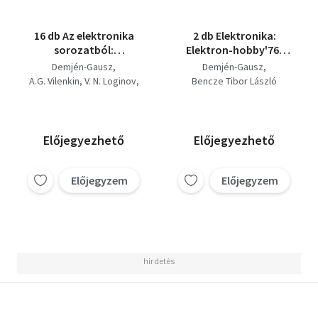
16 db Az elektronika
2 db Elektronika:
sorozatból:
Elektron-hobby'76,
Elektronika-Hobby '80,
Elektronika-hobby'80.
Demjén-Gausz
Demjén-Gausz
Feszültségstabilizálás,
A.G. Vilenkin
V. N. Loginov
Bencze Tibor László
Mechanikai
K.K. Tücsino
Mennyiségek
Bencze Tibor László
Elektromos mérése,
A.B. Gorgyin
Lóska Péter
Kibernetikai Játékok
Nozdroviczky László
Előjegyezhető
Előjegyezhető
Készítése, Elektron-
J. Krempasky
Hobby '76,
Boriszov-Frolov
M. Cesky
Dekádazámlálók,
Előjegyzem
Előjegyzem
V.L. Silo
Tirisztor Mérések,
Wallmark-Carlstedt
Televízióantennák,
Digitális
Mérőkészülékek,