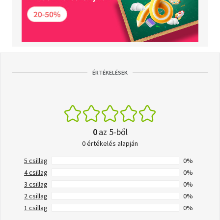
ÉRTÉKELÉSEK
0
az 5-ből
0 értékelés alapján
5 csillag
0%
4 csillag
0%
3 csillag
0%
2 csillag
0%
1 csillag
0%