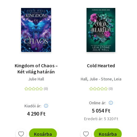
Kingdom of Chaos –
Cold Hearted
Két világ határán
Julie Hall
Hall, Julie - Stone, Leia
Online ár:
Kiadói ár:
5 054 Ft
4 290 Ft
Eredeti ár: 5 320 Ft
Kosárba
Kosárba