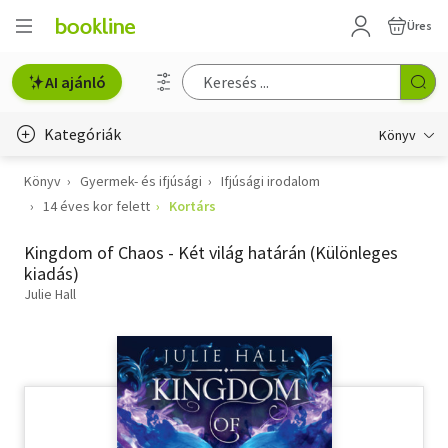
Üres
AI ajánló
Kategóriák
Könyv
Könyv
Gyermek- és ifjúsági
Ifjúsági irodalom
Életmód, egészség
14 éves kor felett
Kortárs
Erotika
Kingdom of Chaos - Két világ határán (Különleges
Gyermek- és ifjúsági
kiadás)
Julie Hall
Hobbi, szabadidő
Irodalom
Művészet
Szakkönyv