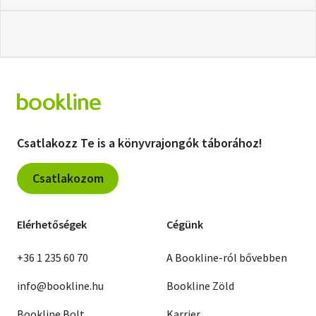
Csatlakozz Te is a könyvrajongók táborához!
Csatlakozom
Elérhetőségek
Cégünk
+36 1 235 60 70
A Bookline-ról bővebben
info@bookline.hu
Bookline Zöld
Bookline Bolt
Karrier