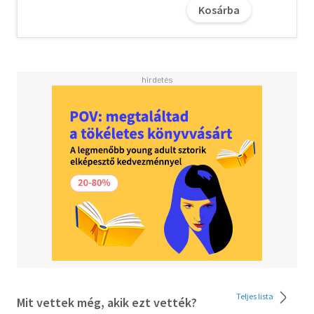
Ráadásul kénytelen leszek Talonra, a korábbi
Kosárba
vetélytársamra hagyatkozni. Arra a fiúra, aki eddig csak
hazudott és átvert.
Megbízni benne valószínűleg hiba lenne.
Beleszeretni egész biztosan az.
A Powerless rajongóinak különösen ajánljuk.
Teljes lista
Mit vettek még, akik ezt vették?