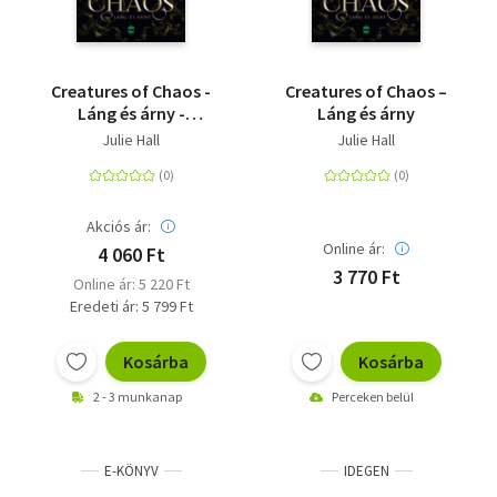
Creatures of Chaos -
Creatures of Chaos –
Láng és árny -
Láng és árny
(Különleges kiadás)
Julie Hall
Julie Hall
Akciós ár:
Online ár:
4 060 Ft
3 770 Ft
Online ár: 5 220 Ft
Eredeti ár: 5 799 Ft
Kosárba
Kosárba
2 - 3 munkanap
Perceken belül
E-KÖNYV
IDEGEN