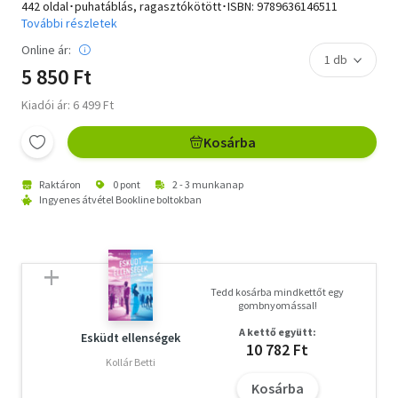
442 oldal･puhatáblás, ragasztókötött･ISBN:
9789636146511
További részletek
Online ár:
5 850 Ft
Kiadói ár: 6 499 Ft
Kosárba
Raktáron
0 pont
2 - 3 munkanap
Ingyenes átvétel Bookline boltokban
Tedd kosárba mindkettőt egy
gombnyomással!
A kettő együtt:
Esküdt ellenségek
10 782 Ft
Kollár Betti
Kosárba