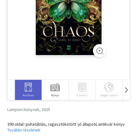
Szótár, nyelvkönyv
Tankönyv, segédkönyv
Társadalomtudomány
Természettudomány
Történelem
Vallás
Antikvár
Könyv
E-könyv
Idegen nyelvű
Hangos
Lampion Könyvek, 2025
390 oldal･puhatáblás, ragasztókötött･jó állapotú antikvár könyv
További részletek