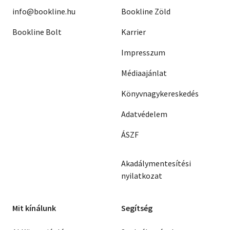
info@bookline.hu
Bookline Zöld
Bookline Bolt
Karrier
Impresszum
Médiaajánlat
Könyvnagykereskedés
Adatvédelem
ÁSZF
Akadálymentesítési
nyilatkozat
Mit kínálunk
Segítség