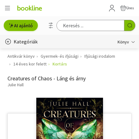
Üres
AI ajánló
Kategóriák
Könyv
Antikvár könyv
Gyermek- és ifjúsági
Ifjúsági irodalom
Életmód, egészség
14 éves kor felett
Kortárs
Erotika
Creatures of Chaos - Láng és árny
Gyermek- és ifjúsági
Julie Hall
Hobbi, szabadidő
Irodalom
Művészet
Szakkönyv