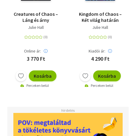
Creatures of Chaos –
Kingdom of Chaos –
Láng és árny
Két világ határán
Julie Hall
Julie Hall
Online ár:
Kiadói ár:
3 770 Ft
4 290 Ft
Kosárba
Kosárba
Perceken belül
Perceken belül