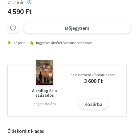
Online ár:
4 590 Ft
Előjegyzem
45 pont
Ingyenes átvétel Bookline boltokban
Ez is elérhető kínálatunkban:
3 600 Ft
A csillag és a
százados
Kosárba
Zágoni Balázs
Éldekorált kiadás