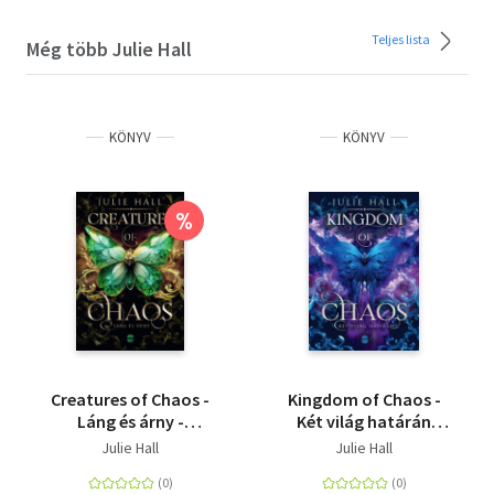
Teljes lista
Még több Julie Hall
KÖNYV
KÖNYV
%
Creatures of Chaos -
Kingdom of Chaos -
Láng és árny -
Két világ határán
(Különleges kiadás)
(Különleges kiadás)
Julie Hall
Julie Hall