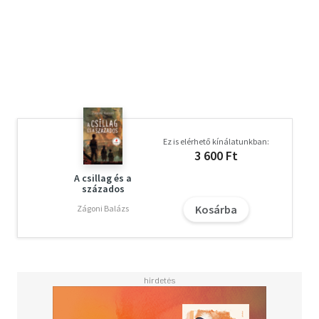
Ez is elérhető kínálatunkban:
3 600 Ft
A csillag és a
százados
Kosárba
Zágoni Balázs