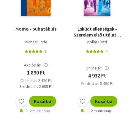
Momo - puhatáblás
Esküdt ellenségek -
Szerelem első utálatra
1. - (Különleges kiadás)
Michael Ende
Kollár Betti
Akciós ár:
Online ár:
1 890 Ft
4 932 Ft
Online ár: 2 430 Ft
Eredeti ár: 5 480 Ft
Eredeti ár: 2 699 Ft
Kosárba
Kosárba
1 - 2 munkanap
1 - 2 munkanap