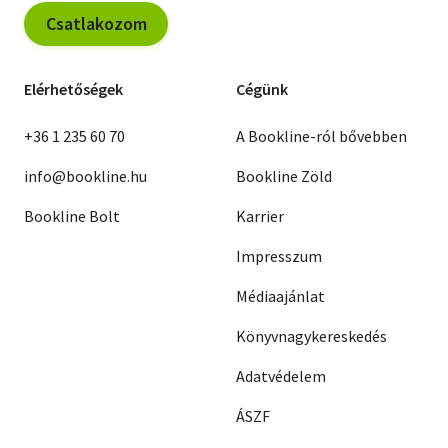
Csatlakozom
Elérhetőségek
Cégünk
+36 1 235 60 70
A Bookline-ról bővebben
info@bookline.hu
Bookline Zöld
Bookline Bolt
Karrier
Impresszum
Médiaajánlat
Könyvnagykereskedés
Adatvédelem
ÁSZF