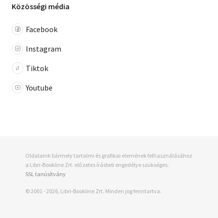
Közösségi média
Facebook
Instagram
Tiktok
Youtube
Oldalaink bármely tartalmi és grafikai elemének felhasználásához
a Libri-Bookline Zrt. előzetes írásbeli engedélye szükséges.
SSL tanúsítvány
© 2001 - 2026, Libri-Bookline Zrt. Minden jog fenntartva.