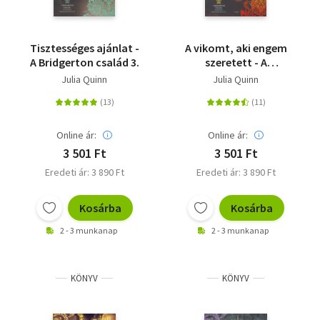
Tisztességes ajánlat -
A vikomt, aki engem
A Bridgerton család 3.
szeretett - A
Bridgerton család 2.
Julia Quinn
Julia Quinn
Online ár:
Online ár:
3 501 Ft
3 501 Ft
Eredeti ár: 3 890 Ft
Eredeti ár: 3 890 Ft
Kosárba
Kosárba
2 - 3 munkanap
2 - 3 munkanap
KÖNYV
KÖNYV