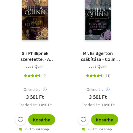
Sir Phillipnek
Mr. Bridgerton
szeretettel - A
csábítása - Colin
Bridgerton család 5.
története - A
Julia Quinn
Julia Quinn
Bridgerton család 4.
Online ár:
Online ár:
3 501 Ft
3 501 Ft
Eredeti ár: 3 890 Ft
Eredeti ár: 3 890 Ft
Kosárba
Kosárba
2 - 3 munkanap
2 - 3 munkanap