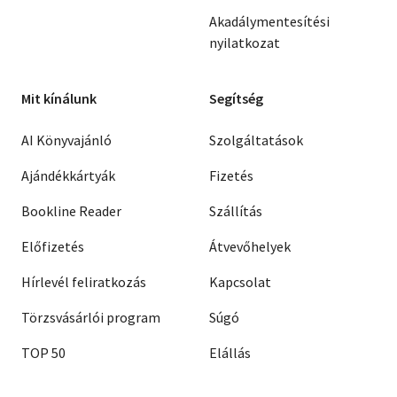
Akadálymentesítési
nyilatkozat
Mit kínálunk
Segítség
AI Könyvajánló
Szolgáltatások
Ajándékkártyák
Fizetés
Bookline Reader
Szállítás
Előfizetés
Átvevőhelyek
Hírlevél feliratkozás
Kapcsolat
Törzsvásárlói program
Súgó
TOP 50
Elállás