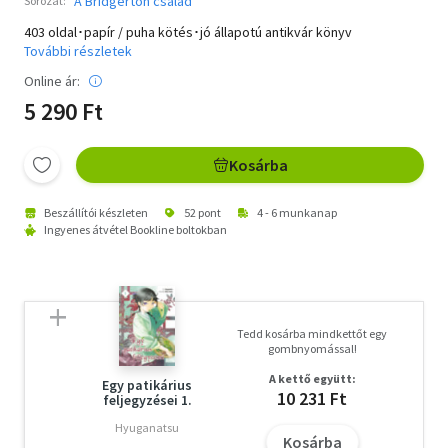
A Bridgerton család
Sorozat:
403 oldal･papír / puha kötés･jó állapotú antikvár könyv
További részletek
Online ár:
5 290 Ft
Kosárba
Beszállítói készleten
52 pont
4 - 6 munkanap
Ingyenes átvétel Bookline boltokban
Tedd kosárba mindkettőt egy
gombnyomással!
A kettő együtt:
Egy patikárius
10 231 Ft
feljegyzései 1.
Hyuganatsu
Kosárba