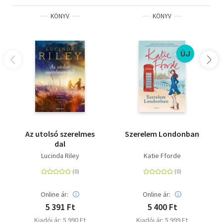
KÖNYV
KÖNYV
ÚJ
Az utolsó szerelmes
Szerelem Londonban
dal
Lucinda Riley
Katie Fforde
Online ár:
Online ár:
5 391 Ft
5 400 Ft
Kiadói ár: 5 990 Ft
Kiadói ár: 5 999 Ft