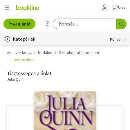
Üres
AI ajánló
Kategóriák
Könyv
Antikvár könyv
Irodalom
Szórakoztató irodalom
Életmód, egészség
Romantikus
Erotika
Tisztességes ajánlat
Gyermek- és ifjúsági
Julia Quinn
Hobbi, szabadidő
Irodalom
Művészet
Szakkönyv