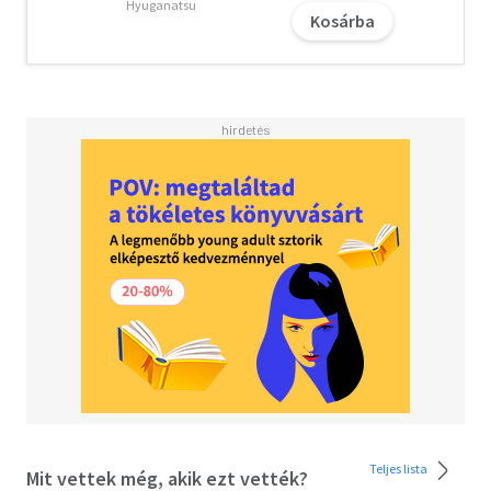
eljátssza-e esélyét a mesébe illő szerelemre?
Hyuganatsu
Kosárba
A vikomt, aki engem szeretett folytatása!
Teljes lista
Mit vettek még, akik ezt vették?