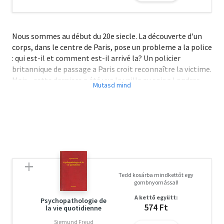
Nous sommes au début du 20e siecle. La découverte d'un
corps, dans le centre de Paris, pose un probleme a la police
: qui est-il et comment est-il arrivé la? Un policier
britannique de passage a Paris croit reconnaître la victime.
Mais... cette derniere a été vue la veille au soir a Londres.
Comment cela est-il possible?...
A letöltéssel kapcsolatos kérdésekre
itt
találhat választ.
Tedd kosárba mindkettőt egy
gombnyomással!
A kettő együtt:
Psychopathologie de
574 Ft
la vie quotidienne
Sigmund Freud