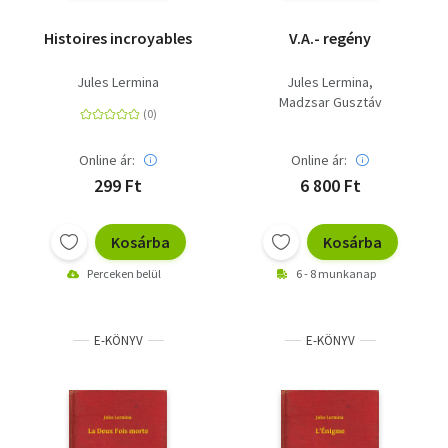
Histoires incroyables
V.A.- regény
Jules Lermina
Jules Lermina
Madzsar Gusztáv
Online ár:
Online ár:
299 Ft
6 800 Ft
Kosárba
Kosárba
Perceken belül
6 - 8 munkanap
E-KÖNYV
E-KÖNYV