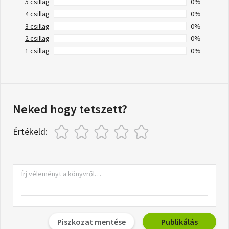
5 csillag
0%
4 csillag
0%
3 csillag
0%
2 csillag
0%
1 csillag
0%
Neked hogy tetszett?
Értékeld:
Piszkozat mentése
Publikálás