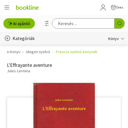
Üres
AI ajánló
Kategóriák
Könyv
e-könyv
Idegen nyelvű
Francia nyelvű könyvek
Életmód, egészség
L'Effrayante aventure
Erotika
Jules Lermina
Gyermek- és ifjúsági
Hobbi, szabadidő
Irodalom
Művészet
Szakkönyv