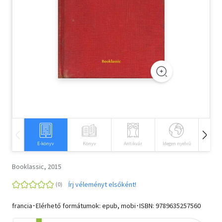
Szótár, nyelvkönyv
Tankönyv, segédkönyv
Társadalomtudomány
Természettudomány
Történelem
Vallás
E-könyv
Könyv
Antikvár
Idegen nyelvű
Hangos
Booklassic, 2015
Írj véleményt elsőként!
francia･Elérhető formátumok: epub, mobi･ISBN:
9789635257560