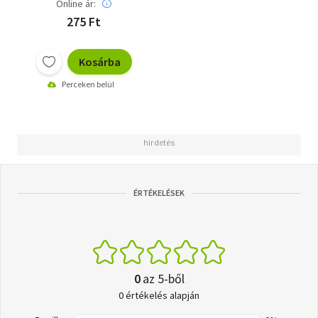
Online ár:
275 Ft
Kosárba
Perceken belül
ÉRTÉKELÉSEK
0
az 5-ből
0 értékelés alapján