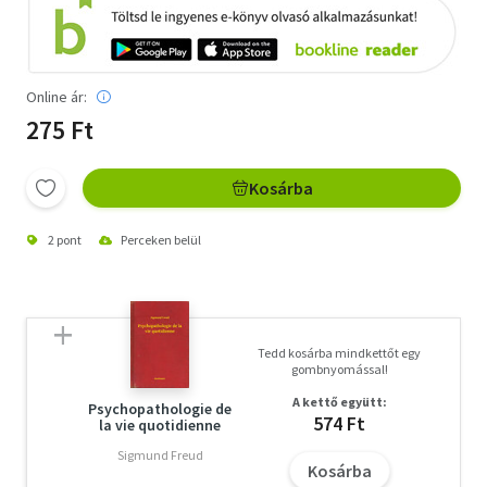
Online ár:
275 Ft
Kosárba
2 pont
Perceken belül
Tedd kosárba mindkettőt egy
gombnyomással!
A kettő együtt:
Psychopathologie de
574 Ft
la vie quotidienne
Sigmund Freud
Kosárba