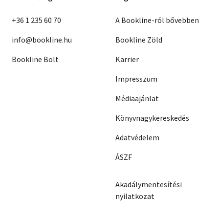
+36 1 235 60 70
A Bookline-ról bővebben
info@bookline.hu
Bookline Zöld
Bookline Bolt
Karrier
Impresszum
Médiaajánlat
Könyvnagykereskedés
Adatvédelem
ÁSZF
Akadálymentesítési
nyilatkozat