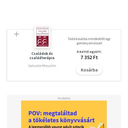
Tedd kosárba mindkettőt egy
gombnyomással!
A kettő együtt:
Családok és
7 352 Ft
családterápia
Salvador Minuchin
Kosárba