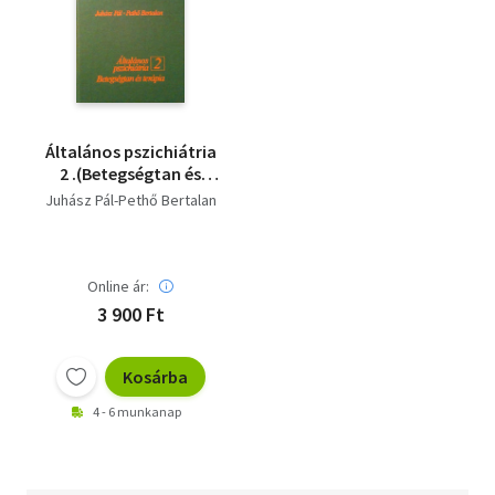
Általános pszichiátria
2 .(Betegségtan és
terápia)
Juhász Pál-Pethő Bertalan
Online ár:
3 900 Ft
Kosárba
4 - 6 munkanap