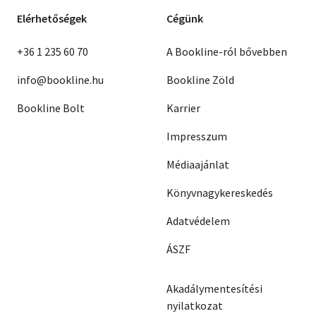
Elérhetőségek
Cégünk
+36 1 235 60 70
A Bookline-ról bővebben
info@bookline.hu
Bookline Zöld
Bookline Bolt
Karrier
Impresszum
Médiaajánlat
Könyvnagykereskedés
Adatvédelem
ÁSZF
Akadálymentesítési
nyilatkozat