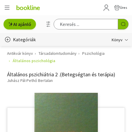
Üres
AI ajánló
Kategóriák
Könyv
Antikvár könyv
Társadalomtudomány
Pszichológia
Életmód, egészség
Általános pszichológia
Erotika
Általános pszichiátria 2 .(Betegségtan és terápia)
Gyermek- és ifjúsági
Juhász Pál-Pethő Bertalan
Hobbi, szabadidő
Irodalom
Művészet
Szakkönyv