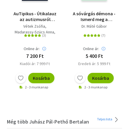
AuTipikus - Útikalauz
A sóvárgás démona -
az autizmusról
Ismerd meg a
kíváncsi elméknek
függőségeidet
Vétek Zsófia
Dr. Máté Gábor
Madarassy-Szücs Anna
Sipos Boldizsár
Túri Anna
Online ár:
Online ár:
7 200 Ft
5 400 Ft
Kiadói ár: 7 999 Ft
Eredeti ár: 5 999 Ft
Kosárba
Kosárba
2 - 3 munkanap
2 - 3 munkanap
Teljes lista
Még több Juhász Pál-Pethő Bertalan