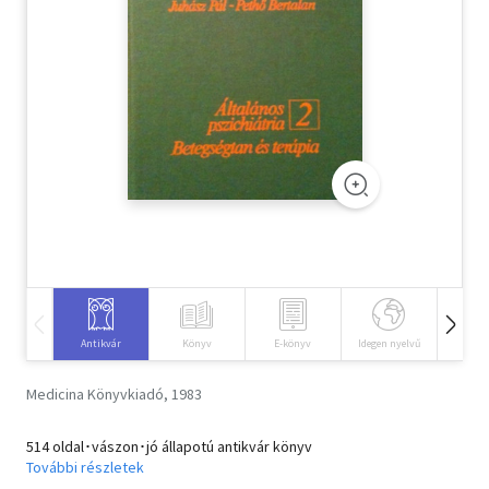
Szótár, nyelvkönyv
Tankönyv, segédkönyv
Társadalomtudomány
Természettudomány
Történelem
Vallás
Antikvár
Könyv
E-könyv
Idegen nyelvű
Hangos
Medicina Könyvkiadó, 1983
514 oldal･vászon･jó állapotú antikvár könyv
További részletek