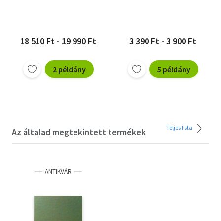
terápia
18 510 Ft - 19 990 Ft
3 390 Ft - 3 900 Ft
2 példány
5 példány
Teljes lista
Az általad megtekintett termékek
ANTIKVÁR