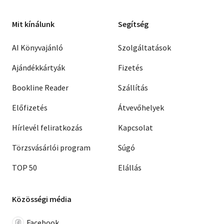
Mit kínálunk
Segítség
AI Könyvajánló
Szolgáltatások
Ajándékkártyák
Fizetés
Bookline Reader
Szállítás
Előfizetés
Átvevőhelyek
Hírlevél feliratkozás
Kapcsolat
Törzsvásárlói program
Súgó
TOP 50
Elállás
Közösségi média
Facebook