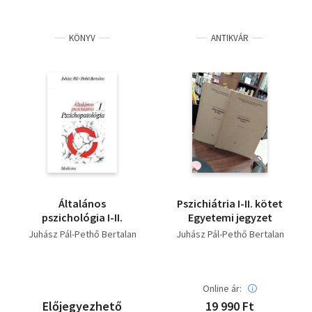
KÖNYV
ANTIKVÁR
Általános
Pszichiátria I-II. kötet
pszichológia I-II.
Egyetemi jegyzet
Juhász Pál-Pethő Bertalan
Juhász Pál-Pethő Bertalan
Online ár:
Előjegyezhető
19 990 Ft