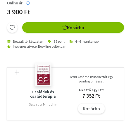
Online ár:
3 900 Ft
Kosárba
Beszállítói készleten
39 pont
4 - 6 munkanap
Ingyenes átvétel Bookline boltokban
Tedd kosárba mindkettőt egy
gombnyomással!
A kettő együtt:
Családok és
7 352 Ft
családterápia
Salvador Minuchin
Kosárba