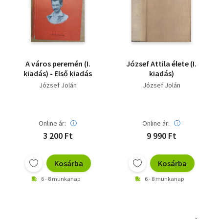
A város peremén (I.
József Attila élete (I.
kiadás) - Első kiadás
kiadás)
József Jolán
József Jolán
Online ár:
Online ár:
3 200 Ft
9 990 Ft
Kosárba
Kosárba
6 - 8 munkanap
6 - 8 munkanap