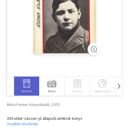
Szótár, nyelvkönyv
Tankönyv, segédkönyv
Társadalomtudomány
Természettudomány
Történelem
Vallás
Antikvár
Könyv
E-könyv
Idegen nyelvű
Hangos
Móra Ferenc Könyvkiadó, 1975
259 oldal･vászon･jó állapotú antikvár könyv
További részletek