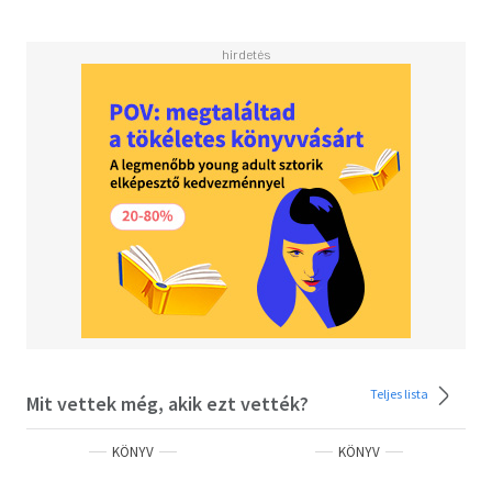
kedvencükként neveznek meg.
Teljes lista
Mit vettek még, akik ezt vették?
KÖNYV
KÖNYV