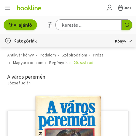
Üres
AI ajánló
Kategóriák
Könyv
Antikvár könyv
Irodalom
Szépirodalom
Próza
Életmód, egészség
Magyar irodalom
Regények
20. század
Erotika
A város peremén
Gyermek- és ifjúsági
József Jolán
Hobbi, szabadidő
Irodalom
Művészet
Szakkönyv