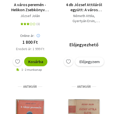
A város peremén -
4 db József Attiláról
Helikon Zsebkönyvek
együtt: A város
104.
peremén, József
József Jolán
Németh Attila
Attila, Így élt József
Gyertyán Ervin
Attila, József Attila.
József Jolán
Fodor András
Online ár:
1 800 Ft
Előjegyezhető
Eredeti ár: 1 999 Ft
Kosárba
Előjegyzem
1 - 2 munkanap
ANTIKVÁR
ANTIKVÁR