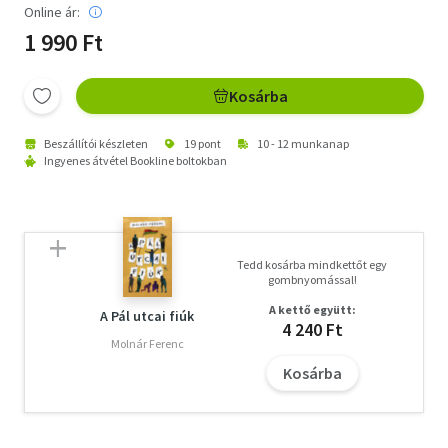
Online ár:
1 990 Ft
Kosárba
Beszállítói készleten
19 pont
10 - 12 munkanap
Ingyenes átvétel Bookline boltokban
Tedd kosárba mindkettőt egy
gombnyomással!
A kettő együtt:
A Pál utcai fiúk
4 240 Ft
Molnár Ferenc
Kosárba