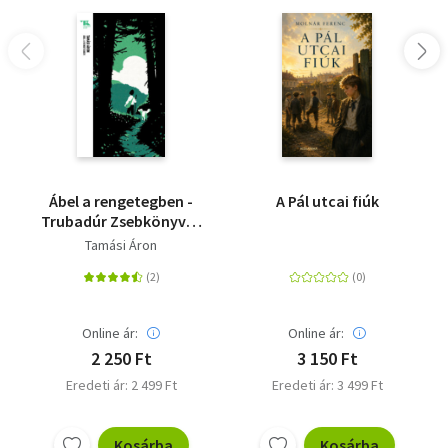
Ábel a rengetegben -
A Pál utcai fiúk
Trubadúr Zsebkönyvek
21.
Tamási Áron
Online ár:
Online ár:
2 250 Ft
3 150 Ft
Eredeti ár: 2 499 Ft
Eredeti ár: 3 499 Ft
Kosárba
Kosárba