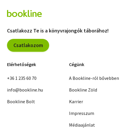
Csatlakozz Te is a könyvrajongók táborához!
Csatlakozom
Elérhetőségek
Cégünk
+36 1 235 60 70
A Bookline-ról bővebben
info@bookline.hu
Bookline Zöld
Bookline Bolt
Karrier
Impresszum
Médiaajánlat