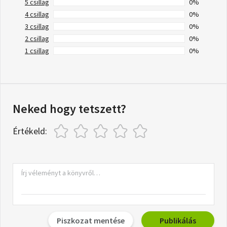
5 csillag
0%
4 csillag
0%
3 csillag
0%
2 csillag
0%
1 csillag
0%
Neked hogy tetszett?
Értékeld:
Piszkozat mentése
Publikálás