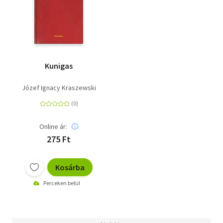
Kunigas
Józef Ignacy Kraszewski
Online ár:
275 Ft
Kosárba
Perceken belül