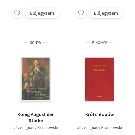
A letöltéssel kapcsolatos kérdésekre
itt
találhat választ.
Előjegyzem
Előjegyzem
KÖNYV
E-KÖNYV
König August der
Król chłopów
Starke
Józef Ignacy Kraszewski
Józef Ignacy Kraszewski