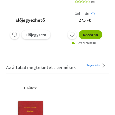
Online ár:
Előjegyezhető
275 Ft
Előjegyzem
Kosárba
Perceken belül
Teljes lista
Az általad megtekintett termékek
E-KÖNYV