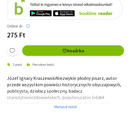
Online ár:
275 Ft
Kosárba
2 pont
Perceken belül
Józef Ignacy KraszewskiNiezwykle płodny pisarz, autor
przede wszystkim powieści historycznychi obyczajowych,
publicysta, działacz społeczny, badacz
starożytnościsłowiańskich, popularyzator źródeł
historycznych.Do najpopularniejszych dziś powieści
Kraszewskiego należy Starabaśń. Wśród inspiracji do niej
znalazło się kilka wydanych wcześniejtekstów literatury
pięknej. Po pierwsze Rzepicha (1790) FranciszkaSalezego
Jezierskiego, jednego z jakobinów warszawskich,