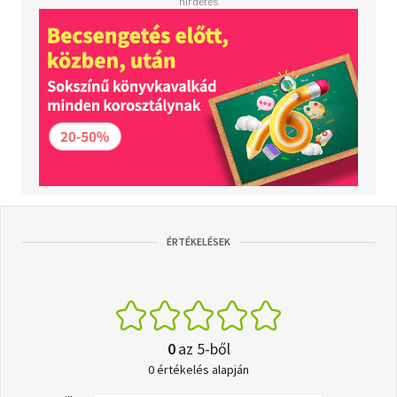
ÉRTÉKELÉSEK
0
az 5-ből
0 értékelés alapján