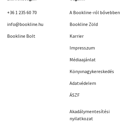
+36 1 235 60 70
A Bookline-ról bővebben
info@bookline.hu
Bookline Zöld
Bookline Bolt
Karrier
Impresszum
Médiaajánlat
Könyvnagykereskedés
Adatvédelem
ÁSZF
Akadálymentesítési
nyilatkozat