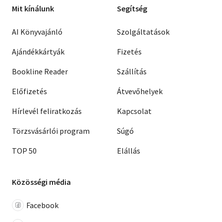
Mit kínálunk
Segítség
AI Könyvajánló
Szolgáltatások
Ajándékkártyák
Fizetés
Bookline Reader
Szállítás
Előfizetés
Átvevőhelyek
Hírlevél feliratkozás
Kapcsolat
Törzsvásárlói program
Súgó
TOP 50
Elállás
Közösségi média
Facebook