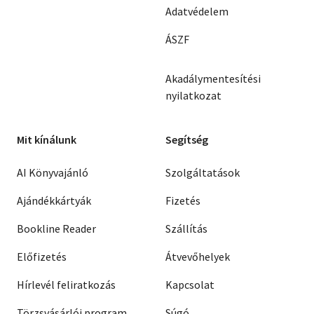
Adatvédelem
ÁSZF
Akadálymentesítési
nyilatkozat
Mit kínálunk
Segítség
AI Könyvajánló
Szolgáltatások
Ajándékkártyák
Fizetés
Bookline Reader
Szállítás
Előfizetés
Átvevőhelyek
Hírlevél feliratkozás
Kapcsolat
Törzsvásárlói program
Súgó