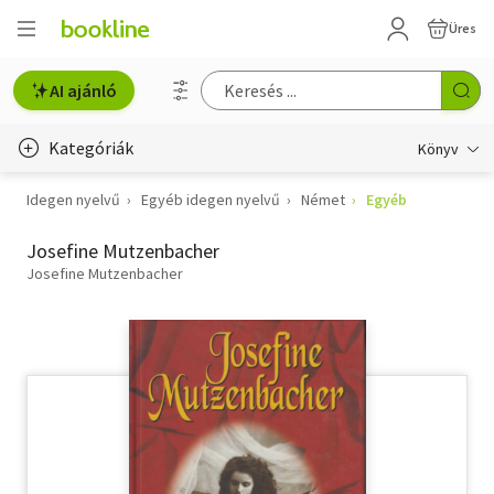
Üres
AI ajánló
Kategóriák
Könyv
Idegen nyelvű
Egyéb idegen nyelvű
Német
Egyéb
Életmód, egészség
Josefine Mutzenbacher
Erotika
Josefine Mutzenbacher
Gyermek- és ifjúsági
Hobbi, szabadidő
Irodalom
Művészet
Szakkönyv