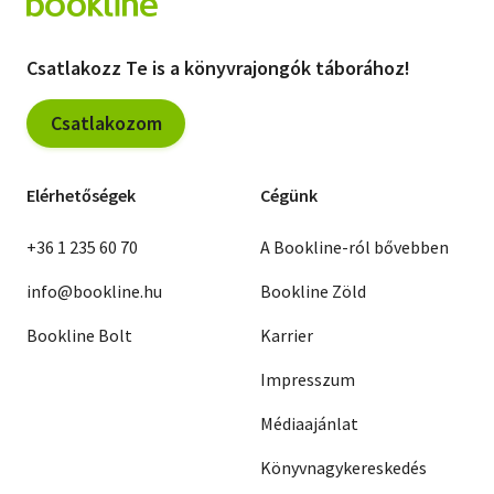
Csatlakozz Te is a könyvrajongók táborához!
Csatlakozom
Elérhetőségek
Cégünk
+36 1 235 60 70
A Bookline-ról bővebben
info@bookline.hu
Bookline Zöld
Bookline Bolt
Karrier
Impresszum
Médiaajánlat
Könyvnagykereskedés