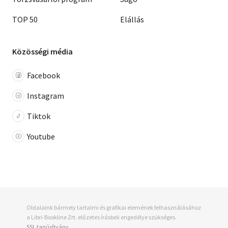
TOP 50
Elállás
Közösségi média
Facebook
Instagram
Tiktok
Youtube
Oldalaink bármely tartalmi és grafikai elemének felhasználásához
a Libri-Bookline Zrt. előzetes írásbeli engedélye szükséges.
SSL tanúsítvány