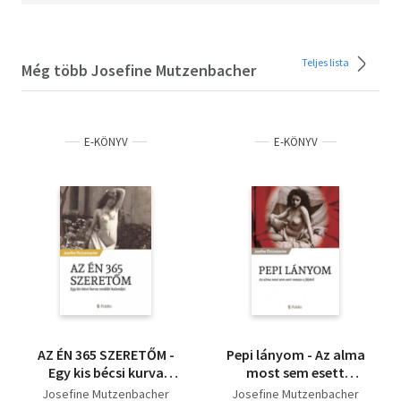
Teljes lista
Még több Josefine Mutzenbacher
E-KÖNYV
E-KÖNYV
AZ ÉN 365 SZERETŐM -
Pepi lányom - Az alma
Egy kis bécsi kurva
most sem esett
további kalandjai
messze a fájától
Josefine Mutzenbacher
Josefine Mutzenbacher