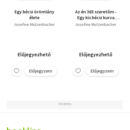
Egy bécsi örömlány
Az én 365 szeretőm -
élete
Egy kis bécsi kurva
további kalandjai
Josefine Mutzenbacher
Josefine Mutzenbacher
Előjegyezhető
Előjegyezhető
Előjegyzem
Előjegyzem