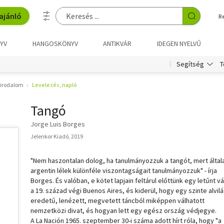
ajánló
R
YV
HANGOSKÖNYV
ANTIKVÁR
IDEGEN NYELVŰ
T
Segítség
girodalom
Levelezés, napló
Tangó
Jorge Luis Borges
Jelenkor Kiadó, 2019
"Nem haszontalan dolog, ha tanulmányozzuk a tangót, mert által
argentin lélek különféle viszontagságait tanulmányozzuk" - írja
Borges. És valóban, e kötet lapjain feltárul előttünk egy letűnt v
a 19. század végi Buenos Aires, és kiderül, hogy egy szinte alvilá
eredetű, lenézett, megvetett táncból miképpen válhatott
nemzetközi divat, és hogyan lett egy egész ország védjegye.
A La Nación 1965. szeptember 30-i száma adott hírt róla, hogy "a