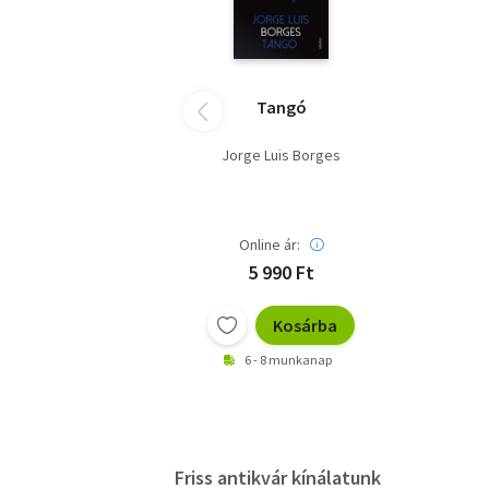
Tangó
Jorge Luis Borges
Online ár:
5 990 Ft
Kosárba
6 - 8 munkanap
Friss antikvár kínálatunk