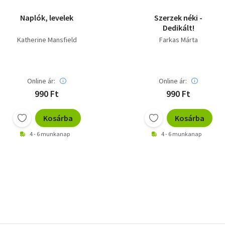
Naplók, levelek
Szerzek néki -
Dedikált!
Katherine Mansfield
Farkas Márta
Online ár:
Online ár:
990 Ft
990 Ft
Kosárba
Kosárba
4 - 6 munkanap
4 - 6 munkanap