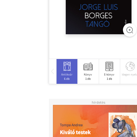
Antikvár
Könyv
E-könyv
Idegen nyel
6 db
1 db
1 db