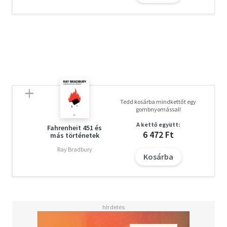
Tedd kosárba mindkettőt egy
gombnyomással!
A kettő együtt:
Fahrenheit 451 és
6 472 Ft
más történetek
Ray Bradbury
Kosárba