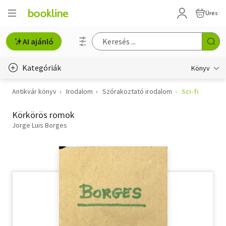
Üres
AI ajánló
Kategóriák
Könyv
Antikvár könyv
Irodalom
Szórakoztató irodalom
Sci-fi
Életmód, egészség
Körkörös romok
Erotika
Jorge Luis Borges
Gyermek- és ifjúsági
Hobbi, szabadidő
Irodalom
Művészet
Szakkönyv