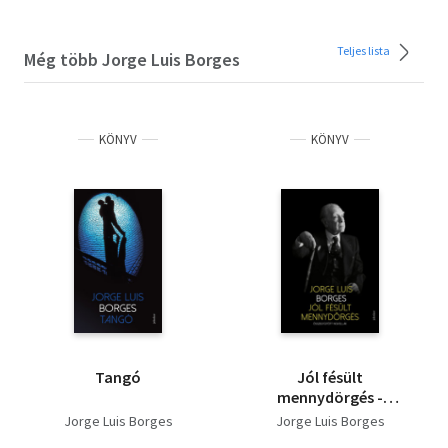
Teljes lista
Még több Jorge Luis Borges
KÖNYV
KÖNYV
Tangó
Jól fésült
mennydörgés -
Összegyűjtött
Jorge Luis Borges
Jorge Luis Borges
novellák