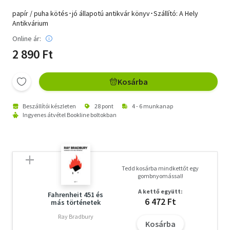
papír / puha kötés･jó állapotú antikvár könyv･Szállító: A Hely
Antikvárium
Online ár:
2 890 Ft
Kosárba
Beszállítói készleten
28 pont
4 - 6 munkanap
Ingyenes átvétel Bookline boltokban
Tedd kosárba mindkettőt egy
gombnyomással!
A kettő együtt:
Fahrenheit 451 és
6 472 Ft
más történetek
Ray Bradbury
Kosárba