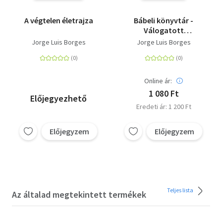
A végtelen életrajza
Bábeli könyvtár -
Válogatott
prózaművek
Jorge Luis Borges
Jorge Luis Borges
Online ár:
1 080 Ft
Előjegyezhető
Eredeti ár: 1 200 Ft
Előjegyzem
Előjegyzem
Teljes lista
Az általad megtekintett termékek