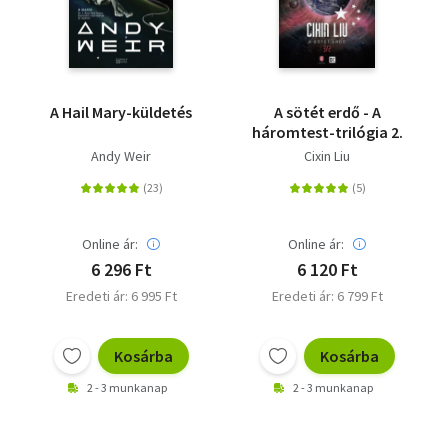
A Hail Mary-küldetés
A sötét erdő - A
háromtest-trilógia 2.
Andy Weir
Cixin Liu
Online ár:
Online ár:
6 296 Ft
6 120 Ft
Eredeti ár: 6 995 Ft
Eredeti ár: 6 799 Ft
Kosárba
Kosárba
2 - 3 munkanap
2 - 3 munkanap