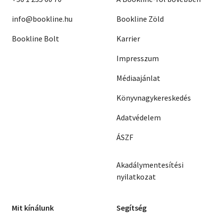
info@bookline.hu
Bookline Zöld
Bookline Bolt
Karrier
Impresszum
Médiaajánlat
Könyvnagykereskedés
Adatvédelem
ÁSZF
Akadálymentesítési
nyilatkozat
Mit kínálunk
Segítség