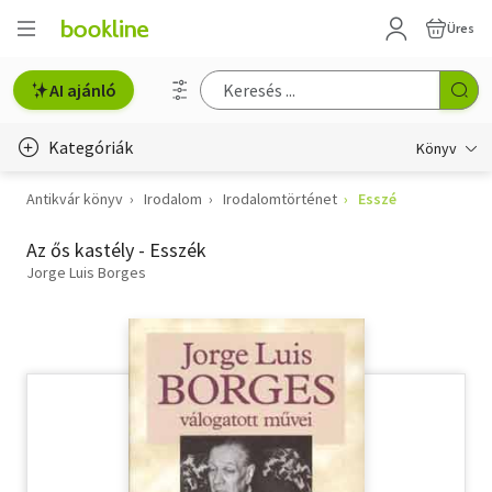
Üres
AI ajánló
Kategóriák
Könyv
Antikvár könyv
Irodalom
Irodalomtörténet
Esszé
Életmód, egészség
Az ős kastély - Esszék
Erotika
Jorge Luis Borges
Gyermek- és ifjúsági
Hobbi, szabadidő
Irodalom
Művészet
Szakkönyv