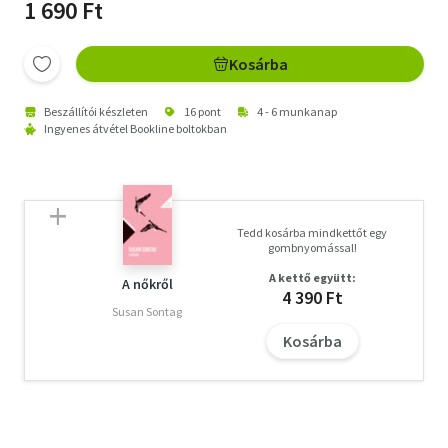
1 690 Ft
Kosárba
Beszállítói készleten
16 pont
4 - 6 munkanap
Ingyenes átvétel Bookline boltokban
Tedd kosárba mindkettőt egy
gombnyomással!
A kettő együtt:
A nőkről
4 390 Ft
Susan Sontag
Kosárba