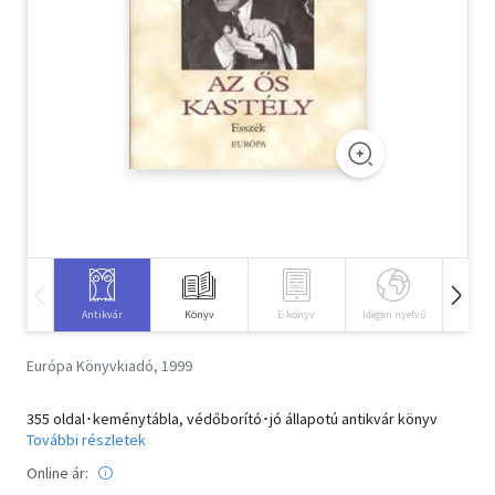
Szótár, nyelvkönyv
Tankönyv, segédkönyv
Társadalomtudomány
Természettudomány
Történelem
Vallás
Antikvár
Könyv
E-könyv
Idegen nyelvű
Hangos
Európa Könyvkiadó, 1999
355 oldal･keménytábla, védőborító･jó állapotú antikvár könyv
További részletek
Online ár: