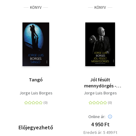
KÖNYV
KÖNYV
Tangó
Jól fésült
mennydörgés -
Összegyűjtött
Jorge Luis Borges
Jorge Luis Borges
novellák
Online ár:
4 950 Ft
Előjegyezhető
Eredeti ár: 5 499 Ft