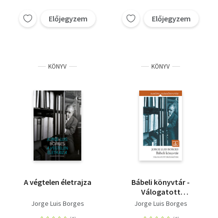
Előjegyzem
Előjegyzem
KÖNYV
KÖNYV
A végtelen életrajza
Bábeli könyvtár -
Válogatott
prózaművek
Jorge Luis Borges
Jorge Luis Borges