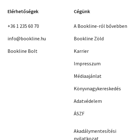
Elérhetőségek
Cégünk
+36 1 235 60 70
A Bookline-ról bővebben
info@bookline.hu
Bookline Zöld
Bookline Bolt
Karrier
Impresszum
Médiaajánlat
Könyvnagykereskedés
Adatvédelem
ÁSZF
Akadálymentesítési
nyilatkozat