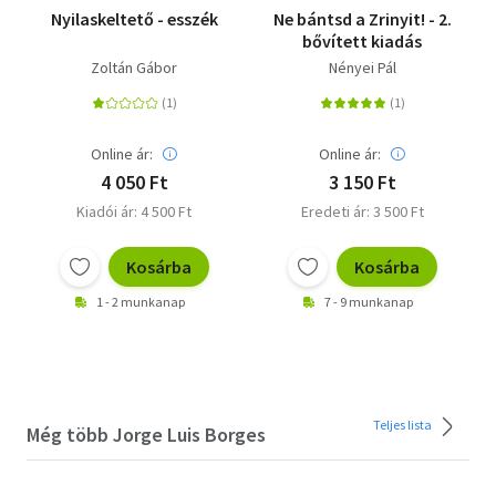
Nyilaskeltető - esszék
Ne bántsd a Zrinyit! - 2.
bővített kiadás
Zoltán Gábor
Nényei Pál
Online ár:
Online ár:
4 050 Ft
3 150 Ft
Kiadói ár: 4 500 Ft
Eredeti ár: 3 500 Ft
Kosárba
Kosárba
1 - 2 munkanap
7 - 9 munkanap
Teljes lista
Még több Jorge Luis Borges