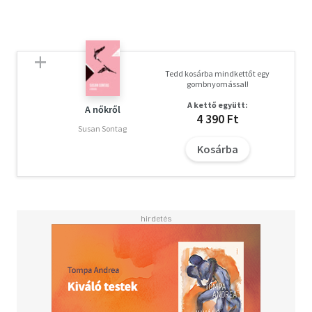
Tedd kosárba mindkettőt egy
gombnyomással!
A kettő együtt:
A nőkről
4 390 Ft
Susan Sontag
Kosárba