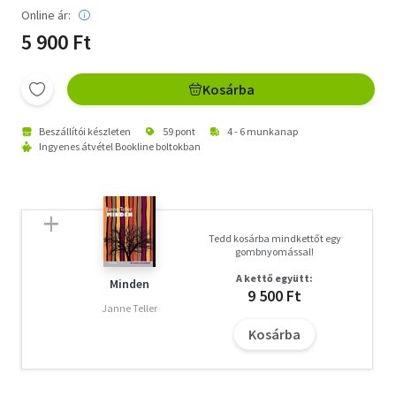
Online ár:
5 900 Ft
Kosárba
Beszállítói készleten
59 pont
4 - 6 munkanap
Ingyenes átvétel Bookline boltokban
Tedd kosárba mindkettőt egy
gombnyomással!
A kettő együtt:
Minden
9 500 Ft
Janne Teller
Kosárba