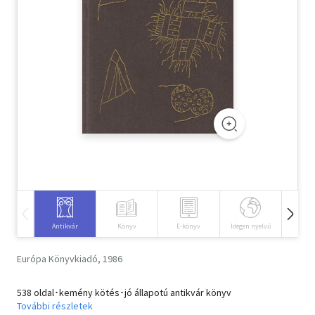
Szótár, nyelvkönyv
Tankönyv, segédkönyv
Társadalomtudomány
Természettudomány
Történelem
Vallás
Antikvár
Könyv
E-könyv
Idegen nyelvű
Hangos
Európa Könyvkiadó, 1986
538 oldal･kemény kötés･jó állapotú antikvár könyv
További részletek