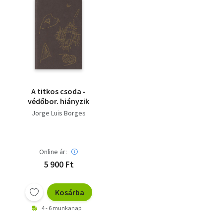
A titkos csoda -
védőbor. hiányzik
Jorge Luis Borges
Online ár:
5 900 Ft
Kosárba
4 - 6 munkanap