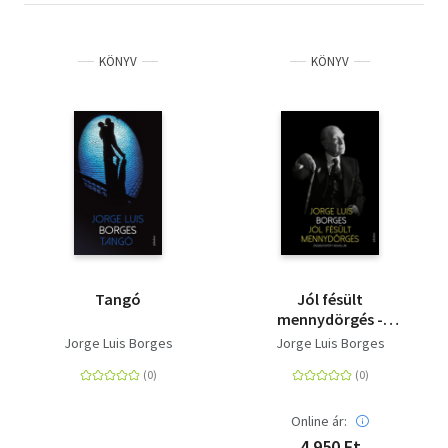
KÖNYV
KÖNYV
Tangó
Jól fésült
mennydörgés -
Összegyűjtött
Jorge Luis Borges
Jorge Luis Borges
novellák
Online ár:
4 950 Ft