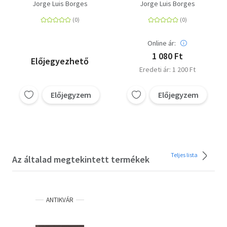
prózaművek
Jorge Luis Borges
Jorge Luis Borges
Online ár:
1 080 Ft
Előjegyezhető
Eredeti ár: 1 200 Ft
Előjegyzem
Előjegyzem
Teljes lista
Az általad megtekintett termékek
ANTIKVÁR