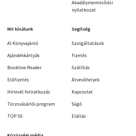
Akadálymentesítési
nyilatkozat
Mit kínálunk
Segítség
AI Könyvajánló
Szolgáltatások
Ajándékkártyák
Fizetés
Bookline Reader
Szállítás
Előfizetés
Átvevőhelyek
Hírlevél feliratkozás
Kapcsolat
Törzsvásárlói program
Súgó
TOP 50
Elállás
Közösségi média