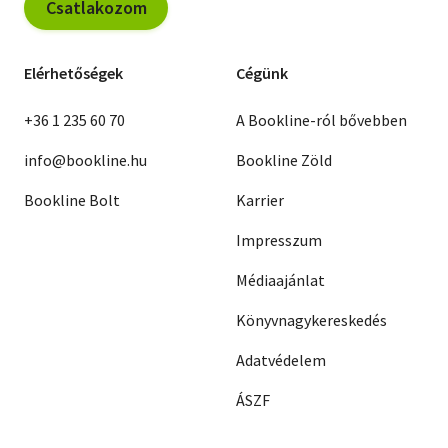
Csatlakozom
Elérhetőségek
Cégünk
+36 1 235 60 70
A Bookline-ról bővebben
info@bookline.hu
Bookline Zöld
Bookline Bolt
Karrier
Impresszum
Médiaajánlat
Könyvnagykereskedés
Adatvédelem
ÁSZF