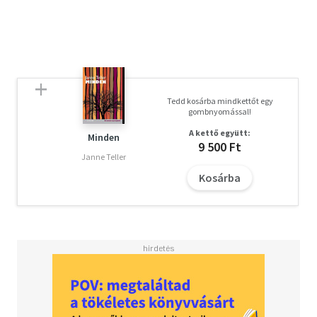
Tedd kosárba mindkettőt egy
gombnyomással!
A kettő együtt:
Minden
9 500 Ft
Janne Teller
Kosárba