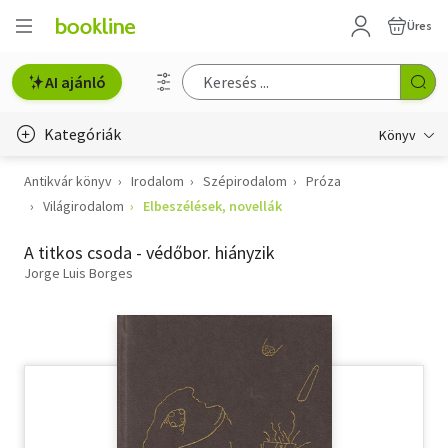
Üres
AI ajánló
Kategóriák
Könyv
Antikvár könyv
Irodalom
Szépirodalom
Próza
Életmód, egészség
Világirodalom
Elbeszélések, novellák
Erotika
A titkos csoda - védőbor. hiányzik
Gyermek- és ifjúsági
Jorge Luis Borges
Hobbi, szabadidő
Irodalom
Művészet
Szakkönyv