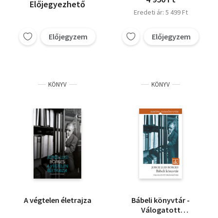
Előjegyezhető
Eredeti ár: 5 499 Ft
Előjegyzem
Előjegyzem
KÖNYV
KÖNYV
A végtelen életrajza
Bábeli könyvtár -
Válogatott