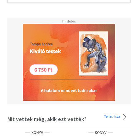
melyik fél tud felülemelkedni a másikon a
tizenegyespárbajokban? Hol húzódik a határ a diadal és a
katasztrófa között?
Ebben az úttörő kutatásokat összegző könyvben a
sportpszichológus Geir Jordet a tizenegyespárbajoknak
szinte az összes elemét külön vizsgálatnak veti alá, és
ezen keresztül meglepő felfedezéseket tesz a stresszről,
illetve annak az emberre gyakorolt hatásairól.
Két évtizednyi aprólékos kutatásra támaszkodva a szerző
élénk színekkel lefestett esettanulmányokon keresztül
avat be a futball leginkább idegőrlő pillanatainak
kulisszái mögé. Jordet számos interjút készített
szupersztárokkal, akik megosztották vele a
gondolataikat.
A tizenegyespárbajban, akárcsak a való életben, sokszor a
parányi, alig észrevehető döntések jelentik a különbséget
a siker és a kudarc között. Miután elolvastuk ezt a könyvet,
Teljes lista
Mit vettek még, akik ezt vették?
friss belátásokkal gazdagodhatunk arról, hogy pontosan
mi is zajlik ezekben a rendkívüli helyzetekben - és miként
KÖNYV
KÖNYV
tudunk mi magunk is jobban teljesíteni nyomás alatt.