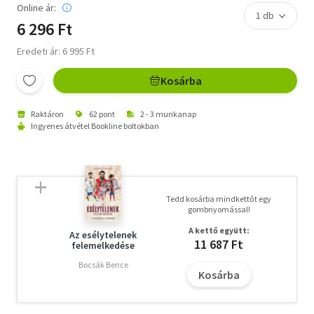
Online ár:
6 296 Ft
Eredeti ár: 6 995 Ft
Kosárba
Raktáron
62 pont
2 - 3 munkanap
Ingyenes átvétel Bookline boltokban
Tedd kosárba mindkettőt egy
gombnyomással!
A kettő együtt:
Az esélytelenek
11 687 Ft
felemelkedése
Bocsák Bence
Kosárba