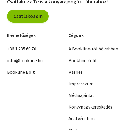
Csatlakozz Te is a könyvrajongók táborához!
Csatlakozom
Elérhetőségek
Cégünk
+36 1 235 60 70
A Bookline-ról bővebben
info@bookline.hu
Bookline Zöld
Bookline Bolt
Karrier
Impresszum
Médiaajánlat
Könyvnagykereskedés
Adatvédelem
ÁSZF