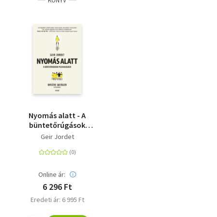
KÖNYV
Nyomás alatt - A
büntetőrúgások
pszichológiája
Geir Jordet
Online ár:
6 296 Ft
Eredeti ár: 6 995 Ft