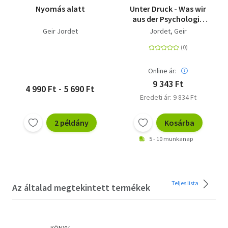
Nyomás alatt
Unter Druck - Was wir
aus der Psychologie
des Elfmeterschießens
Geir Jordet
Jordet, Geir
fürs Leben lernen
können
Online ár:
9 343 Ft
4 990 Ft - 5 690 Ft
Eredeti ár: 9 834 Ft
2 példány
Kosárba
5 - 10 munkanap
Teljes lista
Az általad megtekintett termékek