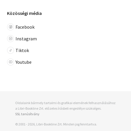
Közösségi média
Facebook
Instagram
Tiktok
Youtube
Oldalaink bármely tartalmi és grafikai elemének felhasználásához
a Libri-Bookline Zrt. előzetes írásbeli engedélye szükséges.
SSL tanúsítvány
© 2001 - 2026, Libri-Bookline Zrt. Minden jog fenntartva.