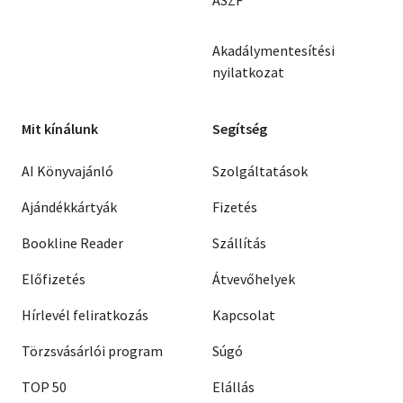
Akadálymentesítési
nyilatkozat
Mit kínálunk
Segítség
AI Könyvajánló
Szolgáltatások
Ajándékkártyák
Fizetés
Bookline Reader
Szállítás
Előfizetés
Átvevőhelyek
Hírlevél feliratkozás
Kapcsolat
Törzsvásárlói program
Súgó
TOP 50
Elállás