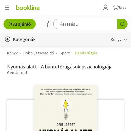
Üres
AI ajánló
Kategóriák
Könyv
Könyv
Hobbi, szabadidő
Sport
Labdarúgás
Életmód, egészség
Nyomás alatt - A büntetőrúgások pszichológiája
Erotika
Geir Jordet
Gyermek- és ifjúsági
Hobbi, szabadidő
Irodalom
Művészet
Szakkönyv