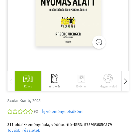
Szótár, nyelvkönyv
Tankönyv, segédkönyv
Társadalomtudomány
Természettudomány
Történelem
Vallás
Könyv
Antikvár
E-könyv
Idegen nyelvű
Hangos
Scolar Kiadó, 2025
Írj véleményt elsőként!
311 oldal･keménytábla, védőborító･ISBN:
9789636850579
További részletek