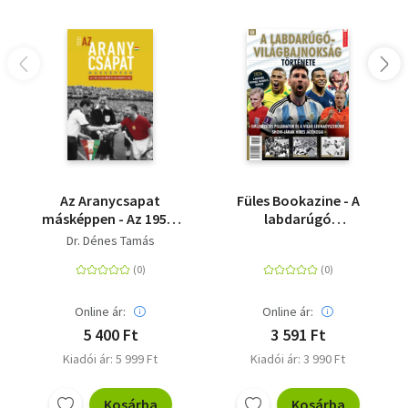
"Lebilincselő, meglepő és mélyen emberi vizsgálódás a
világ egyik legizgalmasabb színházáról."
James Graham, a labdarúgás világáról szóló Dear Anglia
című színdarab írója
Az Aranycsapat
Füles Bookazine - A
másképpen - Az 1954-
labdarúgó
es VB-döntő és ami
világbajnokság
Dr. Dénes Tamás
mögötte van
története
Online ár:
Online ár:
5 400 Ft
3 591 Ft
Kiadói ár: 5 999 Ft
Kiadói ár: 3 990 Ft
Kosárba
Kosárba