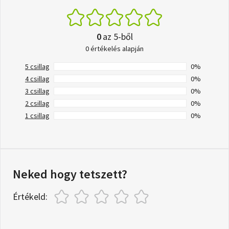
0
az 5-ből
0 értékelés alapján
5 csillag
0%
4 csillag
0%
3 csillag
0%
2 csillag
0%
1 csillag
0%
Neked hogy tetszett?
Értékeld: