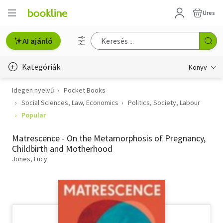
Üres
AI ajánló
Kategóriák
Könyv
Idegen nyelvű
Pocket Books
Életmód, egészség
Social Sciences, Law, Economics
Politics, Society, Labour
Erotika
Popular
Gyermek- és ifjúsági
Matrescence - On the Metamorphosis of Pregnancy,
Childbirth and Motherhood
Hobbi, szabadidő
Jones, Lucy
Irodalom
Művészet
Szakkönyv