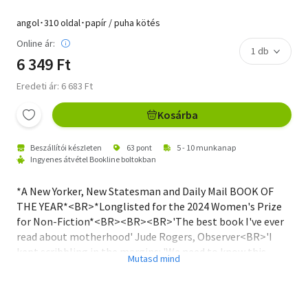
angol･310 oldal･papír / puha kötés
Online ár:
6 349 Ft
Eredeti ár: 6 683 Ft
Kosárba
Beszállítói készleten
63 pont
5 - 10 munkanap
Ingyenes átvétel Bookline boltokban
*A New Yorker, New Statesman and Daily Mail BOOK OF
THE YEAR*<BR>*Longlisted for the 2024 Women's Prize
for Non-Fiction*<BR><BR><BR>'The best book I've ever
read about motherhood' Jude Rogers, Observer<BR>'I
kept scribbling in the margins: 'We need to know this
stuff!'' Joanna Pocock, Spectator<BR><BR>A radical new
examination of the transition into motherhood and how
it affects the mind, brain and body<BR><BR>During