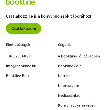
Csatlakozz Te is a könyvrajongók táborához!
Csatlakozom
Elérhetőségek
Cégünk
+36 1 235 60 70
A Bookline-ról bővebben
info@bookline.hu
Bookline Zöld
Bookline Bolt
Karrier
Impresszum
Médiaajánlat
Könyvnagykereskedés