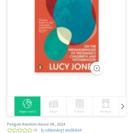
Szótár, nyelvkönyv
Tankönyv, segédkönyv
Társadalomtudomány
Természettudomány
Történelem
Vallás
Idegen nyelvű
Könyv
E-könyv
Antikvár
Hangos
Penguin Random House UK, 2024
Írj véleményt elsőként!