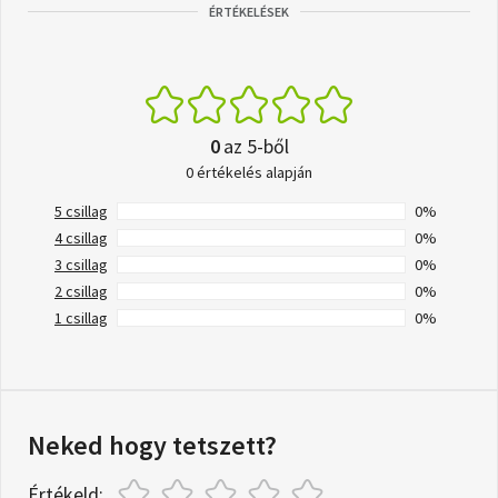
ÉRTÉKELÉSEK
0
az 5-ből
0 értékelés alapján
5 csillag
0%
4 csillag
0%
3 csillag
0%
2 csillag
0%
1 csillag
0%
Neked hogy tetszett?
Értékeld: