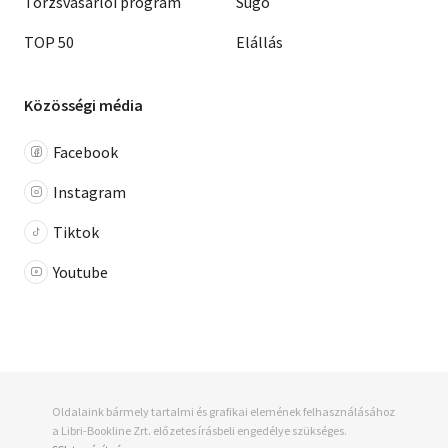
Törzsvásárlói program
Súgó
TOP 50
Elállás
Közösségi média
Facebook
Instagram
Tiktok
Youtube
Oldalaink bármely tartalmi és grafikai elemének felhasználásához
a Libri-Bookline Zrt. előzetes írásbeli engedélye szükséges.