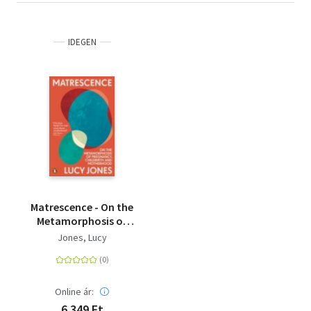
the untenable situation mothers face today.<BR>
<BR>Here is an urgent examination of the modern
IDEGEN
institution of motherhood, which seeks to unshackle all
parents from oppressive social norms. As it deepens our
understanding of matrescence, it raises vital questions
about motherhood and femininity; interdependence and
individual identity; as well as about our relationships with
each other and the living world.
Matrescence - On the
Metamorphosis of
Pregnancy, Childbirth
Jones, Lucy
and Motherhood
Online ár:
6 349 Ft