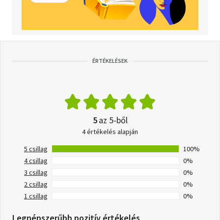
ÉRTÉKELÉSEK
5
az 5-ből
4 értékelés alapján
5 csillag
100%
4 csillag
0%
3 csillag
0%
2 csillag
0%
1 csillag
0%
Legnépszerűbb pozitív értékelés