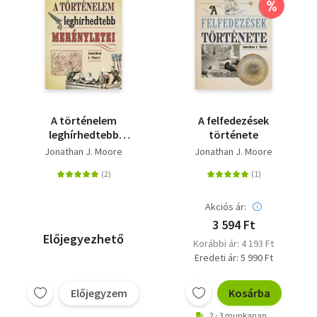
%
A történelem
A felfedezések
leghírhedtebb
története
merényletei
Jonathan J. Moore
Jonathan J. Moore
Akciós ár:
3 594 Ft
Előjegyezhető
Korábbi ár: 4 193 Ft
Eredeti ár: 5 990 Ft
Előjegyzem
Kosárba
2 - 3 munkanap