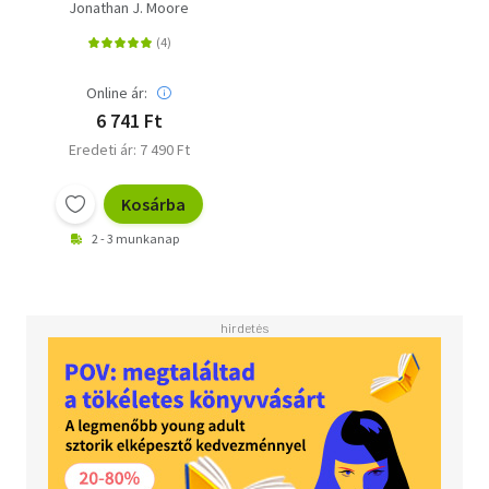
gyógymódok
Jonathan J. Moore
Online ár:
6 741 Ft
Eredeti ár: 7 490 Ft
Kosárba
2 - 3 munkanap