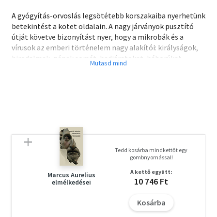
A gyógyítás-orvoslás legsötétebb korszakaiba nyerhetünk
betekintést a kötet oldalain. A nagy járványok pusztító
útját követve bizonyítást nyer, hogy a mikrobák és a
vírusok az emberi történelem nagy alakítói: királyságok,
birodalmak, népek sorsát, hadjáratokat, háborúkat
befolyásoló lények. Diadalmenetüket felfakadó
gennyhólyagok, üszkös végtagok és borzalmas sebek
kísérték.
A betegek évszázadokon, évezredeken át hiába várták
kínjaik enyhítését, a gyógyításra tett kísérletek, a
kezelések néha nagyobb szenvedést okoztak, mint maguk
a kórokozók. A rettenetes fogászati beavatkozások, a
Tedd kosárba mindkettőt egy
jégcsákánnyal végrehajtott lobotómiák, az érvágások és a
gombnyomással!
hólyaghúzások arról tanúskodnak, hogy az orvosi szakma
A kettő együtt:
gyakorlói, ha hatékonyak nem is, de mindig rendkívül
Marcus Aurelius
10 746 Ft
elmélkedései
találékonyak voltak.
Kosárba
Ismert, hogy a kanyaró és a fekete himlő tehető felelőssé