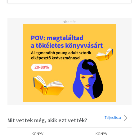
az amerikai őslakosok nagy részének haláláért, a kiütéses
tífusz pedig pusztítóbb volt Napóleon seregére nézve,
mint a legendás orosz tél. Na de hallott már valaki
Tífuszos Maryről, aki nem hitt a kézmosásban, vagy a
Blossom nevű tehénről, amely megmentette az
emberiséget a fekete himlő borzalmaitól?
A rémisztő orvosi illusztrációk és a különféle betegségek
morbid, ám lebilincselő bemutatása után az olvasó alig
bírja letenni a könyvet - vagy ha mégis, hát csak rövid
időre, hogy ösztönösen a fertőtlenítőszerért nyúlhasson.
Olvasd el mások véleményét is!
Teljes lista
Mit vettek még, akik ezt vették?
KÖNYV
KÖNYV