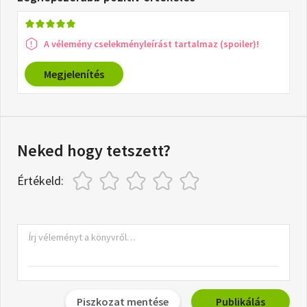
A vélemény cselekményleírást tartalmaz (spoiler)!
Megjelenítés
Neked hogy tetszett?
Értékeld:
Piszkozat mentése
Publikálás