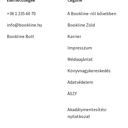
Elérhetőségek
Cégünk
+36 1 235 60 70
A Bookline-ról bővebben
info@bookline.hu
Bookline Zöld
Bookline Bolt
Karrier
Impresszum
Médiaajánlat
Könyvnagykereskedés
Adatvédelem
ÁSZF
Akadálymentesítési
nyilatkozat