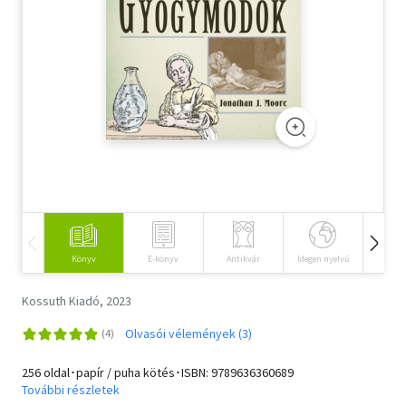
Szótár, nyelvkönyv
Tankönyv, segédkönyv
Társadalomtudomány
Természettudomány
Történelem
Vallás
Könyv
E-könyv
Antikvár
Idegen nyelvű
Hangos
Kossuth Kiadó, 2023
Olvasói vélemények (3)
256 oldal･papír / puha kötés･ISBN:
9789636360689
További részletek