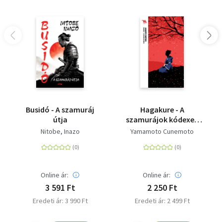
Busidó - A szamuráj
Hagakure - A
útja
szamurájok kódexe -
Trubadúr Zsebkönyvek
Nitobe, Inazo
Yamamoto Cunemoto
6.
Online ár:
Online ár:
3 591 Ft
2 250 Ft
Eredeti ár: 3 990 Ft
Eredeti ár: 2 499 Ft