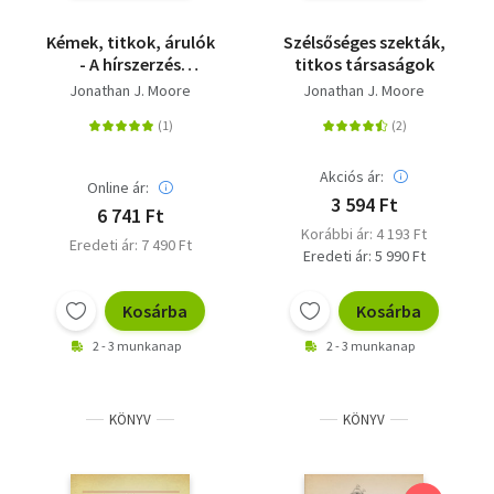
Kémek, titkok, árulók
Szélsőséges szekták,
- A hírszerzés
titkos társaságok
története
Jonathan J. Moore
Jonathan J. Moore
Akciós ár:
Online ár:
3 594 Ft
6 741 Ft
Korábbi ár: 4 193 Ft
Eredeti ár: 7 490 Ft
Eredeti ár: 5 990 Ft
Kosárba
Kosárba
2 - 3 munkanap
2 - 3 munkanap
KÖNYV
KÖNYV