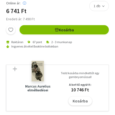
Online ár:
6 741 Ft
Eredeti ár: 7 490 Ft
Kosárba
Raktáron
67 pont
2 - 3 munkanap
Ingyenes átvétel Bookline boltokban
Tedd kosárba mindkettőt egy
gombnyomással!
A kettő együtt:
Marcus Aurelius
10 746 Ft
elmélkedései
Kosárba