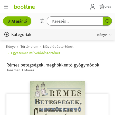
Üres
AI ajánló
Kategóriák
Könyv
Könyv
Történelem
Művelődéstörténet
Életmód, egészség
Egyetemes művelődéstörténet
Erotika
Rémes betegségek, meghökkentő gyógymódok
Gyermek- és ifjúsági
Jonathan J. Moore
Hobbi, szabadidő
Irodalom
Művészet
Szakkönyv