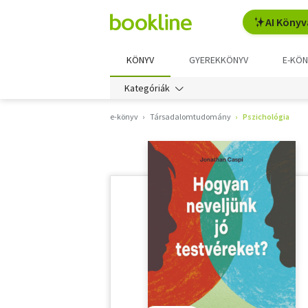
AI Könyv
KÖNYV
GYEREKKÖNYV
E-KÖN
Kategóriák
e-könyv
Társadalomtudomány
Pszichológia