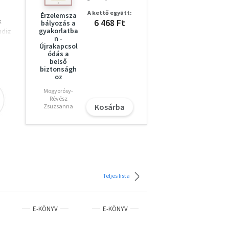
A kettő együtt:
Érzelemsza
k
6 468 Ft
bályozás a
gyakorlatba
ndig
n -
Újrakapcsol
ses
ódás a
belső
biztonságh
ője,
oz
g
Mogyorósy-
Révész
ti
Kosárba
Zsuzsanna
bb
ha a
sek
dig
Teljes lista
E-KÖNYV
E-KÖNYV
E-KÖNYV