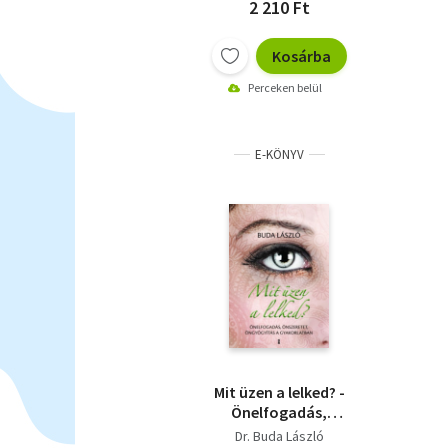
2 210 Ft
Kosárba
Perceken belül
E-KÖNYV
Mit üzen a lelked? -
Önelfogadás,
önszeretet,
Dr. Buda László