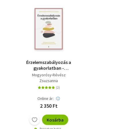
Érzelemszabályozás a
gyakorlatban -
Újrakapcsolódás a
Mogyorósy-Révész
belső biztonsághoz
Zsuzsanna
Online ár:
2 350 Ft
Kosárba
Perceken belül