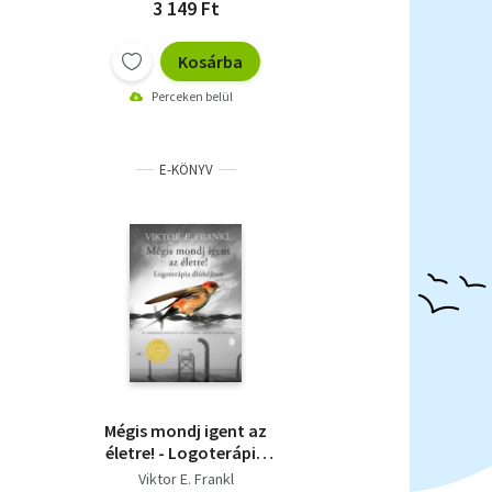
3 149 Ft
Kosárba
Perceken belül
E-KÖNYV
Mégis mondj igent az
életre! - Logoterápia
dióhéjban
Viktor E. Frankl