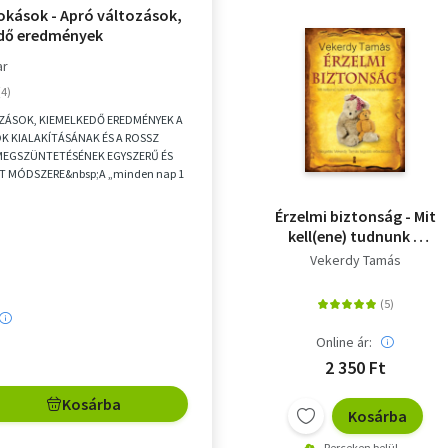
okások - Apró változások,
dő eredmények
ar
ZÁSOK, KIEMELKEDŐ EREDMÉNYEK A
K KIALAKÍTÁSÁNAK ÉS A ROSSZ
EGSZÜNTETÉSÉNEK EGYSZERŰ ÉS
T MÓDSZERE&nbsp;A „minden nap 1
obb teljesítmény&quot; fo...
Érzelmi biztonság - Mit
kell(ene) tudnunk a
gyerekekről és
Vekerdy Tamás
magunkról?
Online ár:
2 350 Ft
Kosárba
Kosárba
Perceken belül