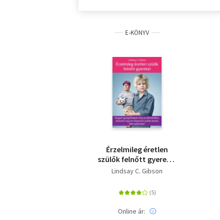
E-KÖNYV
Érzelmileg éretlen
szülők felnőtt gyerekei
- Hogyan
Lindsay C. Gibson
gyógyíthatjuk meg az
elérhetetlen, elutasító
vagy én-központú
szülők okozta lelki
Online ár:
sebeinket?