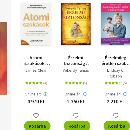
Atomi
Érzelmi
Érzelmileg
szokások -
biztonság -
éretlen szülők
Apró
Mit kell(ene)
felnőtt
James Clear
Vekerdy Tamás
Lindsay C.
változások,
tudnunk a
gyerekei -
Gibson
kiemelkedő
gyerekekről és
Hogyan
eredmények
magunkról?
gyógyíthatju
meg az
Online ár:
Online ár:
Online ár:
elérhetetlen,
4 970 Ft
2 350 Ft
2 210 Ft
elutasító
vagy én-
központú
szülők okozt
Kosárba
Kosárba
Kosárba
lelki