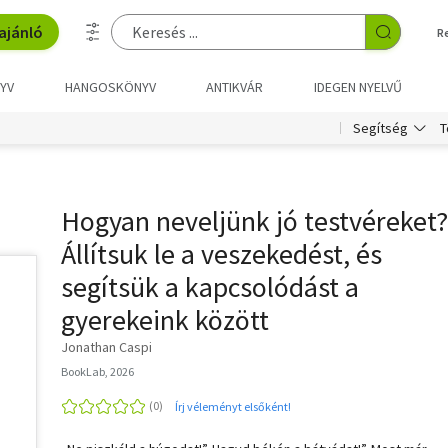
ajánló
R
YV
HANGOSKÖNYV
ANTIKVÁR
IDEGEN NYELVŰ
T
Segítség
Hogyan neveljünk jó testvéreket?
Állítsuk le a veszekedést, és
segítsük a kapcsolódást a
gyerekeink között
Jonathan Caspi
BookLab, 2026
Írj véleményt elsőként!