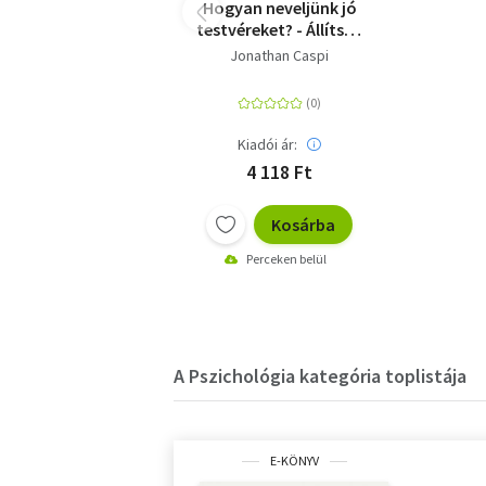
Hogyan neveljünk jó
testvéreket? - Állítsuk
le a veszekedést, és
Jonathan Caspi
segítsük a
kapcsolódást a
gyerekeink között
Kiadói ár:
4 118 Ft
Kosárba
Perceken belül
A Pszichológia kategória toplistája
E-KÖNYV