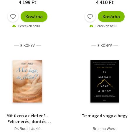
4 199 Ft
4 410 Ft
Kosárba
Kosárba
Perceken belül
Perceken belül
E-KÖNYV
E-KÖNYV
Mit üzen az életed? -
Te magad vagy a hegy
Felismerés, döntés,
megújulás
Dr. Buda László
Brianna Wiest