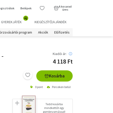
A kosarad
egisztrálok
Belépek
üres
új
GYEREKJÁTÉK
KIEGÉSZÍTŐ/AJÁNDÉK
örzsvásárlói program
Akciók
Előfizetés
 -
Kiadói ár:
4 118 Ft
Kosárba
0 pont
Perceken belül
Tedd kosárba
mindkettőt egy
gombnyomással!