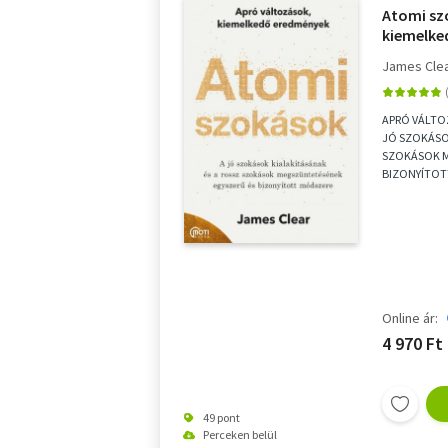
Atomi sz
kiemelke
James Cle
APRÓ VÁLTO
JÓ SZOKÁSO
SZOKÁSOK M
BIZONYÍTOT
százalékkal j
Online ár:
4 970 Ft
49 pont
Perceken belül