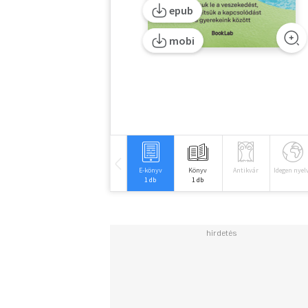
epub
mobi
E-könyv
Könyv
Antikvár
Idegen nyel
1 db
1 db