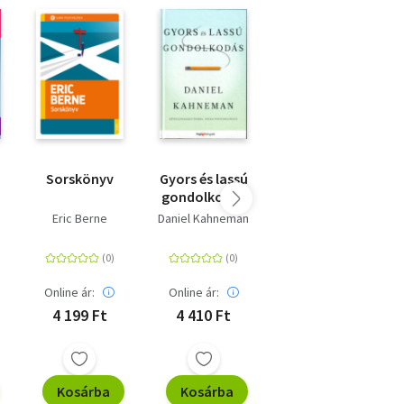
Sorskönyv
Gyors és lassú
Emberi
gondolkodás
játszmák
Eric Berne
Daniel Kahneman
Eric Berne
k
Online ár:
Online ár:
Online ár:
4 199 Ft
4 410 Ft
3 149 Ft
a
Kosárba
Kosárba
Kosárba