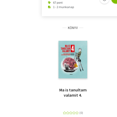
67 pont
1 - 2 munkanap
KÖNYV
Ma is tanultam
valamit 4.