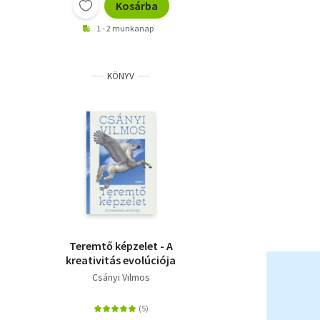
Kosárba
1 - 2 munkanap
KÖNYV
Teremtő képzelet - A
kreativitás evolúciója
Csányi Vilmos