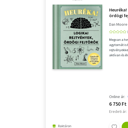
Heuréka! 
ördögi fe
Dan Moore
Megvan a het
agytornát is
rejtvényekkel
aktívan és é
miközben jól 
Online ár:
6 750 Ft
Eredeti ár:
Raktáron