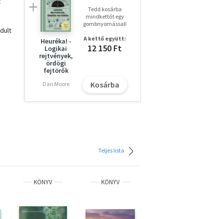
t
Tedd kosárba
mindkettőt egy
gombnyomással!
dult
A kettő együtt:
Heuréka! -
12 150 Ft
Logikai
rejtvények,
ördögi
fejtörők
e
Kosárba
Dan Moore
is a
meg
Teljes lista
zéit
ount
ig
KÖNYV
KÖNYV
KÖNYV
tőt
lmet.