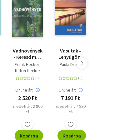
Vadnövények
Vasutak -
Teremtő
- Keresd meg
Lenyűgöző
képzelet - A
és ízleld meg!
nagyvilág
kreativitás
Frank Hecker
Paula Dreve
Csányi Vilmos
evolúciója
Katrin Hecker
Online ár:
Online ár:
Online ár:
2 520 Ft
7 191 Ft
5 400 Ft
Eredeti ár: 2 800
Eredeti ár: 7 990
Eredeti ár: 5 999
Ft
Ft
Ft
Kosárba
Kosárba
Kosárba