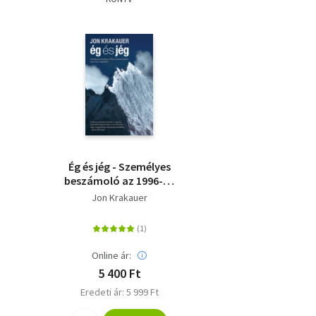
Ég és jég - Személyes
beszámoló az 1996-os
Mount Everest-i
Jon Krakauer
hegymászó-
tragédiáról
Online ár:
5 400 Ft
Eredeti ár: 5 999 Ft