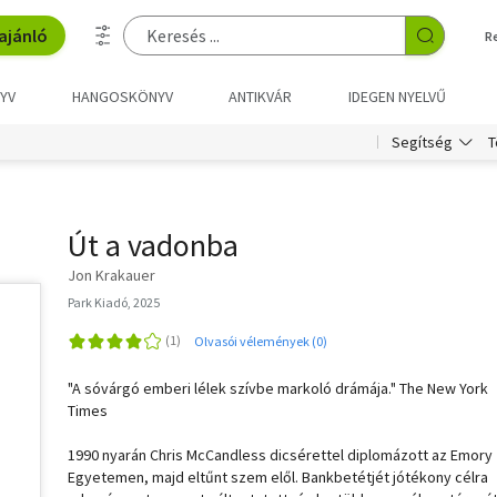
ajánló
R
YV
HANGOSKÖNYV
ANTIKVÁR
IDEGEN NYELVŰ
T
Segítség
Út a vadonba
Jon Krakauer
Park Kiadó, 2025
Olvasói vélemények (0)
"A sóvárgó emberi lélek szívbe markoló drámája." The New York
Times
1990 nyarán Chris McCandless dicsérettel diplomázott az Emory
Egyetemen, majd eltűnt szem elől. Bankbetétjét jótékony célra