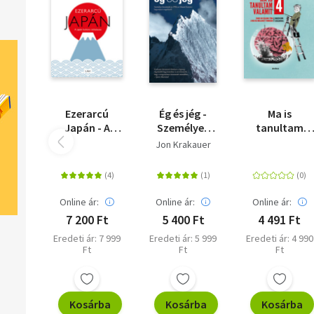
Ezerarcú
Ég és jég -
Ma is
Japán - A
Személyes
tanultam
japán kultúra
beszámoló az
valamit 4.
Jon Krakauer
útikalauza
1996-os
Mount
Everest-i
hegymászó-
Online ár:
Online ár:
Online ár:
tragédiáról
7 200 Ft
5 400 Ft
4 491 Ft
Eredeti ár: 7 999
Eredeti ár: 5 999
Eredeti ár: 4 990
Ft
Ft
Ft
Kosárba
Kosárba
Kosárba