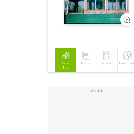
Könyv
E-könyv
Antikvár
Idegen nyel
1 db