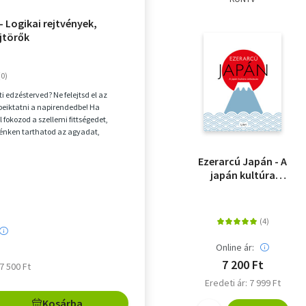
- Logikai rejtvények,
jtörők
i edzésterved? Ne felejtsd el az
 beiktatni a napirendedbe! Ha
 fokozod a szellemi fittségedet,
lénken tarthatod az agyadat,
szórako...
Ezerarcú Japán - A
japán kultúra
útikalauza
Online ár:
7 200 Ft
 7 500 Ft
Eredeti ár: 7 999 Ft
Kosárba