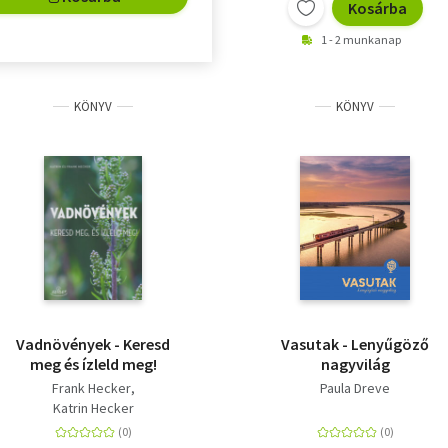
Kosárba
1 - 2 munkanap
KÖNYV
KÖNYV
Vadnövények - Keresd
Vasutak - Lenyűgöző
meg és ízleld meg!
nagyvilág
Frank Hecker
Paula Dreve
Katrin Hecker