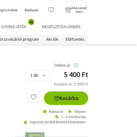
A kosarad
egisztrálok
Belépek
üres
új
GYEREKJÁTÉK
KIEGÉSZÍTŐ/AJÁNDÉK
örzsvásárlói program
Akciók
Előfizetés
Online ár:
5 400 Ft
Eredeti ár: 5 999 Ft
Kosárba
Raktáron
54 pont
1 - 2 munkanap
Ingyenes átvétel Bookline boltokban