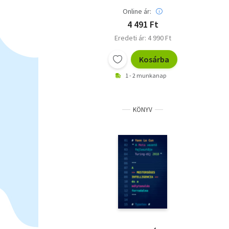
Online ár:
4 491 Ft
Eredeti ár: 4 990 Ft
Kosárba
1 - 2 munkanap
KÖNYV