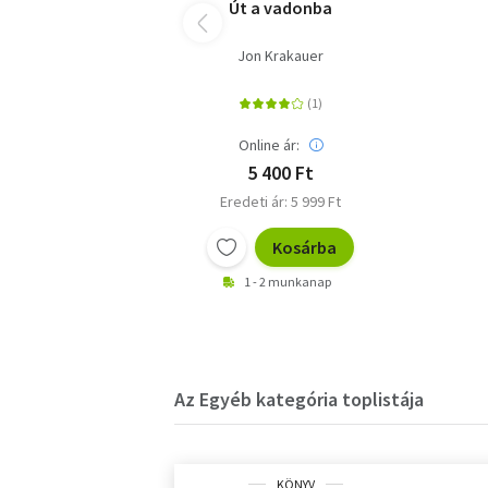
Út a vadonba
Jon Krakauer
Online ár:
5 400 Ft
Eredeti ár: 5 999 Ft
Kosárba
1 - 2 munkanap
Az Egyéb kategória toplistája
KÖNYV