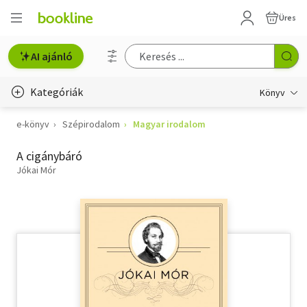
Üres
AI ajánló
Kategóriák
Könyv
e-könyv
Szépirodalom
Magyar irodalom
Életmód, egészség
A cigánybáró
Erotika
Jókai Mór
Gyermek- és ifjúsági
Hobbi, szabadidő
Irodalom
Művészet
Szakkönyv