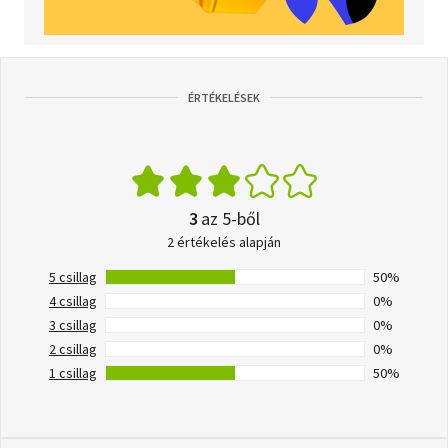
ÉRTÉKELÉSEK
3
az 5-ből
2 értékelés alapján
5 csillag
50%
4 csillag
0%
3 csillag
0%
2 csillag
0%
1 csillag
50%