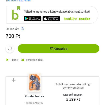
További részletek
Online ár:
700 Ft
Kosárba
7 pont
Perceken belül
Tedd kosárba mindkettőt egy
gombnyomással!
A kettő együtt:
Kiváló testek
5 599 Ft
Tompa Andrea