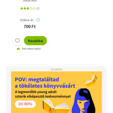
Jókai Mór
Online ár:
700 Ft
Kosárba
Perceken belül