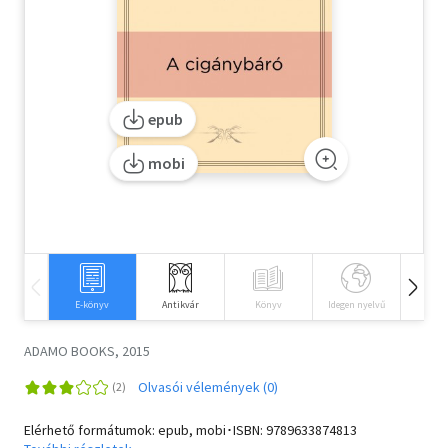
Szótár, nyelvkönyv
Tankönyv, segédkönyv
epub
Társadalomtudomány
mobi
Természettudomány
Történelem
Vallás
E-könyv
Antikvár
Könyv
Idegen nyelvű
Hangos
ADAMO BOOKS, 2015
Olvasói vélemények (0)
Elérhető formátumok: epub, mobi･ISBN:
9789633874813