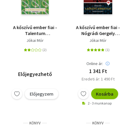
A kőszívű ember fiai -
A kőszívű ember fiai -
Talentum
Nógrádi Gergely
Diákkönyvtár
tollából - Klassz! 1.
Jókai Mór
Jókai Mór
Online ár:
1 341 Ft
Előjegyezhető
Eredeti ár: 1 490 Ft
Előjegyzem
Kosárba
2 - 3 munkanap
KÖNYV
KÖNYV