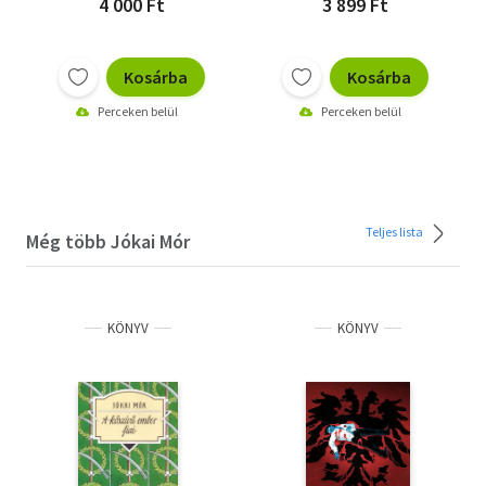
4 000 Ft
3 899 Ft
Kosárba
Kosárba
Perceken belül
Perceken belül
Teljes lista
Még több Jókai Mór
KÖNYV
KÖNYV