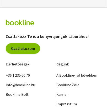
Csatlakozz Te is a könyvrajongók táborához!
Csatlakozom
Elérhetőségek
Cégünk
+36 1 235 60 70
A Bookline-ról bővebben
info@bookline.hu
Bookline Zöld
Bookline Bolt
Karrier
Impresszum