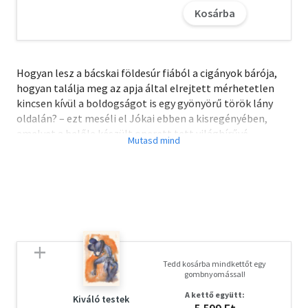
Kosárba
Hogyan lesz a bácskai földesúr fiából a cigányok bárója,
hogyan találja meg az apja által elrejtett mérhetetlen
kincsen kívül a boldogságot is egy gyönyörű török lány
oldalán? – ezt meséli el Jókai ebben a kisregényében,
amelyet a belőle készült operett tett világhírűvé.
A letöltéssel kapcsolatos kérdésekre
itt
találhat választ.
Tedd kosárba mindkettőt egy
gombnyomással!
A kettő együtt:
Kiváló testek