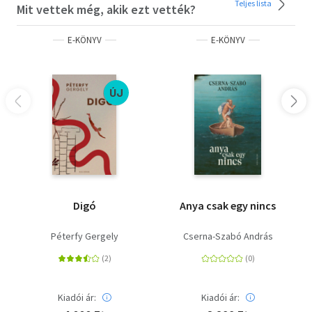
Teljes lista
Mit vettek még, akik ezt vették?
E-KÖNYV
E-KÖNYV
ÚJ
Digó
Anya csak egy nincs
Péterfy Gergely
Cserna-Szabó András
Kiadói ár:
Kiadói ár: