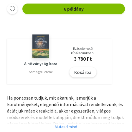
8 példány
Ez is elérhető
kínálatunkban:
3 780 Ft
A hitványság kora
Kosárba
Somogyi Ferenc
Ha pontosan tudjuk, mit akarunk, ismerjük a
körülményeket, elegendő információval rendelkezünk, és
átlátjuk mások reakcióit, akkor egyszerűen, világos
módszerek és modellek alapján, direkt módon meg tudjuk
oldani problémáinkat. De ha - mint oly sokszor az életben
- céljaink homályosak és összetettek, a környezet