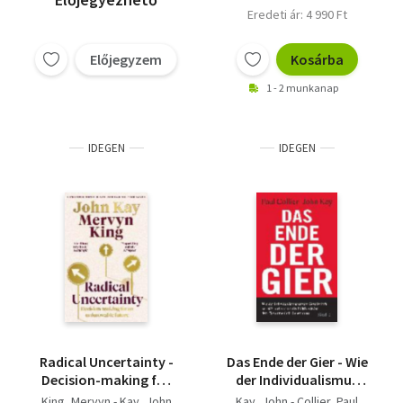
Eredeti ár: 4 990 Ft
Előjegyzem
Kosárba
1 - 2 munkanap
IDEGEN
IDEGEN
Radical Uncertainty -
Das Ende der Gier - Wie
Decision-making for
der Individualismus
an unknowable future
unsere Gesellschaft
King, Mervyn - Kay, John
Kay, John - Collier, Paul