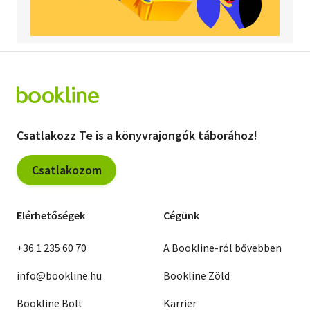
Csatlakozz Te is a könyvrajongók táborához!
Csatlakozom
Elérhetőségek
Cégünk
+36 1 235 60 70
A Bookline-ról bővebben
info@bookline.hu
Bookline Zöld
Bookline Bolt
Karrier