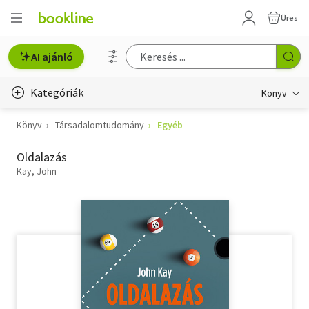
Üres
AI ajánló
Kategóriák
Könyv
Könyv
Társadalomtudomány
Egyéb
Életmód, egészség
Oldalazás
Erotika
Kay, John
Gyermek- és ifjúsági
Hobbi, szabadidő
Irodalom
Művészet
Szakkönyv