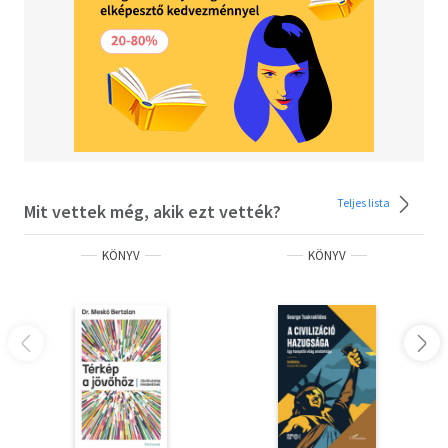
bonyolult világunkban mindez ott van, ahol megtaláljuk,
nem pedig ott, ahol keressük.
Teljes lista
Mit vettek még, akik ezt vették?
KÖNYV
KÖNYV