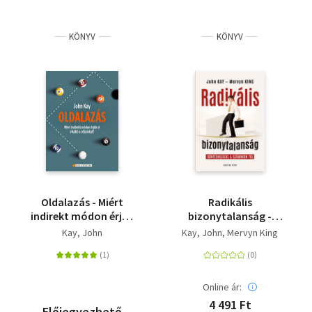
KÖNYV
KÖNYV
Oldalazás - Miért
Radikális
indirekt módon érjük
bizonytalanság -
el inkább a céljainkat?
Döntéshozatal a
Kay, John
Kay, John
Mervyn King
számokon túl
Online ár:
4 491 Ft
Előjegyezhető