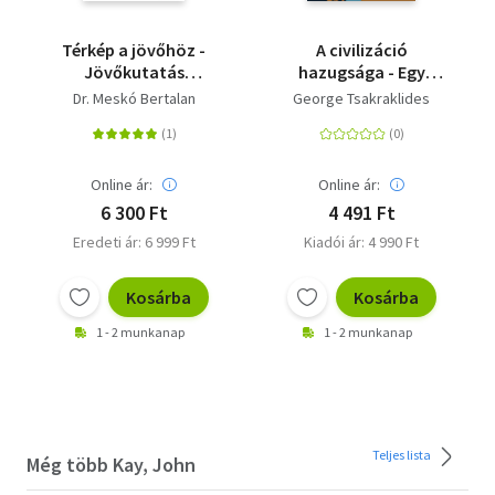
Térkép a jövőhöz -
A civilizáció
Jövőkutatás
hazugsága - Egy
mindenkinek
hanyatló világ
Dr. Meskó Bertalan
George Tsakraklides
anatómiája
Online ár:
Online ár:
6 300 Ft
4 491 Ft
Eredeti ár: 6 999 Ft
Kiadói ár: 4 990 Ft
Kosárba
Kosárba
1 - 2 munkanap
1 - 2 munkanap
Teljes lista
Még több Kay, John