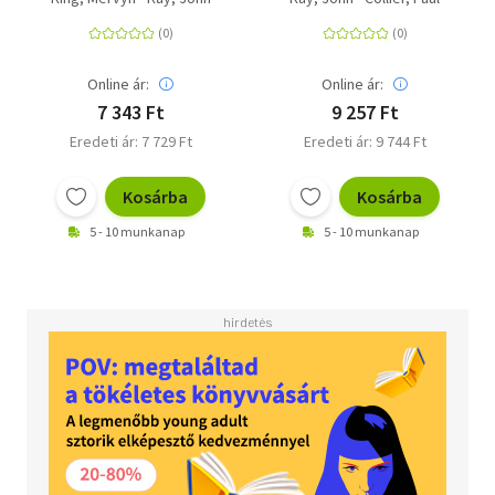
zerreißt - und warum
die Politik wieder dem
Zusammenhalt dienen
muss
Online ár:
Online ár:
7 343 Ft
9 257 Ft
Eredeti ár: 7 729 Ft
Eredeti ár: 9 744 Ft
Kosárba
Kosárba
5 - 10 munkanap
5 - 10 munkanap