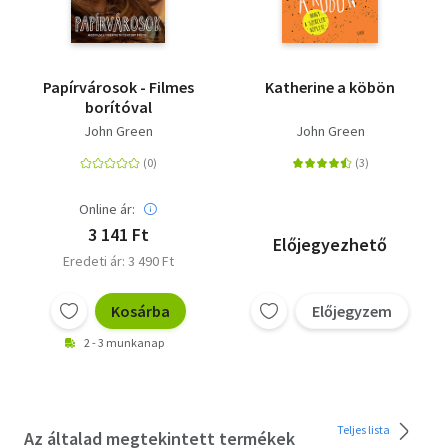
Papírvárosok - Filmes
Katherine a köbön
borítóval
John Green
John Green
Online ár:
3 141 Ft
Előjegyezhető
Eredeti ár: 3 490 Ft
Kosárba
Előjegyzem
2 - 3 munkanap
Teljes lista
Az általad megtekintett termékek