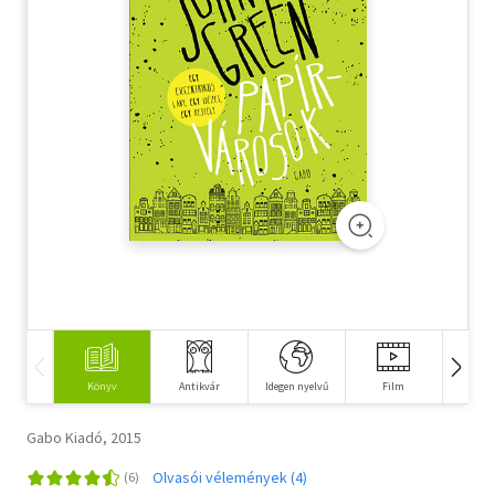
Szótár, nyelvkönyv
Tankönyv, segédkönyv
Társadalomtudomány
Természettudomány
Történelem
Vallás
Könyv
Antikvár
Idegen nyelvű
Film
Ze
Gabo Kiadó, 2015
Olvasói vélemények (4)