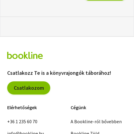
Csatlakozz Te is a könyvrajongók táborához!
Csatlakozom
Elérhetőségek
Cégünk
+36 1 235 60 70
A Bookline-ról bővebben
info@bookline.hu
Bookline Zöld