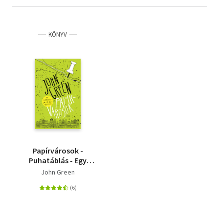
KÖNYV
Papírvárosok -
Puhatáblás - Egy
excentrikus lány, egy
John Green
idézet, egy rejtély