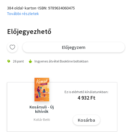
384 oldal･karton･ISBN:
9789634060475
További részletek
Előjegyezhető
Előjegyzem
26 pont
Ingyenes átvétel Bookline boltokban
Ez is elérhető kínálatunkban:
4 932 Ft
Kosársuli - Új
kihívók
Kosárba
Kollár Betti