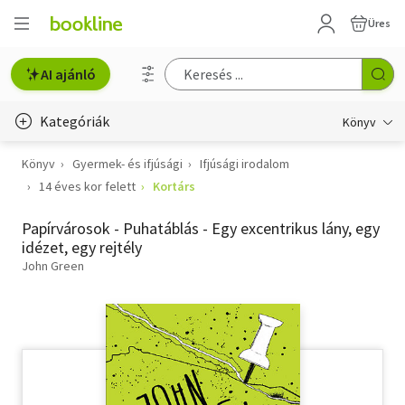
Üres
AI ajánló
Kategóriák
Könyv
Könyv
Gyermek- és ifjúsági
Ifjúsági irodalom
Életmód, egészség
14 éves kor felett
Kortárs
Erotika
Papírvárosok - Puhatáblás - Egy excentrikus lány, egy
Gyermek- és ifjúsági
idézet, egy rejtély
John Green
Hobbi, szabadidő
Irodalom
Művészet
Szakkönyv