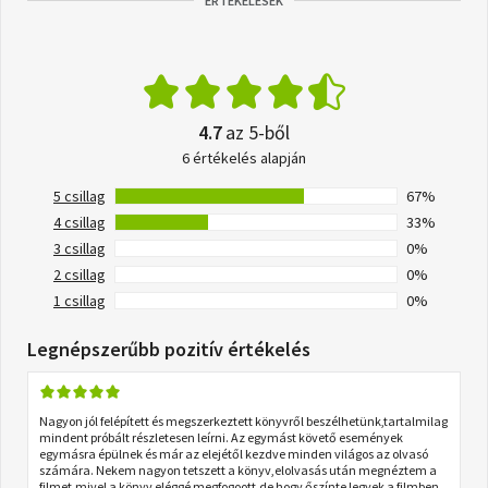
ÉRTÉKELÉSEK
4.7
az 5-ből
6 értékelés alapján
5 csillag
67%
4 csillag
33%
3 csillag
0%
2 csillag
0%
1 csillag
0%
Legnépszerűbb pozitív értékelés
Nagyon jól felépített és megszerkeztett könyvről beszélhetünk,tartalmilag
mindent próbált részletesen leírni. Az egymást követő események
egymásra épülnek és már az elejétől kezdve minden világos az olvasó
számára. Nekem nagyon tetszett a könyv,elolvasás után megnéztem a
filmet,mivel a könyv eléggé megfogoott,de hogy őszínte legyek a filmben