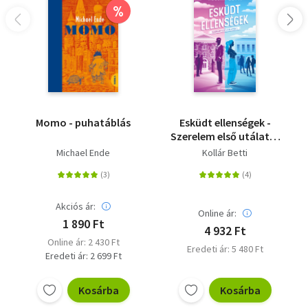
%
Momo - puhatáblás
Esküdt ellenségek -
Szerelem első utálatra
1. - (Különleges kiadás)
Michael Ende
Kollár Betti
Akciós ár:
Online ár:
1 890 Ft
4 932 Ft
Online ár: 2 430 Ft
Eredeti ár: 5 480 Ft
Eredeti ár: 2 699 Ft
Kosárba
Kosárba