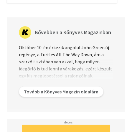
Bővebben a Könyves Magazinban
Október 10-én érkezik angolul John Green új
regénye, a Turtles All The Way Down, ám a
szerző tisztában van azzal, hogy milyen
idegőrlő is tud lenni a várakozás, ezért készült
egy kis meglepetéssel a rajongóinak.
Vlogbrothers névre hallgató Youtube-
csatornáján, ahová testvérével, Hankkel
Tovább a Könyves Magazin oldalára
közösen gyártja a kontentet, felolvasta új
regénye első fejezetét.