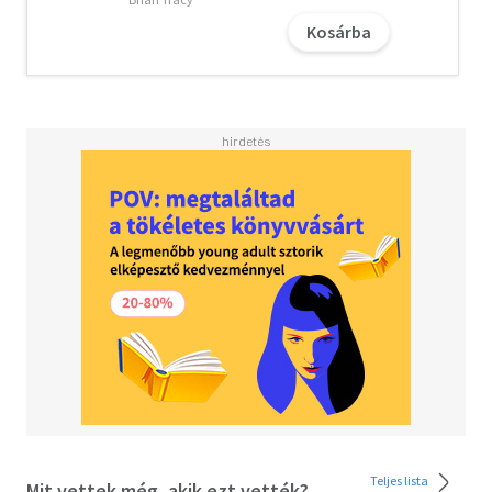
csapatot
Kosárba
- Hogyan mérd az általad kifejtett hatást és hogyan
fejlődj folyamatosan
A könyvben leírt információk nemcsak lelkesítenek,
hanem felvérteznek arra is, hogy azonnali változásokat
érhess el.
Helyezkedj el kényelmesen, utazz velünk, ígérjük mire a
végére érsz, más szemmel tekintesz majd a
környezetedre, megváltoztatod életed, és ez által a
körülötted lévő világot is. Sok sikert kívánunk!
John C. Maxwell #1 New York Times bestseller író, coach a
világ egyik legbefolyásosabb üzleti vezetőjének
választott előadó.
A kiadónál megjelent: A jó vezetők jól kérdeznek, A
fejlődés15 felbecsülhetetlen törvénye, Minden nap
számít.
Teljes lista
Mit vettek még, akik ezt vették?