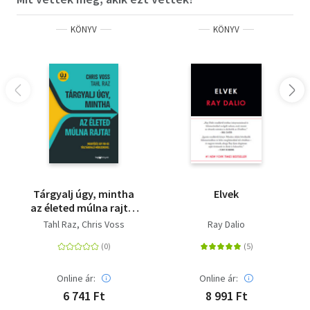
KÖNYV
KÖNYV
Tárgyalj úgy, mintha
Elvek
az életed múlna rajta!
- új kiadás - Meggyőzés
Tahl Raz
Chris Voss
Ray Dalio
egy FBI-os
túsztárgyaló
módszereivel
Online ár:
Online ár:
6 741 Ft
8 991 Ft