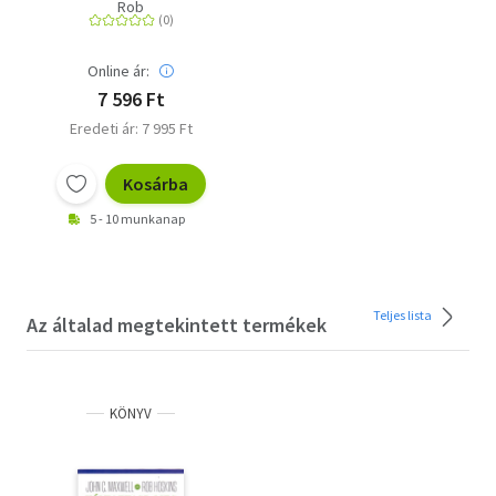
Tisch
Rob
Online ár:
7 596 Ft
Eredeti ár: 7 995 Ft
Kosárba
5 - 10 munkanap
Teljes lista
Az általad megtekintett termékek
KÖNYV