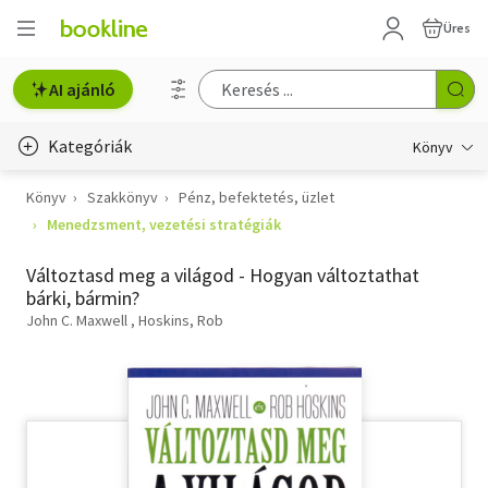
Üres
AI ajánló
Kategóriák
Könyv
Könyv
Szakkönyv
Pénz, befektetés, üzlet
Életmód, egészség
Menedzsment, vezetési stratégiák
Erotika
Változtasd meg a világod - Hogyan változtathat
Gyermek- és ifjúsági
bárki, bármin?
John C. Maxwell
Hoskins, Rob
Hobbi, szabadidő
Irodalom
Művészet
Szakkönyv