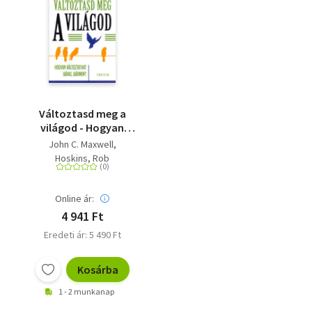
Változtasd meg a
világod - Hogyan
változtathat bárki,
John C. Maxwell
bármin?
Hoskins, Rob
Online ár:
4 941 Ft
Eredeti ár: 5 490 Ft
Kosárba
1 - 2 munkanap