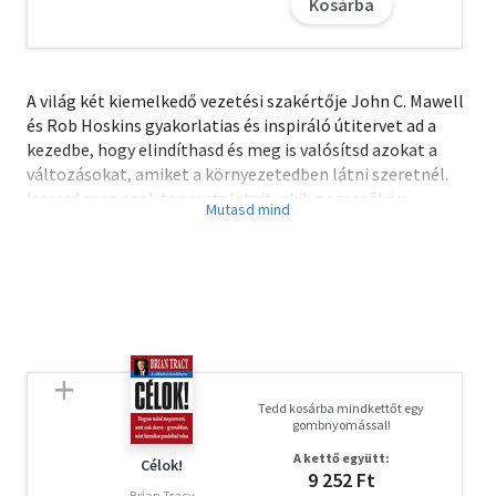
Kosárba
A világ két kiemelkedő vezetési szakértője John C. Mawell
és Rob Hoskins gyakorlatias és inspiráló útitervet ad a
kezedbe, hogy elindíthasd és meg is valósítsd azokat a
változásokat, amiket a környezetedben látni szeretnél.
Ismerd meg azok tapasztalatait, akik a szerzőkön
keresztül megosztják veled, hogyan alakították át a
közösségeiket, vállalkozásukat és hogyan változtatták
meg milliók gondolkozását, életét.
A könyv rólad szól, arról, hogy képes vagy pozitív és
maradandó hatással lenni a világra, és ehhez nem kell egy
hatalmas szervezet élén állnod.
A szerzők megmutatják:
Tedd kosárba mindkettőt egy
- Hogyan éld meg azon értékeket, amik változást
gombnyomással!
eredményeznek
A kettő együtt:
- Hogyan válj a változás katalizátorává
Célok!
9 252 Ft
- Hogyan csatlakozz be egy csapatba vagy hozz létre saját
Brian Tracy