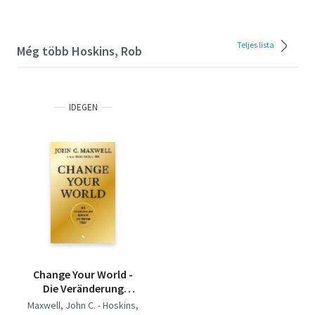
Teljes lista
Még több Hoskins, Rob
IDEGEN
Change Your World -
Die Veränderung
beginnt an deinem
Maxwell, John C. - Hoskins,