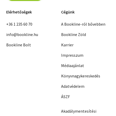
Elérhetőségek
Cégünk
+36 1 235 60 70
A Bookline-ról bővebben
info@bookline.hu
Bookline Zöld
Bookline Bolt
Karrier
Impresszum
Médiaajánlat
Könyvnagykereskedés
Adatvédelem
ÁSZF
Akadálymentesítési