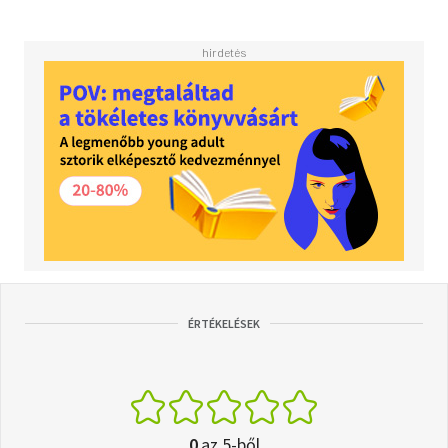
ÉRTÉKELÉSEK
0
az 5-ből