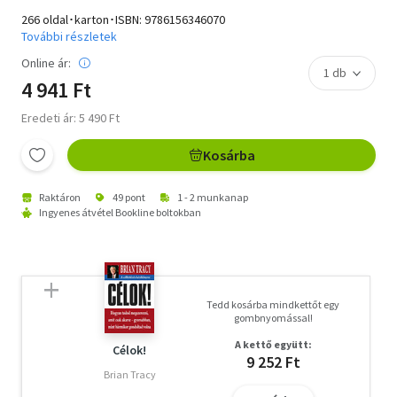
266 oldal･karton･ISBN:
9786156346070
További részletek
Online ár:
4 941 Ft
Eredeti ár: 5 490 Ft
Kosárba
Raktáron
49 pont
1 - 2 munkanap
Ingyenes átvétel Bookline boltokban
Tedd kosárba mindkettőt egy
gombnyomással!
A kettő együtt:
Célok!
9 252 Ft
Brian Tracy