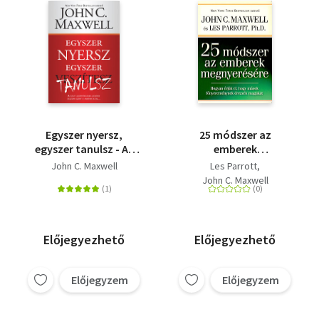
Egyszer nyersz,
25 módszer az
egyszer tanulsz - Az
emberek
élet legértékesebb
megnyerésére -
John C. Maxwell
Les Parrott
leckéire teszünk szert
Hogyan érjük el, hogy
John C. Maxwell
a hibáink által
mások
főnyereménynek
érezzék magukat
Előjegyezhető
Előjegyezhető
Előjegyzem
Előjegyzem