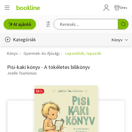
Üres
AI ajánló
Kategóriák
Könyv
Könyv
Gyermek- és ifjúsági
Leporellók, lapozók
Életmód, egészség
Pisi-kaki könyv - A tökéletes bilikönyv
Erotika
Joelle Tourlonias
Gyermek- és ifjúsági
Hobbi, szabadidő
Irodalom
Művészet
Szakkönyv