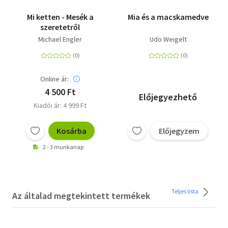
Mi ketten - Mesék a
Mia és a macskamedve
szeretetről
Michael Engler
Udo Weigelt
Online ár:
4 500 Ft
Előjegyezhető
Kiadói ár: 4 999 Ft
Kosárba
Előjegyzem
2 - 3 munkanap
Teljes lista
Az általad megtekintett termékek