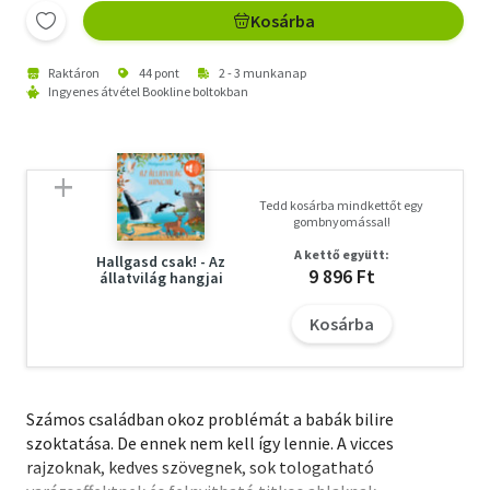
Kosárba
Raktáron
44 pont
2 - 3 munkanap
Ingyenes átvétel Bookline boltokban
Tedd kosárba mindkettőt egy
gombnyomással!
A kettő együtt:
Hallgasd csak! - Az
9 896 Ft
állatvilág hangjai
Kosárba
Számos családban okoz problémát a babák bilire
szoktatása. De ennek nem kell így lennie. A vicces
rajzoknak, kedves szövegnek, sok tologatható