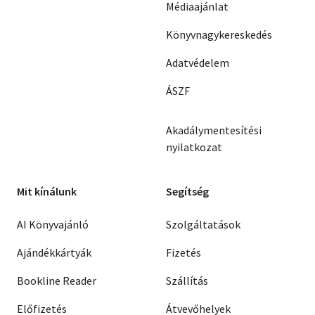
Médiaajánlat
Könyvnagykereskedés
Adatvédelem
ÁSZF
Akadálymentesítési
nyilatkozat
Mit kínálunk
Segítség
AI Könyvajánló
Szolgáltatások
Ajándékkártyák
Fizetés
Bookline Reader
Szállítás
Előfizetés
Átvevőhelyek