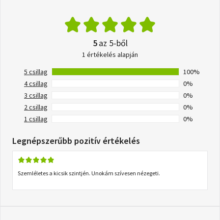
5
az 5-ből
1 értékelés alapján
5 csillag
100%
4 csillag
0%
3 csillag
0%
2 csillag
0%
1 csillag
0%
Legnépszerűbb pozitív értékelés
Szemléletes a kicsik szintjén. Unokám szívesen nézegeti.