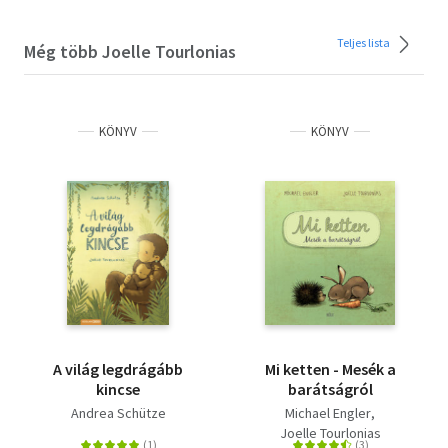
Teljes lista
Még több Joelle Tourlonias
KÖNYV
KÖNYV
A világ legdrágább
Mi ketten - Mesék a
kincse
barátságról
Andrea Schütze
Michael Engler
Joelle Tourlonias