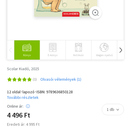
Szótár, nyelvkönyv
Tankönyv, segédkönyv
Társadalomtudomány
Természettudomány
Könyv
E-könyv
Antikvár
Idegen nyelvű
Hangos
Történelem
Scolar Kiadó, 2025
Vallás
Olvasói vélemények (1)
12 oldal･lapozó･ISBN:
9789636850128
További részletek
Online ár:
4 496 Ft
Eredeti ár: 4 995 Ft