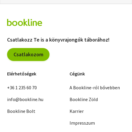
Csatlakozz Te is a könyvrajongók táborához!
Csatlakozom
Elérhetőségek
Cégünk
+36 1 235 60 70
A Bookline-ról bővebben
info@bookline.hu
Bookline Zöld
Bookline Bolt
Karrier
Impresszum