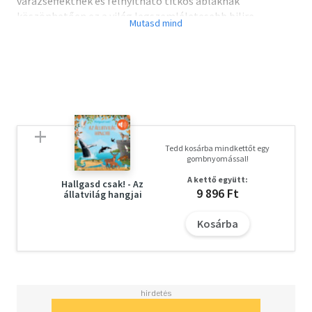
varázseffektnek és felnyitható titkos ablaknak
köszönhetően ez a világ legszemléletesebb bilire
szoktató olvasmánya! A gyerekek megértik, mi történik
bilizés-vécézés közben, és kedvet is kapnak az
utánzáshoz.
Olvasd el mások véleményét is!
Tedd kosárba mindkettőt egy
gombnyomással!
A kettő együtt:
Hallgasd csak! - Az
9 896 Ft
állatvilág hangjai
Kosárba