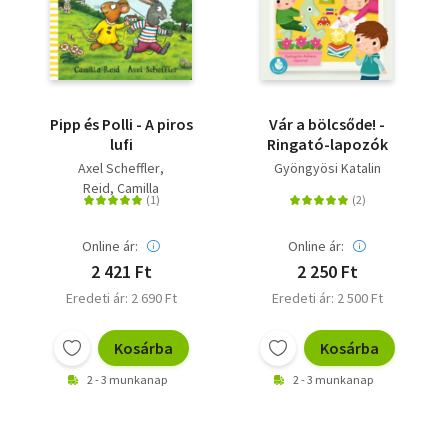
Pipp és Polli - A piros
Vár a bölcsőde! -
lufi
Ringató-lapozók
Axel Scheffler
Gyöngyösi Katalin
Reid, Camilla
Online ár:
Online ár:
2 421 Ft
2 250 Ft
Eredeti ár: 2 690 Ft
Eredeti ár: 2 500 Ft
Kosárba
Kosárba
2 - 3 munkanap
2 - 3 munkanap