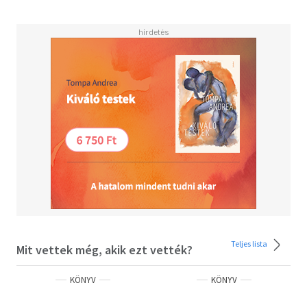
saját, imádni való társaidat a varázsvilágból.
Teljes lista
Mit vettek még, akik ezt vették?
KÖNYV
KÖNYV