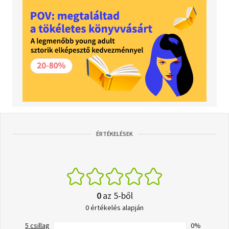
ÉRTÉKELÉSEK
0
az 5-ből
0 értékelés alapján
5 csillag
0%