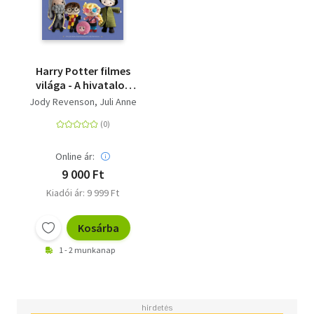
Harry Potter filmes
világa - A hivatalos
amigurumi
Jody Revenson
Juli Anne
horgolókönyv
Online ár:
9 000 Ft
Kiadói ár: 9 999 Ft
Kosárba
1 - 2 munkanap