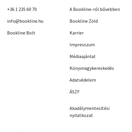
+36 1 235 60 70
A Bookline-ról bővebben
info@bookline.hu
Bookline Zöld
Bookline Bolt
Karrier
Impresszum
Médiaajánlat
Könyvnagykereskedés
Adatvédelem
ÁSZF
Akadálymentesítési
nyilatkozat