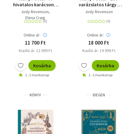
hivatalos karácsonyi
varázslatos tárgy -
szakácskönyv
Káprázatos kellékek a
Jody Revenson
Jody Revenson
filmek világából
Elena Craig
Online ár:
Online ár:
11 700 Ft
18 000 Ft
Kiadói ár: 12 999 Ft
Kiadói ár: 19 999 Ft
Kosárba
Kosárba
1 - 2 munkanap
1 - 2 munkanap
KÖNYV
IDEGEN