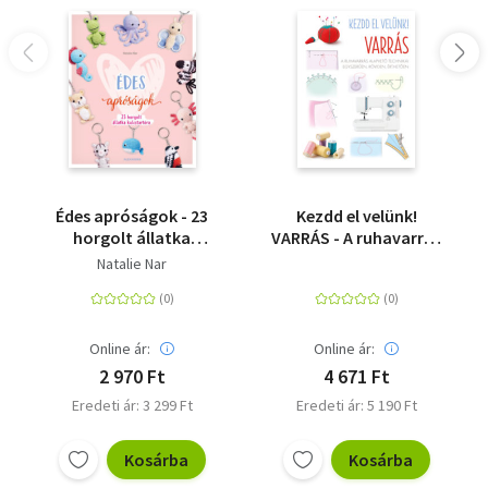
Édes apróságok - 23
Kezdd el velünk!
horgolt állatka
VARRÁS - A ruhavarrás
kulcstartóra
alapvető technikái
Natalie Nar
egyszerűen, röviden,
érthetően
Online ár:
Online ár:
2 970 Ft
4 671 Ft
Eredeti ár: 3 299 Ft
Eredeti ár: 5 190 Ft
Kosárba
Kosárba