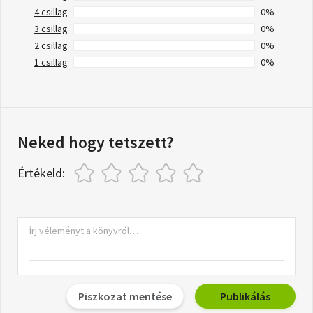
4 csillag
0%
3 csillag
0%
2 csillag
0%
1 csillag
0%
Neked hogy tetszett?
Értékeld:
Piszkozat mentése
Publikálás