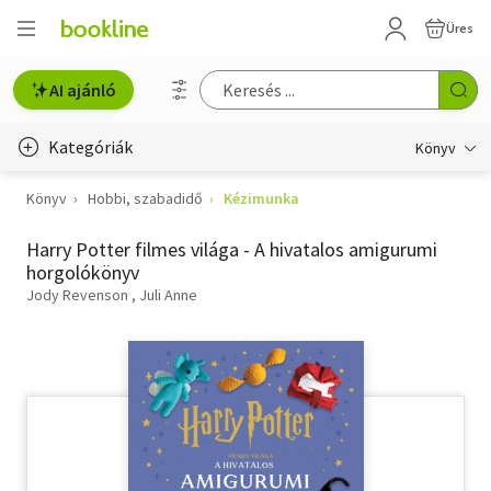
Üres
AI ajánló
Kategóriák
Könyv
Könyv
Hobbi, szabadidő
Kézimunka
Életmód, egészség
Harry Potter filmes világa - A hivatalos amigurumi
Erotika
horgolókönyv
Gyermek- és ifjúsági
Jody Revenson
Juli Anne
Hobbi, szabadidő
Irodalom
Művészet
Szakkönyv