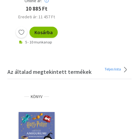
Online ár:
10 885 Ft
Eredeti ár: 11 457 Ft
Kosárba
5 - 10 munkanap
Teljes lista
Az általad megtekintett termékek
KÖNYV