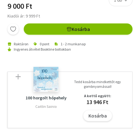
9 000 Ft
Kiadói ár: 9 999 Ft
Kosárba
Raktáron
0 pont
1 - 2 munkanap
Ingyenes átvétel Bookline boltokban
Tedd kosárba mindkettőt egy
gombnyomással!
A kettő együtt:
100 horgolt hópehely
13 946 Ft
Caitlin Sainio
Kosárba