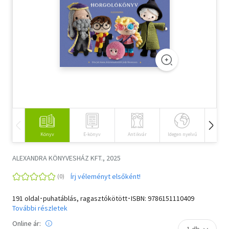
Szótár, nyelvkönyv
Tankönyv, segédkönyv
Társadalomtudomány
Természettudomány
Történelem
Vallás
Könyv
E-könyv
Antikvár
Idegen nyelvű
Hangos
ALEXANDRA KÖNYVESHÁZ KFT., 2025
Írj véleményt elsőként!
191 oldal･puhatáblás, ragasztókötött･ISBN:
9786151110409
További részletek
Online ár: