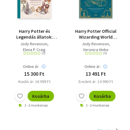
Harry Potter és
Harry Potter Official
Legendás állatok:
Wizarding World
Hivatalos
Cookbook
Jody Revenson
Jody Revenson
varázslóvilág
Elena P. Craig
Veronica Hinke
szakácskönyv
Online ár:
Online ár:
15 300 Ft
13 491 Ft
Kiadói ár: 16 999 Ft
Eredeti ár: 14 990 Ft
Kosárba
Kosárba
1 - 2 munkanap
1 - 2 munkanap