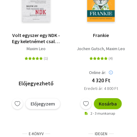
Volt egyszer egy NDK -
Frankie
Egy keletnémet család
története
Maxim Leo
Jochen Gutsch
Maxim Leo
Online ár:
4 320 Ft
Előjegyezhető
Eredeti ár: 4 800 Ft
Előjegyzem
Kosárba
2 - 3 munkanap
E-KÖNYV
IDEGEN