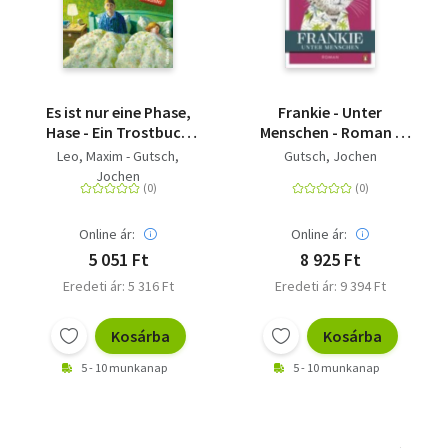
Es ist nur eine Phase,
Frankie - Unter
Hase - Ein Trostbuch
Menschen - Roman -
für
Ein kleiner Kater
Leo, Maxim - Gutsch,
Gutsch, Jochen
Alterspubertierende
eroberte die Herzen
Jochen
der Leser auf der
ganzen Welt. Endlich
kehrt Frankie zurück!
Online ár:
Online ár:
5 051 Ft
8 925 Ft
Eredeti ár: 5 316 Ft
Eredeti ár: 9 394 Ft
Kosárba
Kosárba
5 - 10 munkanap
5 - 10 munkanap