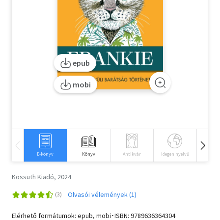
Szótár, nyelvkönyv
Tankönyv, segédkönyv
Társadalomtudomány
epub
Természettudomány
mobi
Történelem
Vallás
E-könyv
Könyv
Antikvár
Idegen nyelvű
Hangos
Kossuth Kiadó, 2024
Olvasói vélemények (1)
Elérhető formátumok: epub, mobi･ISBN:
9789636364304