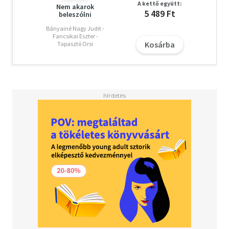
A kettő együtt:
az útról, amely visszavezet az életbe.
Nem akarok
5 489 Ft
beleszólni
A letöltéssel kapcsolatos kérdésekre
itt
találhat választ.
Bányainé Nagy Judit -
Fancsikai Eszter -
Kosárba
Tapasztó Orsi
Olvasd el mások véleményét is!