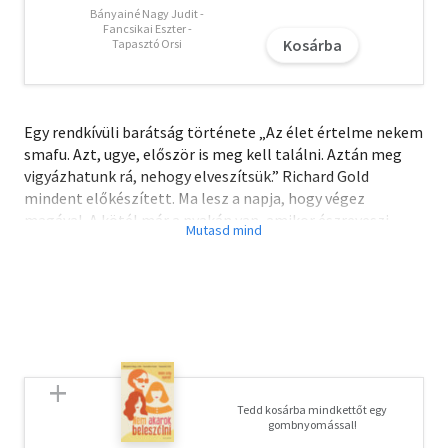
Bányainé Nagy Judit -
Fancsikai Eszter -
Kosárba
Tapasztó Orsi
Egy rendkívüli barátság története „Az élet értelme nekem
smafu. Azt, ugye, először is meg kell találni. Aztán meg
vigyázhatunk rá, nehogy elveszítsük.” Richard Gold
mindent előkészített. Ma lesz a napja, hogy végez
magával. A kötél már a nyakán van, amikor észreveszi,
hogy az ablaka előtt egy vézna kandúr nagy érdeklődéssel
bámulja őt. Goldot ez teljesen összezavarja. Aztán a
kandúr be is költözik hozzá, merthogy Goldnak nagy
tévéje, „irtó” puha ágya van, és az ennivalót mindig
hajszálpontosan a megfelelő időben szolgálja fel. Ezzel
különös barátság veszi kezdetét két kívülálló között,
akiknek legalább az egyike szilárdan hisz abban, hogy az
életben van happy end. Egy férfi meg akar halni. Egy
Tedd kosárba mindkettőt egy
kandúr otthont keres. Megható, ugyanakkor páratlan
gombnyomással!
humorral átszőtt történet egy rendkívüli barátságról, és