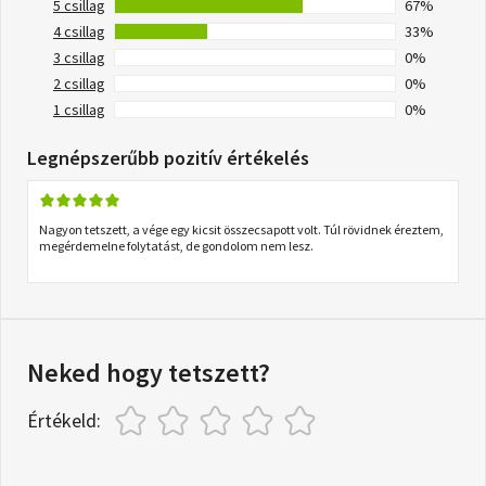
5 csillag
67%
4 csillag
33%
3 csillag
0%
2 csillag
0%
1 csillag
0%
Legnépszerűbb pozitív értékelés
Nagyon tetszett, a vége egy kicsit összecsapott volt. Túl rövidnek éreztem,
megérdemelne folytatást, de gondolom nem lesz.
Neked hogy tetszett?
Értékeld: