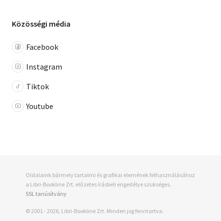
Közösségi média
Facebook
Instagram
Tiktok
Youtube
Oldalaink bármely tartalmi és grafikai elemének felhasználásához
a Libri-Bookline Zrt. előzetes írásbeli engedélye szükséges.
SSL tanúsítvány
© 2001 - 2026, Libri-Bookline Zrt. Minden jog fenntartva.