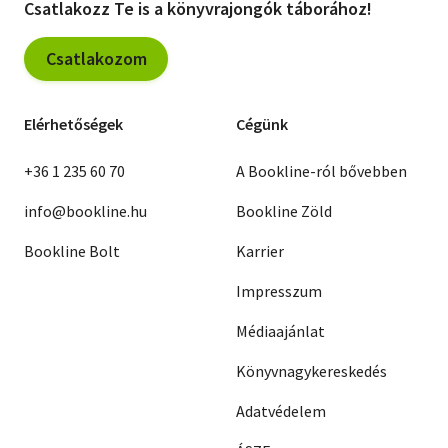
Csatlakozz Te is a könyvrajongók táborához!
Csatlakozom
Elérhetőségek
Cégünk
+36 1 235 60 70
A Bookline-ról bővebben
info@bookline.hu
Bookline Zöld
Bookline Bolt
Karrier
Impresszum
Médiaajánlat
Könyvnagykereskedés
Adatvédelem