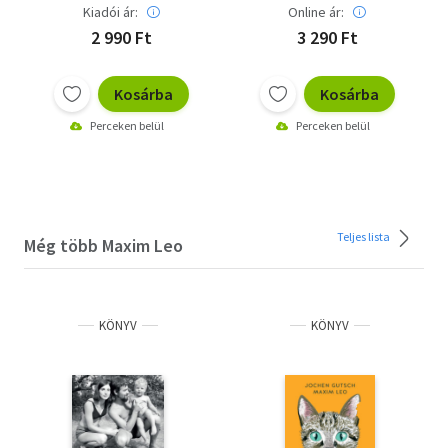
Kiadói ár:
Online ár:
2 990 Ft
3 290 Ft
Kosárba
Kosárba
Perceken belül
Perceken belül
Teljes lista
Még több Maxim Leo
KÖNYV
KÖNYV