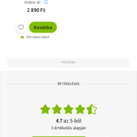
Online ár:
2 890 Ft
Kosárba
Perceken belül
ÉRTÉKELÉSEK
4.7
az 5-ből
3 értékelés alapján