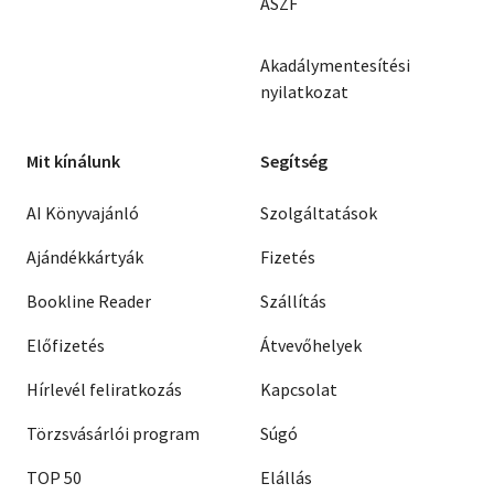
ÁSZF
Akadálymentesítési
nyilatkozat
Mit kínálunk
Segítség
AI Könyvajánló
Szolgáltatások
Ajándékkártyák
Fizetés
Bookline Reader
Szállítás
Előfizetés
Átvevőhelyek
Hírlevél feliratkozás
Kapcsolat
Törzsvásárlói program
Súgó
TOP 50
Elállás