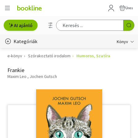
Üres
AI ajánló
Kategóriák
Könyv
e-könyv
Szórakoztató irodalom
Humoros, Szatíra
Életmód, egészség
Frankie
Erotika
Maxim Leo
Jochen Gutsch
Gyermek- és ifjúsági
Hobbi, szabadidő
Irodalom
Művészet
Szakkönyv