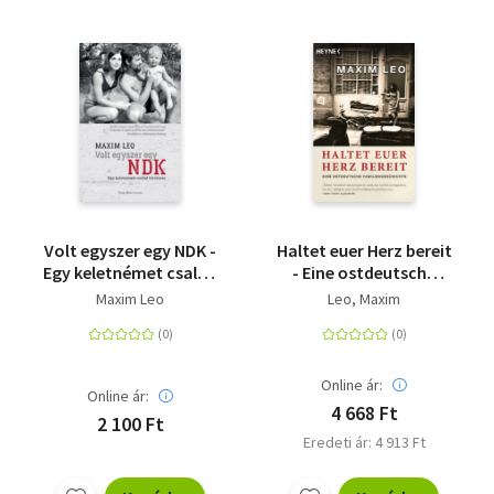
Volt egyszer egy NDK -
Haltet euer Herz bereit
Egy keletnémet család
- Eine ostdeutsche
története
Familiengeschichte
Maxim Leo
Leo, Maxim
Online ár:
Online ár:
4 668 Ft
2 100 Ft
Eredeti ár: 4 913 Ft