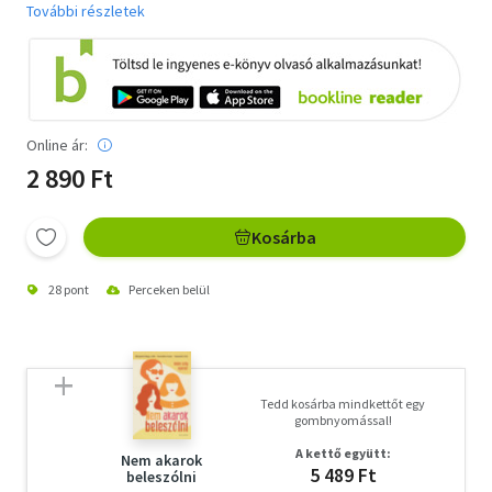
További részletek
Online ár:
2 890 Ft
Kosárba
28 pont
Perceken belül
Tedd kosárba mindkettőt egy
gombnyomással!
A kettő együtt:
Nem akarok
5 489 Ft
beleszólni