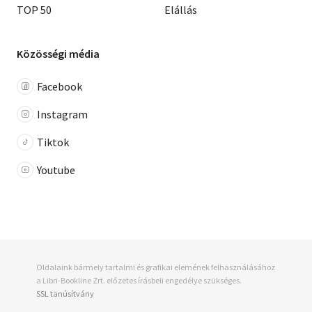
TOP 50
Elállás
Közösségi média
Facebook
Instagram
Tiktok
Youtube
Oldalaink bármely tartalmi és grafikai elemének felhasználásához
a Libri-Bookline Zrt. előzetes írásbeli engedélye szükséges.
SSL tanúsítvány