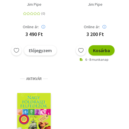
Corsairs
Jim Pipe
Jim Pipe
Online ár:
Online ár:
3 490 Ft
3 200 Ft
Előjegyzem
Kosárba
6 - 8 munkanap
ANTIKVÁR