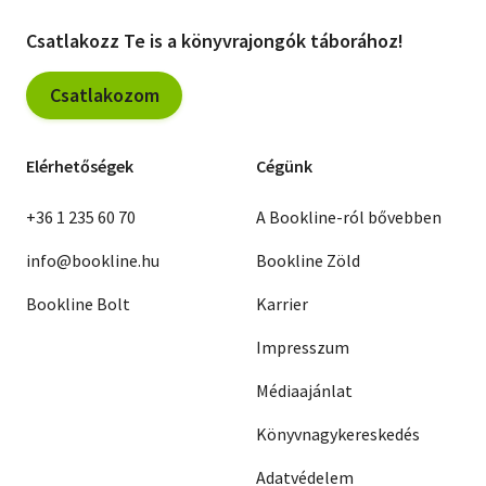
Csatlakozz Te is a könyvrajongók táborához!
Csatlakozom
Elérhetőségek
Cégünk
+36 1 235 60 70
A Bookline-ról bővebben
info@bookline.hu
Bookline Zöld
Bookline Bolt
Karrier
Impresszum
Médiaajánlat
Könyvnagykereskedés
Adatvédelem