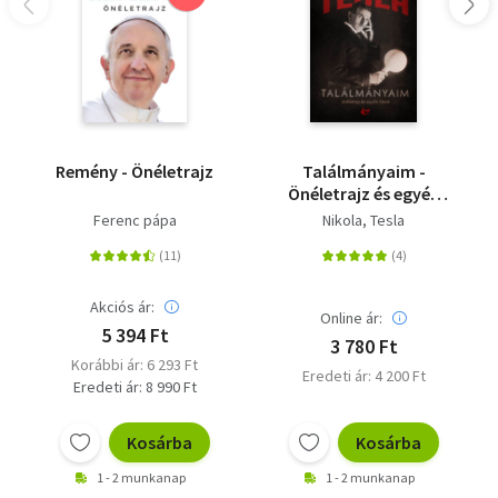
Remény - Önéletrajz
Találmányaim -
Önéletrajz és egyéb
írások
Ferenc pápa
Nikola, Tesla
Akciós ár:
Online ár:
5 394 Ft
3 780 Ft
Korábbi ár: 6 293 Ft
Eredeti ár: 4 200 Ft
Eredeti ár: 8 990 Ft
Kosárba
Kosárba
1 - 2 munkanap
1 - 2 munkanap