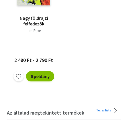
Nagy földrajzi
felfedezők
Jim Pipe
2 480 Ft - 2 790 Ft
6 példány
Teljes lista
Az általad megtekintett termékek