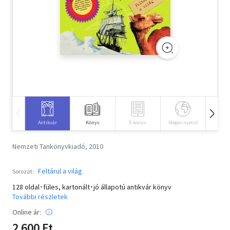
Szótár, nyelvkönyv
Tankönyv, segédkönyv
Társadalomtudomány
Természettudomány
Történelem
Antikvár
Könyv
E-könyv
Idegen nyelvű
Hangos
Vallás
Nemzeti Tankönyvkiadó, 2010
Feltárul a világ
Sorozat:
128 oldal･füles, kartonált･jó állapotú antikvár könyv
További részletek
Online ár:
2 600 Ft