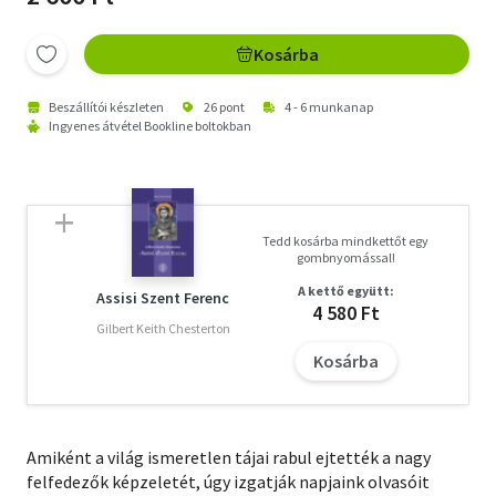
Kosárba
Beszállítói készleten
26 pont
4 - 6 munkanap
Ingyenes átvétel Bookline boltokban
Tedd kosárba mindkettőt egy
gombnyomással!
A kettő együtt:
Assisi Szent Ferenc
4 580 Ft
Gilbert Keith Chesterton
Kosárba
Amiként a világ ismeretlen tájai rabul ejtették a nagy
felfedezők képzeletét, úgy izgatják napjaink olvasóit