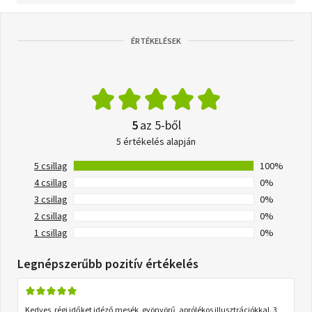
ÉRTÉKELÉSEK
5
az 5-ből
5 értékelés alapján
5 csillag
100%
4 csillag
0%
3 csillag
0%
2 csillag
0%
1 csillag
0%
Legnépszerűbb pozitív értékelés
Kedves, régi időket idéző mesék, gyönyörű, aprólékos illusztrációkkal. 3