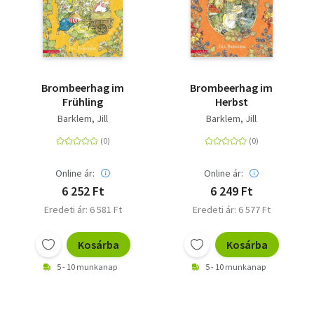
Brombeerhag im
Brombeerhag im
Frühling
Herbst
Barklem, Jill
Barklem, Jill
Online ár:
Online ár:
6 252 Ft
6 249 Ft
Eredeti ár: 6 581 Ft
Eredeti ár: 6 577 Ft
Kosárba
Kosárba
5 - 10 munkanap
5 - 10 munkanap