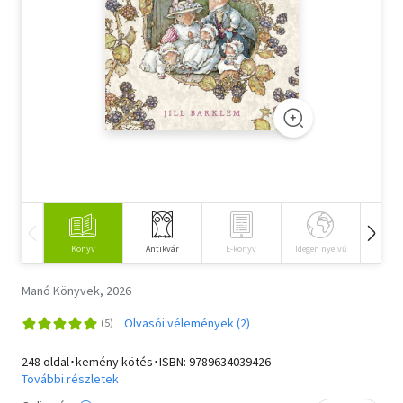
Szótár, nyelvkönyv
Tankönyv, segédkönyv
Társadalomtudomány
Természettudomány
Történelem
Vallás
Könyv
Antikvár
E-könyv
Idegen nyelvű
Hangos
Manó Könyvek, 2026
Olvasói vélemények (2)
248 oldal･kemény kötés･ISBN:
9789634039426
További részletek