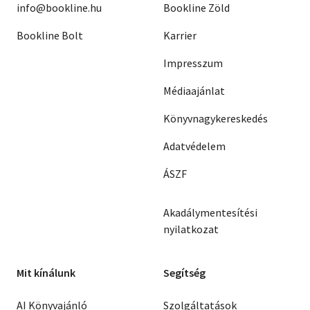
info@bookline.hu
Bookline Zöld
Bookline Bolt
Karrier
Impresszum
Médiaajánlat
Könyvnagykereskedés
Adatvédelem
ÁSZF
Akadálymentesítési
nyilatkozat
Mit kínálunk
Segítség
AI Könyvajánló
Szolgáltatások