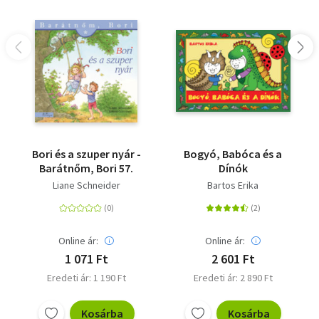
Bori és a szuper nyár -
Bogyó, Babóca és a
Barátnőm, Bori 57.
Dínók
Liane Schneider
Bartos Erika
Online ár:
Online ár:
1 071 Ft
2 601 Ft
Eredeti ár: 1 190 Ft
Eredeti ár: 2 890 Ft
Kosárba
Kosárba