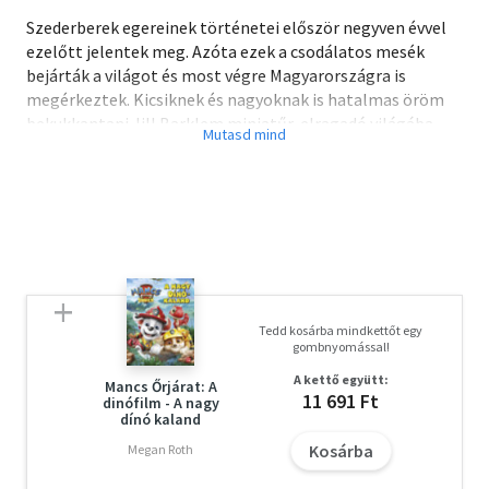
Szederberek egereinek történetei először negyven évvel
ezelőtt jelentek meg. Azóta ezek a csodálatos mesék
bejárták a világot és most végre Magyarországra is
megérkeztek. Kicsiknek és nagyoknak is hatalmas öröm
bekukkantani Jill Barklem miniatűr, elragadó világába,
hosszan elidőzni a részletgazdag képeken és együtt
izgulni a szereplőkkel kalandjaik során. Nyolc varázslatos
történet a szerző előszavával végre magyarul is!
Olvasd el mások véleményét is!
Tedd kosárba mindkettőt egy
gombnyomással!
A kettő együtt:
Mancs Őrjárat: A
11 691 Ft
dinófilm - A nagy
dínó kaland
Kosárba
Megan Roth