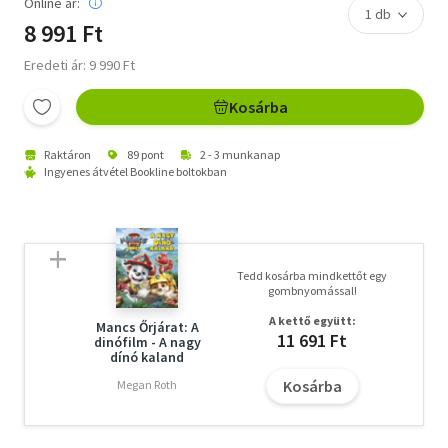
Online ár:
8 991 Ft
Eredeti ár: 9 990 Ft
Kosárba
Raktáron
89 pont
2 - 3 munkanap
Ingyenes átvétel Bookline boltokban
Tedd kosárba mindkettőt egy
gombnyomással!
A kettő együtt:
Mancs Őrjárat: A
11 691 Ft
dinófilm - A nagy
dínó kaland
Kosárba
Megan Roth