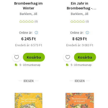
Brombeerhag im
Ein Jahr in
Winter
Brombeerhag -
Liebevoll neu
Barklem, Jill
Barklem, Jill
gestaltete Ausgabe
des beliebten
Jahreszeiten-
Schubers
Online ár:
Online ár:
6 245 Ft
8 629 Ft
Eredeti ár: 6 573 Ft
Eredeti ár: 9 083 Ft
Kosárba
Kosárba
5 - 10 munkanap
5 - 10 munkanap
IDEGEN
IDEGEN