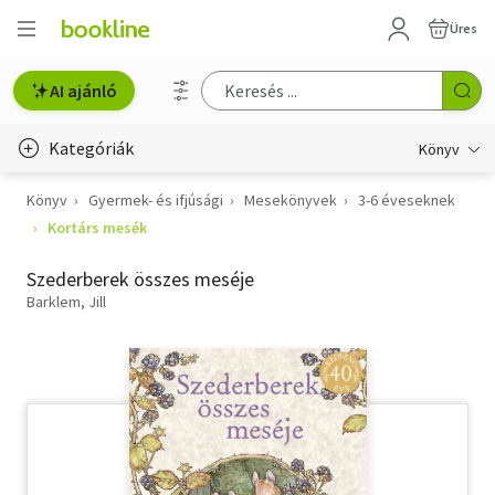
Üres
AI ajánló
Kategóriák
Könyv
Könyv
Gyermek- és ifjúsági
Mesekönyvek
3-6 éveseknek
Életmód, egészség
Kortárs mesék
Erotika
Szederberek összes meséje
Gyermek- és ifjúsági
Barklem, Jill
Hobbi, szabadidő
Irodalom
Művészet
Szakkönyv