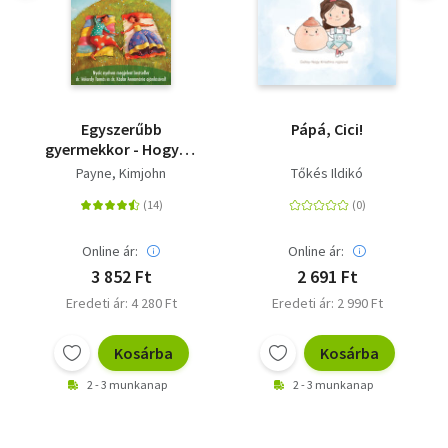
Egyszerűbb
Pápá, Cici!
gyermekkor - Hogyan
neveljünk
Payne, Kimjohn
Tőkés Ildikó
nyugodtabb,
boldogabb,
magabiztosabb
gyerekeket?
Online ár:
Online ár:
3 852 Ft
2 691 Ft
Eredeti ár: 4 280 Ft
Eredeti ár: 2 990 Ft
Kosárba
Kosárba
2 - 3 munkanap
2 - 3 munkanap