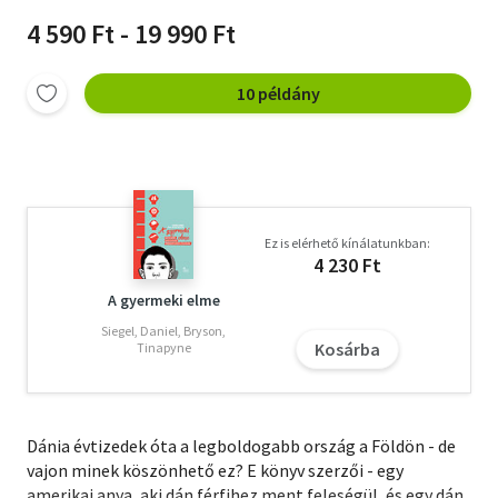
4 590 Ft - 19 990 Ft
10 példány
Ez is elérhető kínálatunkban:
4 230 Ft
A gyermeki elme
Siegel, Daniel, Bryson,
Kosárba
Tinapyne
Dánia évtizedek óta a legboldogabb ország a Földön - de
vajon minek köszönhető ez? E könyv szerzői - egy
amerikai anya, aki dán férfihez ment feleségül, és egy dán