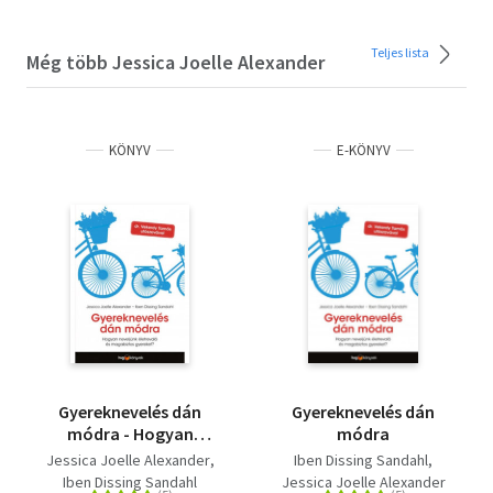
Teljes lista
Még több Jessica Joelle Alexander
KÖNYV
E-KÖNYV
Gyereknevelés dán
Gyereknevelés dán
módra - Hogyan
módra
neveljünk életrevaló és
Jessica Joelle Alexander
Iben Dissing Sandahl
magabiztos gyereket?
Iben Dissing Sandahl
Jessica Joelle Alexander