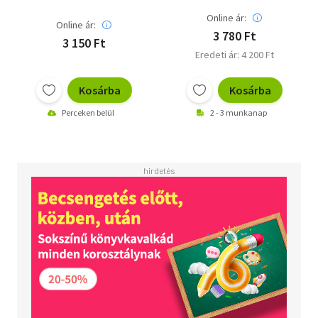
kiegyensúlyozott
felnőttekké váljanak?
Online ár:
Online ár:
3 780 Ft
3 150 Ft
Eredeti ár: 4 200 Ft
Kosárba
Kosárba
Perceken belül
2 - 3 munkanap