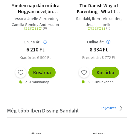
Minden nap dán módra
The Danish Way of
- Hogyan neveljünk
Parenting - What the
önálló és felszabadult
Happiest People in the
Jessica Joelle Alexander
Sandahl, Iben - Alexander,
gyereket?
World Know about
Camilla Semlov Andersson
Jessica Joelle
Raising Confident,
Capable Kids
Online ár:
Online ár:
6 210 Ft
8 334 Ft
Kiadói ár: 6 900 Ft
Eredeti ár: 8 772 Ft
Kosárba
Kosárba
2 - 3 munkanap
5 - 10 munkanap
Teljes lista
Még több Iben Dissing Sandahl