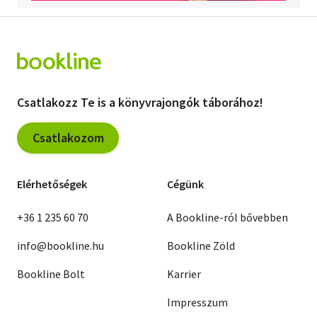
Csatlakozz Te is a könyvrajongók táborához!
Csatlakozom
Elérhetőségek
Cégünk
+36 1 235 60 70
A Bookline-ról bővebben
info@bookline.hu
Bookline Zöld
Bookline Bolt
Karrier
Impresszum