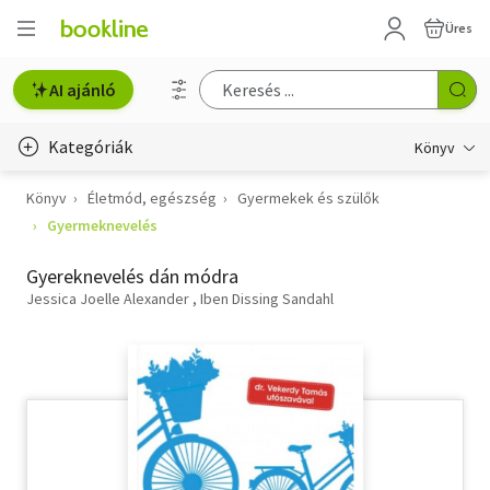
Üres
AI ajánló
Kategóriák
Könyv
Könyv
Életmód, egészség
Gyermekek és szülők
Életmód, egészség
Gyermeknevelés
Erotika
Gyereknevelés dán módra
Gyermek- és ifjúsági
Jessica Joelle Alexander
Iben Dissing Sandahl
Hobbi, szabadidő
Irodalom
Művészet
Szakkönyv