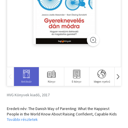
Szótár, nyelvkönyv
Tankönyv, segédkönyv
Társadalomtudomány
Természettudomány
Történelem
Vallás
Antikvár
Könyv
E-könyv
Idegen nyelvű
Hangos
HVG Könyvek kiadó, 2017
Eredeti név: The Danish Way of Parenting: What the Happiest
People in the World Know About Raising Confident, Capable Kids
További részletek