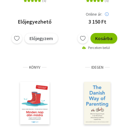
Online ár:
Előjegyezhető
3 150 Ft
Előjegyzem
Kosárba
Perceken belül
KÖNYV
IDEGEN