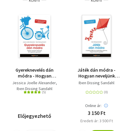
KÖNYV
KÖNYV
Gyereknevelés dán
Játék dán módra -
módra - Hogyan
Hogyan neveljünk
neveljünk életrevaló és
kiegyensúlyozott,
Jessica Joelle Alexander
Iben Dissing Sandahl
magabiztos gyereket?
érzelmileg rugalmas
Iben Dissing Sandahl
gyereket a szabad
játék segítségével
Online ár:
3 150 Ft
Előjegyezhető
Eredeti ár: 3 500 Ft