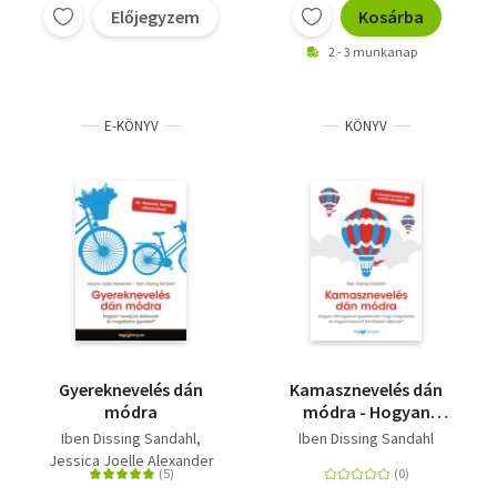
Előjegyzem
Kosárba
2 - 3 munkanap
E-KÖNYV
KÖNYV
Gyereknevelés dán
Kamasznevelés dán
módra
módra - Hogyan
támogassuk
Iben Dissing Sandahl
Iben Dissing Sandahl
gyerekeinket, hogy
Jessica Joelle Alexander
magabiztos és