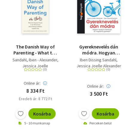
The Danish Way of
Gyereknevelés dán
Parenting - What the
módra. Hogyan
Happiest People in the
neveljünk életrevaló és
Sandahl, Iben - Alexander,
Iben Dissing Sandahl
World Know about
magabiztos gyereket?
Jessica Joelle
Jessica Joelle Alexander
Raising Confident,
Capable Kids
Online ár:
Online ár:
8 334 Ft
3 500 Ft
Eredeti ár: 8 772 Ft
Kosárba
Kosárba
5 - 10 munkanap
Perceken belül