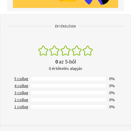
ÉRTÉKELÉSEK
0
az 5-ből
0 értékelés alapján
5 csillag
0%
4 csillag
0%
3 csillag
0%
2 csillag
0%
1 csillag
0%