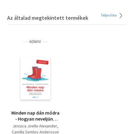
Teljes lista
Az általad megtekintett termékek
KÖNYV
Minden nap dán módra
- Hogyan neveljünk
önálló és felszabadult
Jessica Joelle Alexander
gyereket?
Camilla Semlov Andersson