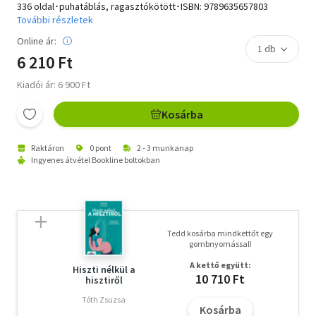
336 oldal･puhatáblás, ragasztókötött･ISBN:
9789635657803
További részletek
Online ár:
6 210 Ft
Kiadói ár: 6 900 Ft
Kosárba
Raktáron
0 pont
2 - 3 munkanap
Ingyenes átvétel Bookline boltokban
Tedd kosárba mindkettőt egy
gombnyomással!
A kettő együtt:
Hiszti nélkül a
10 710 Ft
hisztiről
Tóth Zsuzsa
Kosárba