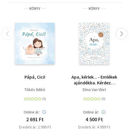
KÖNYV
KÖNYV
Pápá, Cici!
Apa, kérlek... - Emlékek
ajándékba. Kérdezz-
felelek a régi időkről,
Tőkés Ildikó
Elma Van Vliet
napjainkról és sok
minden másról.
Online ár:
Online ár:
2 691 Ft
4 500 Ft
Eredeti ár: 2 990 Ft
Eredeti ár: 4 999 Ft