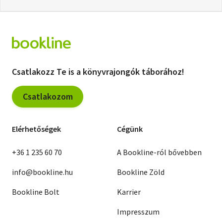
Csatlakozz Te is a könyvrajongók táborához!
Csatlakozom
Elérhetőségek
Cégünk
+36 1 235 60 70
A Bookline-ról bővebben
info@bookline.hu
Bookline Zöld
Bookline Bolt
Karrier
Impresszum