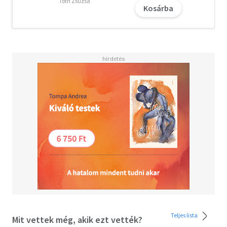
egyaránt), és megteremthetjük a dán hygge, vagyis a
Tóth Zsuzsa
Kosárba
meghitt együttlét pillanatait.
Teljes lista
Mit vettek még, akik ezt vették?