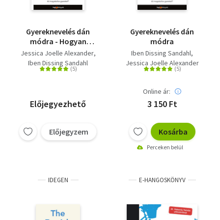
Gyereknevelés dán
Gyereknevelés dán
módra - Hogyan
módra
neveljünk életrevaló és
Jessica Joelle Alexander
Iben Dissing Sandahl
magabiztos gyereket?
Iben Dissing Sandahl
Jessica Joelle Alexander
Online ár:
Előjegyezhető
3 150 Ft
Előjegyzem
Kosárba
Perceken belül
IDEGEN
E-HANGOSKÖNYV