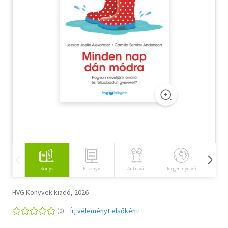
Szótár, nyelvkönyv
Tankönyv, segédkönyv
Társadalomtudomány
Természettudomány
Történelem
Vallás
Könyv
E-könyv
Antikvár
Idegen nyelvű
Hangos
HVG Könyvek kiadó, 2026
Írj véleményt elsőként!