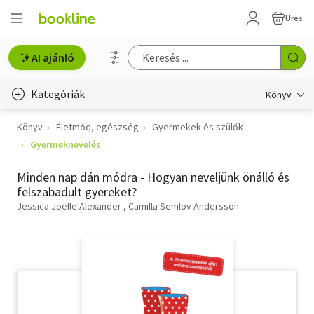
Üres
AI ajánló
Kategóriák
Könyv
Könyv
Életmód, egészség
Gyermekek és szülők
Életmód, egészség
Gyermeknevelés
Erotika
Minden nap dán módra - Hogyan neveljünk önálló és
Gyermek- és ifjúsági
felszabadult gyereket?
Jessica Joelle Alexander
Camilla Semlov Andersson
Hobbi, szabadidő
Irodalom
Művészet
Szakkönyv