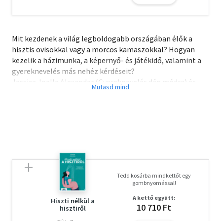
Mit kezdenek a világ legboldogabb országában élők a
hisztis ovisokkal vagy a morcos kamaszokkal? Hogyan
kezelik a házimunka, a képernyő- és játékidő, valamint a
gyereknevelés más nehéz kérdéseit?
Jessica Joelle Alexander (Gyereknevelés dán módra) és
Camilla Semlov Andersson dán családterapeuta az egyes
korosztályok igényeihez igazodó, gyakorlati útmutatója
feladatokkal, szakértői tanácsokkal és inspiráló
gondolatokkal segíti a szülőket. A kötet megmutatja,
hogyan válhat a játék, a hitelesség, az átkeretezés, az
empátia, az ultimátumok elkerülése és a minőségi
együttlét a mindennapok természetes részévé
kisgyermekkortól kamaszkorig.
Tedd kosárba mindkettőt egy
A könyv számos témára kitér, a napirend kialakításától
gombnyomással!
kezdve a felelősségteljes online jelenlétig.
A kettő együtt:
Szemléletmódjával elkerülhetjük a hatalmi harcokat,
Hiszti nélkül a
10 710 Ft
hisztiről
erősíthetjük az empátiát (magunkét és gyerekeinkét