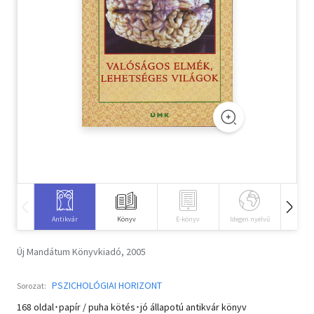
Szótár, nyelvkönyv
Tankönyv, segédkönyv
Társadalomtudomány
Természettudomány
Történelem
Vallás
Antikvár
Könyv
E-könyv
Idegen nyelvű
Hangos
Új Mandátum Könyvkiadó, 2005
PSZICHOLÓGIAI HORIZONT
Sorozat:
168 oldal･papír / puha kötés･jó állapotú antikvár könyv