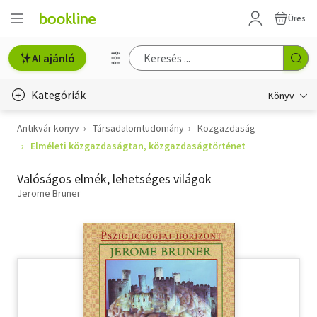
Üres
AI ajánló
Kategóriák
Könyv
Antikvár könyv
Társadalomtudomány
Közgazdaság
Életmód, egészség
Elméleti közgazdaságtan, közgazdaságtörténet
Erotika
Valóságos elmék, lehetséges világok
Gyermek- és ifjúsági
Jerome Bruner
Hobbi, szabadidő
Irodalom
Művészet
Szakkönyv