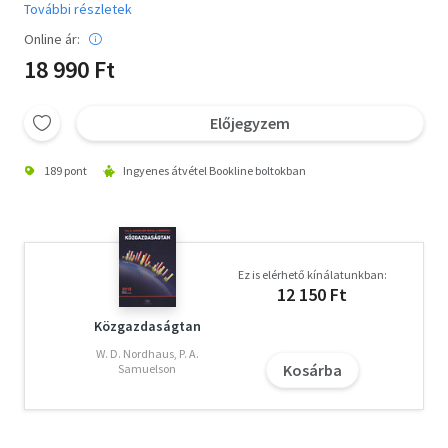
További részletek
Online ár:
18 990 Ft
Előjegyzem
189 pont
Ingyenes átvétel Bookline boltokban
Ez is elérhető kínálatunkban:
12 150 Ft
Közgazdaságtan
W. D. Nordhaus, P. A.
Kosárba
Samuelson