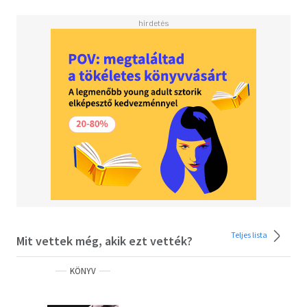
életanyagát képezik, akiknek a viselkedését
tanulmányozzák.
Teljes lista
Mit vettek még, akik ezt vették?
KÖNYV