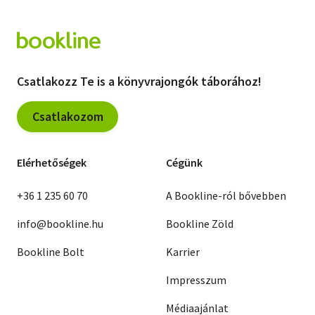
Csatlakozz Te is a könyvrajongók táborához!
Csatlakozom
Elérhetőségek
Cégünk
+36 1 235 60 70
A Bookline-ról bővebben
info@bookline.hu
Bookline Zöld
Bookline Bolt
Karrier
Impresszum
Médiaajánlat