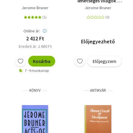
lehetséges világok -
Pszichológiai horizont
Jerome Bruner
Jerome Bruner
2.
Online ár:
2 412 Ft
Előjegyezhető
Eredeti ár: 2 680 Ft
Kosárba
Előjegyzem
7 - 9 munkanap
KÖNYV
ANTIKVÁR