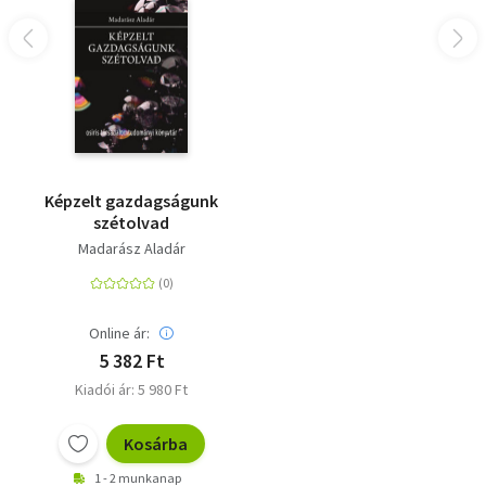
Képzelt gazdagságunk
szétolvad
Madarász Aladár
Online ár:
5 382 Ft
Kiadói ár: 5 980 Ft
Kosárba
1 - 2 munkanap