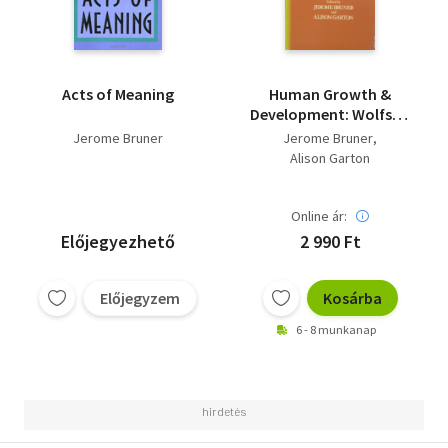
Acts of Meaning
Human Growth &
Development: Wolfson
College Lectures 1976
Jerome Bruner
Jerome Bruner
(Clarendon Press)
Alison Garton
Online ár:
Előjegyezhető
2 990 Ft
Előjegyzem
Kosárba
6 - 8 munkanap