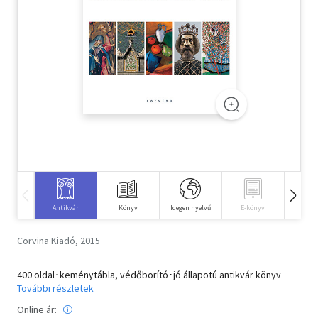
Szótár, nyelvkönyv
Tankönyv, segédkönyv
Társadalomtudomány
Természettudomány
Történelem
Vallás
Antikvár
Könyv
Idegen nyelvű
E-könyv
Hangos
Corvina Kiadó, 2015
400 oldal･keménytábla, védőborító･jó állapotú antikvár könyv
További részletek
Online ár: