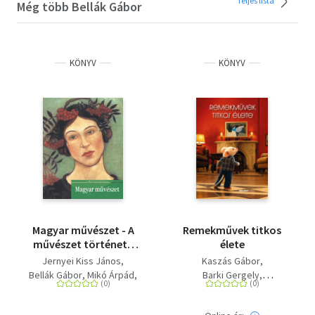
Teljes lista
Még több Bellák Gábor
KÖNYV
KÖNYV
Magyar művészet - A
Remekművek titkos
művészet története
élete
sorozat 16. kötete
Jernyei Kiss János
Kaszás Gábor
Bellák Gábor
Mikó Árpád
Barki Gergely
Keserű Katalin
Bellák Gábor
Szakács Béla Zsolt
Horváth Hilda