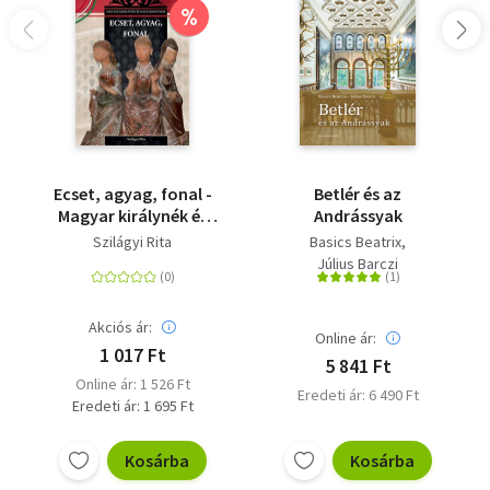
%
Ecset, agyag, fonal -
Betlér és az
Magyar királynék és
Andrássyak
nagyasszonyok 26.
Szilágyi Rita
Basics Beatrix
Július Barczi
Akciós ár:
Online ár:
1 017 Ft
5 841 Ft
Online ár: 1 526 Ft
Eredeti ár: 6 490 Ft
Eredeti ár: 1 695 Ft
Kosárba
Kosárba