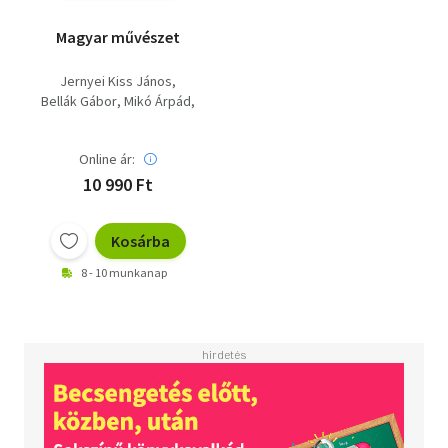
Magyar művészet
Jernyei Kiss János
Bellák Gábor
Mikó Árpád
Keserű Katalin
Szakács Béla Zsolt
Online ár:
10 990 Ft
Kosárba
8 - 10 munkanap