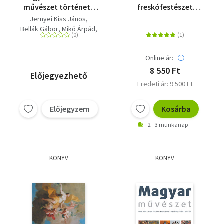
művészet története
freskófestészet
sorozat 16. kötete
Magyarországon II. -
Jernyei Kiss János
Baranya, Somogy,
Bellák Gábor
Mikó Árpád
Tolna és Zala megye
Keserű Katalin
Szakács Béla Zsolt
Online ár:
8 550 Ft
Előjegyezhető
Eredeti ár: 9 500 Ft
Előjegyzem
Kosárba
2 - 3 munkanap
KÖNYV
KÖNYV