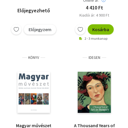
Online ár:
Jurecskó László
Kelen Anna
4 410 Ft
Előjegyezhető
Kishonthy Zsolt
Kiadói ár: 4 900 Ft
Kopócsy Anna
Molnos Péter
Előjegyzem
Kosárba
Radványi Orsolya
Tátrai Vilmos
Topor Tünde
2 - 3 munkanap
KÖNYV
IDEGEN
Magyar művészet
A Thousand Years of