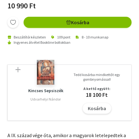
10 990 Ft
Kosárba
Beszállítói készleten
109 pont
8 - 10 munkanap
Ingyenes átvétel Bookline boltokban
Tedd kosárba mindkettőt egy
gombnyomással!
A kettő együtt:
Kincses Sepsiszék
18 100 Ft
Udvarhelyi Nándor
Kosárba
A IX. század vége óta, amikor a magyarok letelepedtek a