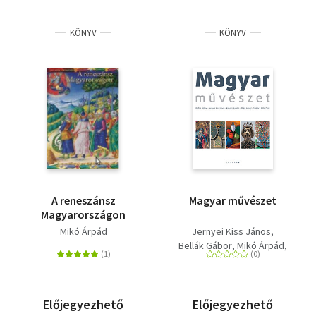
KÖNYV
KÖNYV
A reneszánsz
Magyar művészet
Magyarországon
Mikó Árpád
Jernyei Kiss János
Bellák Gábor
Mikó Árpád
Keserű Katalin
Szakács Béla Zsolt
Előjegyezhető
Előjegyezhető