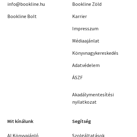
info@bookline.hu
Bookline Zöld
Bookline Bolt
Karrier
Impresszum
Médiaajánlat
Könyvnagykereskedés
Adatvédelem
ÁSZF
Akadálymentesítési
nyilatkozat
Mit kínálunk
Segítség
AI Könyvajánló
Szolgáltatások