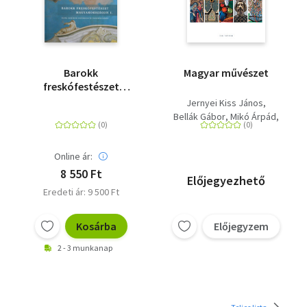
Barokk
Magyar művészet
freskófestészet
Magyarországon I.
Jernyei Kiss János
Bellák Gábor
Mikó Árpád
Keserű Katalin
Szakács Béla Zsolt
Online ár:
8 550 Ft
Előjegyezhető
Eredeti ár: 9 500 Ft
Kosárba
Előjegyzem
2 - 3 munkanap