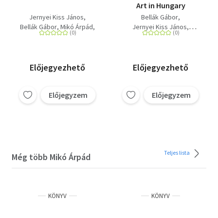
Art in Hungary
Jernyei Kiss János
Bellák Gábor
Bellák Gábor
Mikó Árpád
Jernyei Kiss János
Keserű Katalin
Keserű Katalin
Szakács Béla Zsolt
Mikó Árpád
Szakács Béla Zsolt
Előjegyezhető
Előjegyezhető
Előjegyzem
Előjegyzem
Teljes lista
Még több Mikó Árpád
KÖNYV
KÖNYV