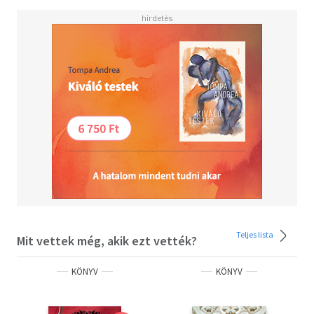
hogy a művészek nagy része a tiltott vagy a tűrt
kategóriába szorult, és munkáit csupán félhivatalos
kiállítóhelyeken mutathatta be, egészen a rendszerváltás
bekövetkeztéig.
A kötet öt neves művészettörténész szerzője - Bellák
Gábor és Mikó Árpád (Magyar Nemzeti Galéria), Jernyei
Kiss János (Pázmány Péter Katolikus Egyetem), Keserü
Katalin (ELTE), valamint Szakács Béla Zsolt (PPKE és
CEU) - nehéz feladatra vállalkozott. Több mint tizenegy
évszázad művészetének történetét adják közre egyetlen
kötetben, a festészet és a szobrászat mellett az
építészet, a fotográfia, az iparművészet, illetve a XX.
században a helyébe lépő design meghatározó áramlatait
is figyelemmel kísérve.
Teljes lista
Mit vettek még, akik ezt vették?
KÖNYV
KÖNYV