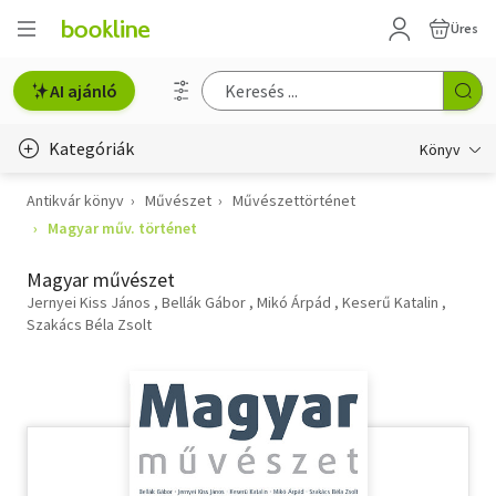
Üres
AI ajánló
Kategóriák
Könyv
Antikvár könyv
Művészet
Művészettörténet
Életmód, egészség
Magyar műv. történet
Erotika
Magyar művészet
Gyermek- és ifjúsági
Jernyei Kiss János
Bellák Gábor
Mikó Árpád
Keserű Katalin
Szakács Béla Zsolt
Hobbi, szabadidő
Irodalom
Művészet
Szakkönyv