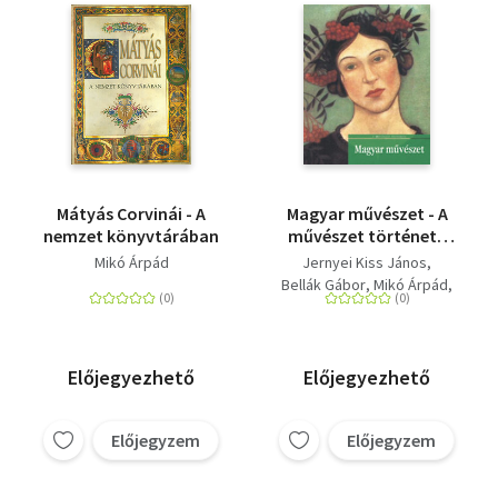
Mátyás Corvinái - A
Magyar művészet - A
nemzet könyvtárában
művészet története
sorozat 16. kötete
Mikó Árpád
Jernyei Kiss János
Bellák Gábor
Mikó Árpád
Keserű Katalin
Szakács Béla Zsolt
Előjegyezhető
Előjegyezhető
Előjegyzem
Előjegyzem