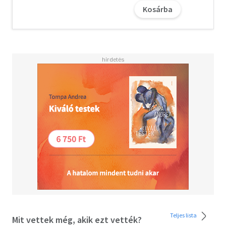
Kosárba
A letöltéssel kapcsolatos kérdésekre
itt
találhat választ.
Teljes lista
Mit vettek még, akik ezt vették?