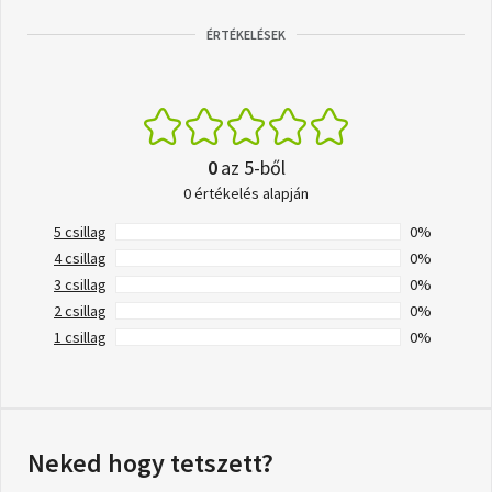
ÉRTÉKELÉSEK
0
az 5-ből
0 értékelés alapján
5 csillag
0%
4 csillag
0%
3 csillag
0%
2 csillag
0%
1 csillag
0%
Neked hogy tetszett?