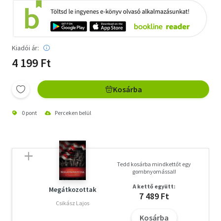
Kiadói ár:
4 199 Ft
Kosárba
0 pont
Perceken belül
Tedd kosárba mindkettőt egy
gombnyomással!
A kettő együtt:
Megátkozottak
7 489 Ft
Csikász Lajos
Kosárba