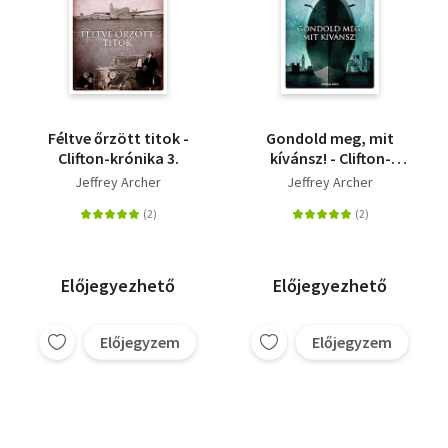
Féltve őrzött titok -
Gondold meg, mit
Clifton-krónika 3.
kívánsz! - Clifton-
krónika 4.
Jeffrey Archer
Jeffrey Archer
Előjegyezhető
Előjegyezhető
Előjegyzem
Előjegyzem