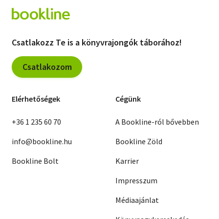
Csatlakozz Te is a könyvrajongók táborához!
Csatlakozom
Elérhetőségek
Cégünk
+36 1 235 60 70
A Bookline-ról bővebben
info@bookline.hu
Bookline Zöld
Bookline Bolt
Karrier
Impresszum
Médiaajánlat