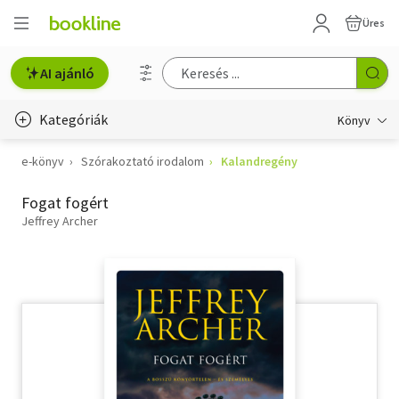
Üres
AI ajánló
Kategóriák
Könyv
e-könyv
Szórakoztató irodalom
Kalandregény
Életmód, egészség
Fogat fogért
Erotika
Jeffrey Archer
Gyermek- és ifjúsági
Hobbi, szabadidő
Irodalom
Művészet
Szakkönyv