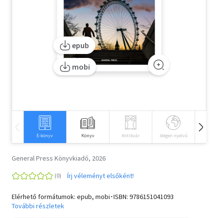
Szótár, nyelvkönyv
Tankönyv, segédkönyv
epub
Társadalomtudomány
mobi
Természettudomány
Történelem
Vallás
E-könyv
Könyv
Antikvár
Idegen nyelvű
Hangos
General Press Könyvkiadó, 2026
Írj véleményt elsőként!
Elérhető formátumok: epub, mobi･ISBN:
9786151041093
További részletek