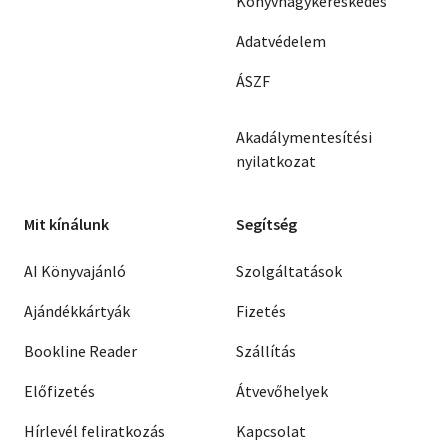
Könyvnagykereskedés
Adatvédelem
ÁSZF
Akadálymentesítési
nyilatkozat
Mit kínálunk
Segítség
AI Könyvajánló
Szolgáltatások
Ajándékkártyák
Fizetés
Bookline Reader
Szállítás
Előfizetés
Átvevőhelyek
Hírlevél feliratkozás
Kapcsolat