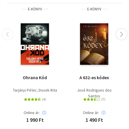
E-KÖNYV
E-KÖNYV
Ohrana Kód
A 632-es kódex
Tarjányi Péter
Dosek Rita
José Rodrigues dos
Santos
Online ár:
Online ár:
1 990 Ft
1 490 Ft