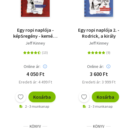
Egy ropi naplója -
Egy ropi naplója 2. -
képSregény - kemény
Rodrick, a király
kötés
Jeff Kinney
Jeff Kinney
Online ár:
Online ár:
4 050 Ft
3 600 Ft
Eredeti ár: 4 499 Ft
Eredeti ár: 3 999 Ft
Kosárba
Kosárba
2 - 3 munkanap
2 - 3 munkanap
KÖNYV
KÖNYV