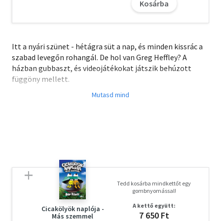
Kosárba
Itt a nyári szünet - hétágra süt a nap, és minden kissrác a
szabad levegőn rohangál. De hol van Greg Heffley? A
házban gubbaszt, és videojátékokat játszik behúzott
függöny mellett.
Greg, aki saját bevallása szerint is benti éghajlathoz
szokott, a leghőbb nyári vágyai szerint él: nincsenek
kötöttségek és nincsenek szabályok. De Greg anyukájának
más az elképzelése az ideális nyárról - olyan, ami dugig
van kinti játékokkal és "családi együttlétekkel".
Kinek az akarata jut majd érvényre? Vagy esetleg a Heffley-
család új tagja mindent a feje tetejére állít?
Tedd kosárba mindkettőt egy
gombnyomással!
Olvasd el mások véleményét is!
A kettő együtt:
Cicakölyök naplója -
7 650 Ft
Más szemmel