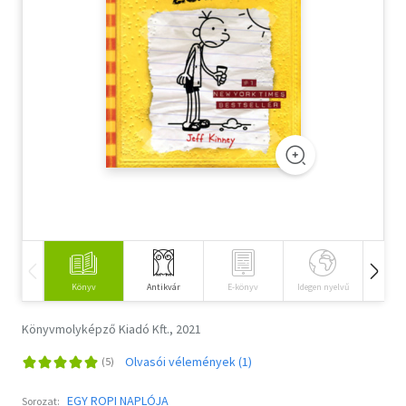
Szótár, nyelvkönyv
Tankönyv, segédkönyv
Társadalomtudomány
Természettudomány
Történelem
Vallás
Könyv
Antikvár
E-könyv
Idegen nyelvű
Hangos
Könyvmolyképző Kiadó Kft., 2021
Olvasói vélemények (1)
EGY ROPI NAPLÓJA
Sorozat: