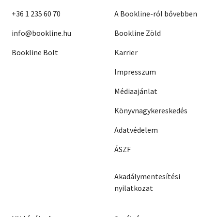
+36 1 235 60 70
A Bookline-ról bővebben
info@bookline.hu
Bookline Zöld
Bookline Bolt
Karrier
Impresszum
Médiaajánlat
Könyvnagykereskedés
Adatvédelem
ÁSZF
Akadálymentesítési
nyilatkozat