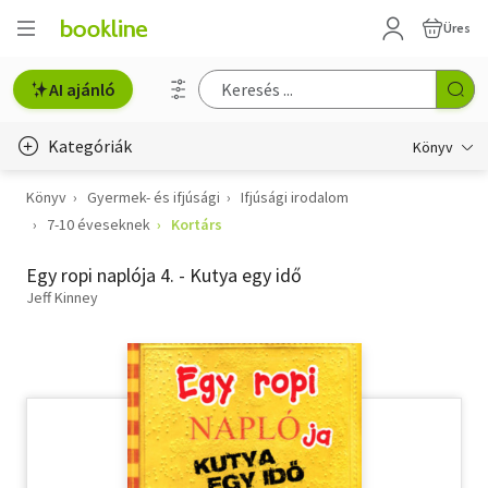
Üres
AI ajánló
Kategóriák
Könyv
Könyv
Gyermek- és ifjúsági
Ifjúsági irodalom
Életmód, egészség
7-10 éveseknek
Kortárs
Erotika
Egy ropi naplója 4. - Kutya egy idő
Gyermek- és ifjúsági
Jeff Kinney
Hobbi, szabadidő
Irodalom
Művészet
Szakkönyv