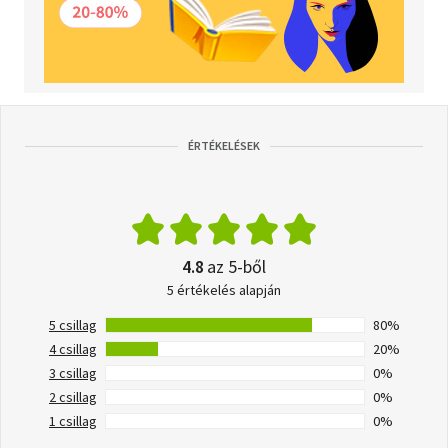
ÉRTÉKELÉSEK
4.8
az 5-ből
5 értékelés alapján
5 csillag
80%
4 csillag
20%
3 csillag
0%
2 csillag
0%
1 csillag
0%