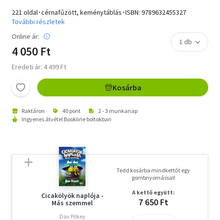
221 oldal･cérnafűzött, keménytáblás･ISBN:
9789632455327
További részletek
Online ár:
4 050 Ft
Eredeti ár: 4 499 Ft
Kosárba
Raktáron
40 pont
2 - 3 munkanap
Ingyenes átvétel Bookline boltokban
Tedd kosárba mindkettőt egy
gombnyomással!
A kettő együtt:
Cicakölyök naplója -
7 650 Ft
Más szemmel
Dav Pilkey