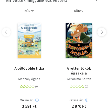
Mit vettek még, akik ezt vették?
KÖNYV
KÖNYV
A céllövölde titka
A rettentökök
éjszakája
Mészöly Ágnes
Geronimo Stilton
Online ár:
Online ár:
3 591 Ft
2 970 Ft