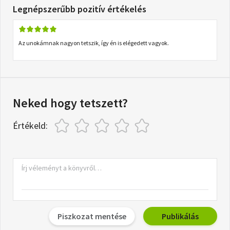
Legnépszerűbb pozitív értékelés
Az unokámnak nagyon tetszik, így én is elégedett vagyok.
Neked hogy tetszett?
Értékeld:
Piszkozat mentése
Publikálás