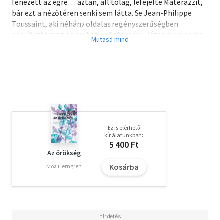
fenézett az égre… aztán, állítólag, lefejelte Materazzit,
bár ezt a nézőtéren senki sem látta. Se Jean-Philippe
Toussaint, aki néhány oldalas regényszerűségben
örökítette meg az esetet, se Esterházy Péter, aki a belga-
francia író szövegéhez hozzáfűzte a maga Zidane-
gyakorlatait. A könyvecskét a két szerző sportos ifjúkorát
dokumentáló fényképek díszítik.
Ez is elérhető
kínálatunkban:
5 400 Ft
Az örökség
Kosárba
Moa Herngren