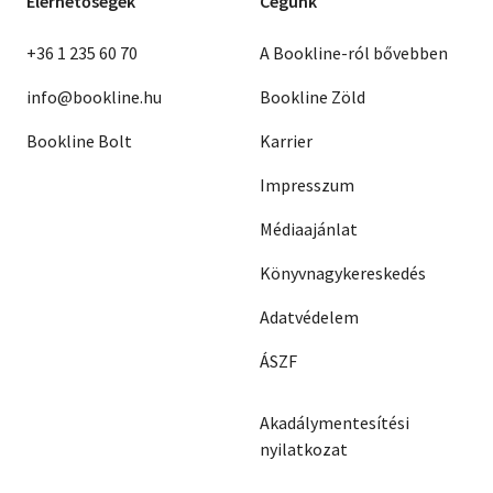
Elérhetőségek
Cégünk
+36 1 235 60 70
A Bookline-ról bővebben
info@bookline.hu
Bookline Zöld
Bookline Bolt
Karrier
Impresszum
Médiaajánlat
Könyvnagykereskedés
Adatvédelem
ÁSZF
Akadálymentesítési
nyilatkozat