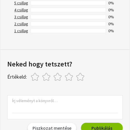
5 csillag
0%
4 csillag
0%
3 csillag
0%
2 csillag
0%
1 csillag
0%
Neked hogy tetszett?
Értékeld:
Piszkozat mentése
Publikálás