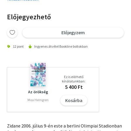
Előjegyezhető
Előjegyzem
12 pont
Ingyenes átvétel Bookline boltokban
Ez is elérhető
kínálatunkban:
5 400 Ft
Az örökség
Kosárba
Moa Herngren
Zidane 2006. július 9-én este a berlini Olimpiai Stadionban