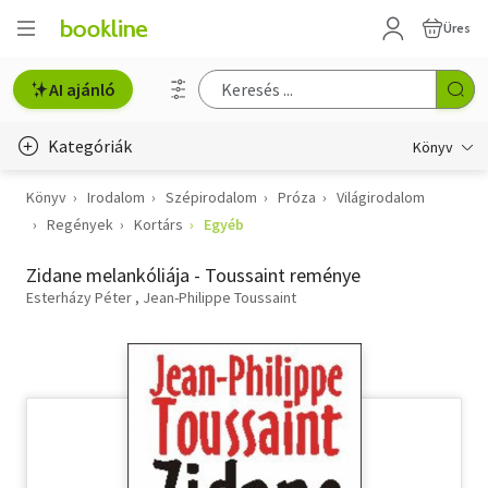
Üres
AI ajánló
Kategóriák
Könyv
Könyv
Irodalom
Szépirodalom
Próza
Világirodalom
Életmód, egészség
Regények
Kortárs
Egyéb
Erotika
Zidane melankóliája - Toussaint reménye
Gyermek- és ifjúsági
Esterházy Péter
Jean-Philippe Toussaint
Hobbi, szabadidő
Irodalom
Művészet
Szakkönyv