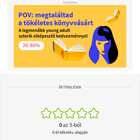
ÉRTÉKELÉSEK
0
az 5-ből
0 értékelés alapján